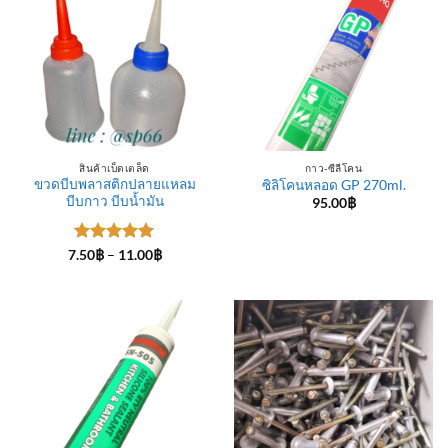
สินค้าเบ็ดเตล็ด
กาว-ซีลีโคน
ขวดบีบพลาสติกปลายแหลม
ซิลิโคนหลอด GP 270ml.
บีบกาว บีบน้ำมัน
95.00
฿
ให้คะแนน
Price
7.50
฿
–
11.00
฿
range:
5
ตั้งแต่ 1-
7.50฿
5 คะแนน
through
11.00฿