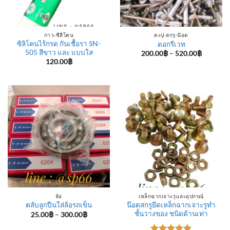
กาว-ซีลีโคน
ตะปู-สกรู-น๊อต
ซิลิโคนไร้กรด กันเชื้อรา SN-
ดอกรีเวท
505 สีขาว และ แบบใส
Price
200.00
฿
–
520.00
฿
range:
120.00
฿
200.00฿
through
520.00฿
ล้อ
เหล็กฉากเจาะรูและอุปกรณ์
น๊อตสกรูยึดเหล็กฉากเจาะรูทำ
ตลับลูกปืนใส่ล้อรถเข็น
ชั้นวางของ ชนิดด้านเท่า
Price
25.00
฿
–
300.00
฿
range:
25.00฿