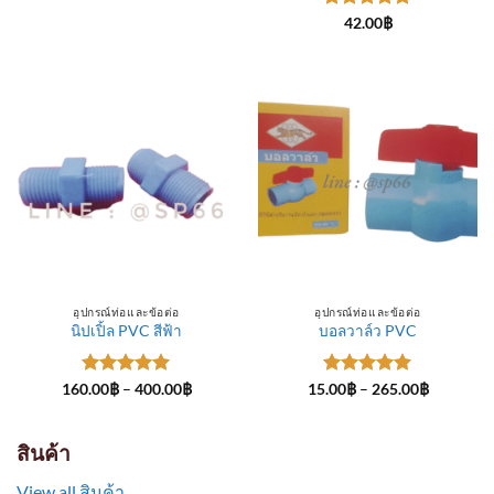
through
ให้คะแนน
300.00฿
42.00
฿
5
ตั้งแต่ 1-
5 คะแนน
อุปกรณ์ท่อและข้อต่อ
อุปกรณ์ท่อและข้อต่อ
นิปเปิ้ล PVC สีฟ้า
บอลวาล์ว PVC
ให้คะแนน
Price
ให้คะแนน
Price
160.00
฿
–
400.00
฿
15.00
฿
–
265.00
฿
range:
range:
5
ตั้งแต่ 1-
5
ตั้งแต่ 1-
160.00฿
15.00฿
5 คะแนน
5 คะแนน
through
through
400.00฿
265.00฿
สินค้า
View all สินค้า