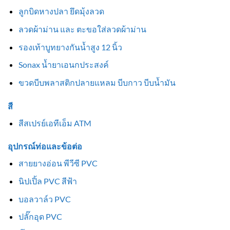
ลูกบิดหางปลา ยึดมุ้งลวด
ลวดผ้าม่าน และ ตะขอใส่ลวดผ้าม่าน
รองเท้าบูทยางกันน้ำสูง 12 นิ้ว
Sonax น้ำยาเอนกประสงค์
ขวดบีบพลาสติกปลายแหลม บีบกาว บีบน้ำมัน
สี
สีสเปรย์เอทีเอ็ม ATM
อุปกรณ์ท่อและข้อต่อ
สายยางอ่อน พีวีซี PVC
นิปเปิ้ล PVC สีฟ้า
บอลวาล์ว PVC
ปลั๊กอุด PVC