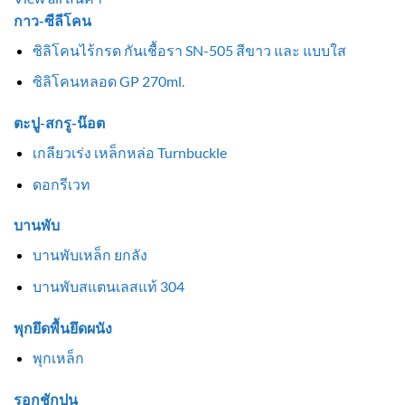
กาว-ซีลีโคน
ซิลิโคนไร้กรด กันเชื้อรา SN-505 สีขาว และ แบบใส
ซิลิโคนหลอด GP 270ml.
ตะปู-สกรู-น๊อต
เกลียวเร่ง เหล็กหล่อ Turnbuckle
ดอกรีเวท
บานพับ
บานพับเหล็ก ยกลัง
บานพับสแตนเลสแท้ 304
พุกยึดพื้นยึดผนัง
พุกเหล็ก
รอกชักปูน