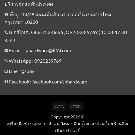
บริการจัดส่ง ทั่วประเทศ
ที่อยู่ : 14/48 ถนนเพิ่มสิน แขวงออเงิน เขตสายไหม
กรุงเทพฯ 10220
เบอร์โทร : O86-752-8666 , O92-023-9769 ( 10:00-17:00
จ.-ส.)
Email : sphardware@ด่วน.com
WhatsApp : 0920239769
Line :
@sp66
Facebook : facebook.com/sphardware
Bank
Cash
Transfer
On
Copyright 2026 ©
Delivery
เครื่องมือช่าง แม่ระกา อำเภอวังทอง พิษณุโลก ส่งด่วน โดย ร้านสิณ
เพิ่มฮาร์ดแวร์