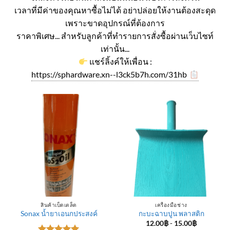
เวลาที่มีค่าของคุณหาซื้อไม่ได้ อย่าปล่อยให้งานต้องสะดุด
เพราะขาดอุปกรณ์ที่ต้องการ
ราคาพิเศษ... สำหรับลูกค้าที่ทำรายการสั่งซื้อผ่านเว็บไซท์
เท่านั้น...
แชร์ลิ้งค์ให้เพื่อน :
https://sphardware.xn--l3ck5b7h.com/31hb
สินค้าเบ็ดเตล็ด
เครื่องมือช่าง
Sonax น้ำยาเอนกประสงค์
กะบะฉาบปูน พลาสติก
12.00
฿
-
15.00
฿