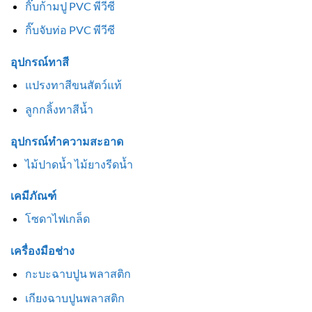
กิ๊บก้ามปู PVC พีวีซี
กิ๊บจับท่อ PVC พีวีซี
อุปกรณ์ทาสี
แปรงทาสีขนสัตว์แท้
ลูกกลิ้งทาสีน้ำ
อุปกรณ์ทำความสะอาด
ไม้ปาดน้ำ ไม้ยางรีดน้ำ
เคมีภัณฑ์
โซดาไฟเกล็ด
เครื่องมือช่าง
กะบะฉาบปูน พลาสติก
เกียงฉาบปูนพลาสติก