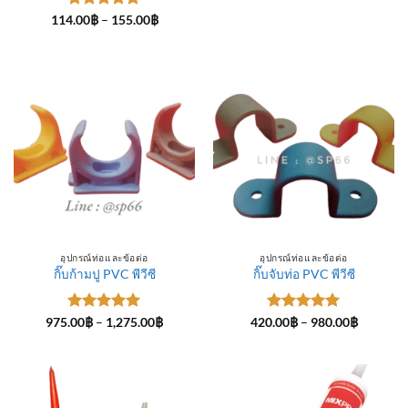
ให้คะแนน
Price
114.00
฿
–
155.00
฿
range:
5
ตั้งแต่ 1-
114.00฿
5 คะแนน
through
155.00฿
อุปกรณ์ท่อและข้อต่อ
อุปกรณ์ท่อและข้อต่อ
กิ๊บก้ามปู PVC พีวีซี
กิ๊บจับท่อ PVC พีวีซี
ให้คะแนน
Price
ให้คะแนน
Price
975.00
฿
–
1,275.00
฿
420.00
฿
–
980.00
฿
range:
range:
5
ตั้งแต่ 1-
5
ตั้งแต่ 1-
975.00฿
420.00฿
5 คะแนน
5 คะแนน
through
through
1,275.00฿
980.00฿