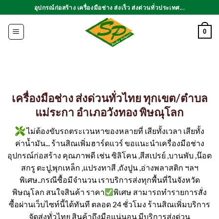
ข้าม
อุปกรณ์ก่อสร้าง เครื่องมือช่าง ส่งเร็ว ส่งด่วนทั่วประเทศ...
ไป
ยัง
0
เนื้อหา
เครื่องมือช่าง ส่งด่วนทั่วไทย ทุกเขต/ตำบล
แม่ระกา อำเภอวังทอง พิษณุโลก
ไม่ต้องขับรถตระเวนหาของหลายที่ เสียทั้งเวลา เสียทั้ง
ค่าน้ำมัน... ร้านสิณเพิ่มฮาร์ดแวร์ ขอแนะนำเครื่องมือช่าง
อุปกรณ์ก่อสร้าง คุณภาพดี เช่น ซิลิโคน ,สีสเปรย์ ,บานพับ ,น๊อต
สกรู ตะปู,พุกเหล็ก ,แปรงทาสี ,ถังปูน ,อ่างพลาสติก ฯลฯ
พิเศษ..กรณีซื้อมีจำนวน เราบริการส่งทุกพื้นที่ในจังหวัด
พิษณุโลก สนใจสินค้า ราคา
พิเศษ สามารถทำรายการสั่ง
ซื้อผ่านเว็บไซท์นี้ได้ทันที ตลอด 24 ชั่วโมง ร้านสิณเพิ่มบริการ
จัดส่งทั่วไทย สินค้าถึงมือแน่นอน มีบริการส่งด่วน