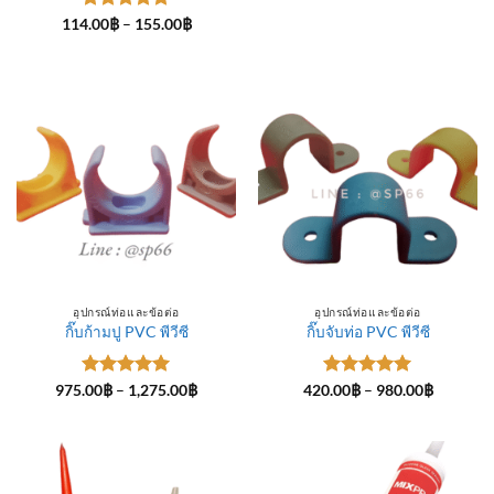
ให้คะแนน
Price
114.00
฿
–
155.00
฿
range:
5
ตั้งแต่ 1-
114.00฿
5 คะแนน
through
155.00฿
อุปกรณ์ท่อและข้อต่อ
อุปกรณ์ท่อและข้อต่อ
กิ๊บก้ามปู PVC พีวีซี
กิ๊บจับท่อ PVC พีวีซี
ให้คะแนน
Price
ให้คะแนน
Price
975.00
฿
–
1,275.00
฿
420.00
฿
–
980.00
฿
range:
range:
5
ตั้งแต่ 1-
5
ตั้งแต่ 1-
975.00฿
420.00฿
5 คะแนน
5 คะแนน
through
through
1,275.00฿
980.00฿