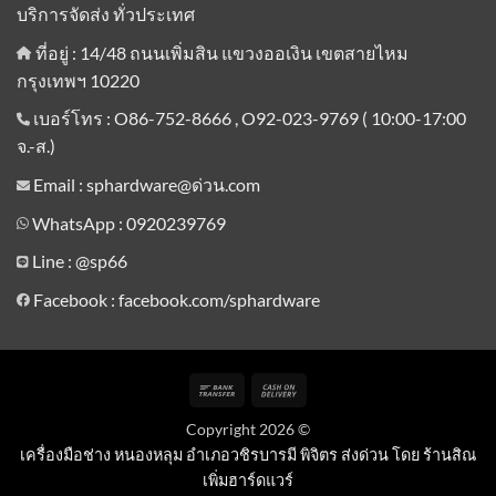
บริการจัดส่ง ทั่วประเทศ
ที่อยู่ : 14/48 ถนนเพิ่มสิน แขวงออเงิน เขตสายไหม
กรุงเทพฯ 10220
เบอร์โทร : O86-752-8666 , O92-023-9769 ( 10:00-17:00
จ.-ส.)
Email : sphardware@ด่วน.com
WhatsApp : 0920239769
Line :
@sp66
Facebook : facebook.com/sphardware
Bank
Cash
Transfer
On
Copyright 2026 ©
Delivery
เครื่องมือช่าง หนองหลุม อำเภอวชิรบารมี พิจิตร ส่งด่วน โดย ร้านสิณ
เพิ่มฮาร์ดแวร์