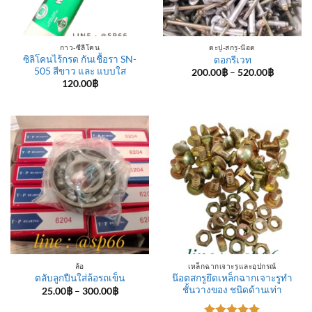
กาว-ซีลีโคน
ตะปู-สกรู-น๊อต
ซิลิโคนไร้กรด กันเชื้อรา SN-
ดอกรีเวท
505 สีขาว และ แบบใส
Price
200.00
฿
–
520.00
฿
range:
120.00
฿
200.00฿
through
520.00฿
ล้อ
เหล็กฉากเจาะรูและอุปกรณ์
น๊อตสกรูยึดเหล็กฉากเจาะรูทำ
ตลับลูกปืนใส่ล้อรถเข็น
ชั้นวางของ ชนิดด้านเท่า
Price
25.00
฿
–
300.00
฿
range:
25.00฿