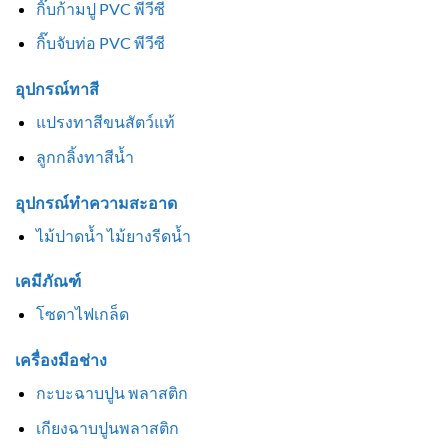
กิ๊บก้ามปู PVC พีวีซี
กิ๊บจับท่อ PVC พีวีซี
อุปกรณ์ทาสี
แปรงทาสีขนสัตว์แท้
ลูกกลิ้งทาสีน้ำ
อุปกรณ์ทำความสะอาด
ไม้ปาดน้ำ ไม้ยางรีดน้ำ
เคมีภัณฑ์
โซดาไฟเกล็ด
เครื่องมือช่าง
กะบะฉาบปูน พลาสติก
เกียงฉาบปูนพลาสติก