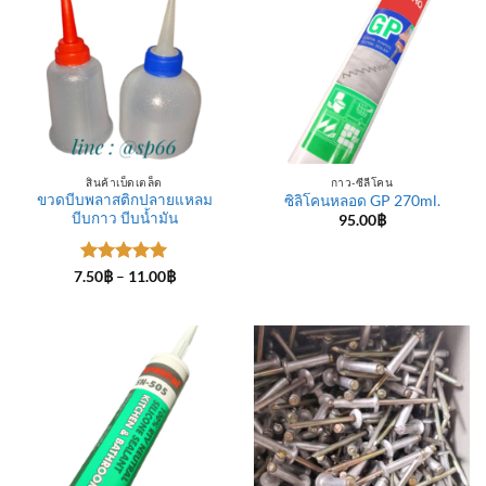
สินค้าเบ็ดเตล็ด
กาว-ซีลีโคน
ขวดบีบพลาสติกปลายแหลม
ซิลิโคนหลอด GP 270ml.
บีบกาว บีบน้ำมัน
95.00
฿
ให้คะแนน
Price
7.50
฿
–
11.00
฿
range:
5
ตั้งแต่ 1-
7.50฿
5 คะแนน
through
11.00฿