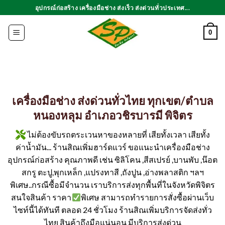
ข้าม
อุปกรณ์ก่อสร้าง เครื่องมือช่าง ส่งเร็ว ส่งด่วนทั่วประเทศ...
ไป
ยัง
0
เนื้อหา
เครื่องมือช่าง ส่งด่วนทั่วไทย ทุกเขต/ตำบล
หนองหลุม อำเภอวชิรบารมี พิจิตร
ไม่ต้องขับรถตระเวนหาของหลายที่ เสียทั้งเวลา เสียทั้ง
ค่าน้ำมัน... ร้านสิณเพิ่มฮาร์ดแวร์ ขอแนะนำเครื่องมือช่าง
อุปกรณ์ก่อสร้าง คุณภาพดี เช่น ซิลิโคน ,สีสเปรย์ ,บานพับ ,น๊อต
สกรู ตะปู,พุกเหล็ก ,แปรงทาสี ,ถังปูน ,อ่างพลาสติก ฯลฯ
พิเศษ..กรณีซื้อมีจำนวน เราบริการส่งทุกพื้นที่ในจังหวัดพิจิตร
สนใจสินค้า ราคา
พิเศษ สามารถทำรายการสั่งซื้อผ่านเว็บ
ไซท์นี้ได้ทันที ตลอด 24 ชั่วโมง ร้านสิณเพิ่มบริการจัดส่งทั่ว
ไทย สินค้าถึงมือแน่นอน มีบริการส่งด่วน