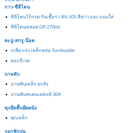
กาว-ซีลีโคน
ซิลิโคนไร้กรด กันเชื้อรา SN-505 สีขาว และ แบบใส
ซิลิโคนหลอด GP 270ml.
ตะปู-สกรู-น๊อต
เกลียวเร่ง เหล็กหล่อ Turnbuckle
ดอกรีเวท
บานพับ
บานพับเหล็ก ยกลัง
บานพับสแตนเลสแท้ 304
พุกยึดพื้นยึดผนัง
พุกเหล็ก
รอกชักปูน