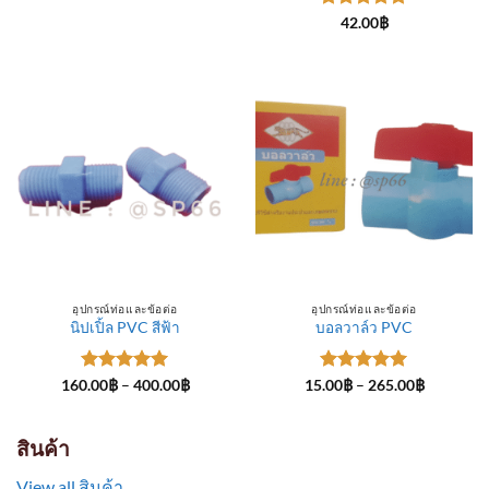
through
ให้คะแนน
300.00฿
42.00
฿
5
ตั้งแต่ 1-
5 คะแนน
อุปกรณ์ท่อและข้อต่อ
อุปกรณ์ท่อและข้อต่อ
นิปเปิ้ล PVC สีฟ้า
บอลวาล์ว PVC
ให้คะแนน
Price
ให้คะแนน
Price
160.00
฿
–
400.00
฿
15.00
฿
–
265.00
฿
range:
range:
5
ตั้งแต่ 1-
5
ตั้งแต่ 1-
160.00฿
15.00฿
5 คะแนน
5 คะแนน
through
through
400.00฿
265.00฿
สินค้า
View all สินค้า