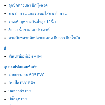
ลูกบิดหางปลา ยึดมุ้งลวด
ลวดผ้าม่าน และ ตะขอใส่ลวดผ้าม่าน
รองเท้าบูทยางกันน้ำสูง 12 นิ้ว
Sonax น้ำยาเอนกประสงค์
ขวดบีบพลาสติกปลายแหลม บีบกาว บีบน้ำมัน
สี
สีสเปรย์เอทีเอ็ม ATM
อุปกรณ์ท่อและข้อต่อ
สายยางอ่อน พีวีซี PVC
นิปเปิ้ล PVC สีฟ้า
บอลวาล์ว PVC
ปลั๊กอุด PVC