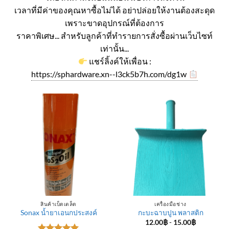
เวลาที่มีค่าของคุณหาซื้อไม่ได้ อย่าปล่อยให้งานต้องสะดุด
เพราะขาดอุปกรณ์ที่ต้องการ
ราคาพิเศษ... สำหรับลูกค้าที่ทำรายการสั่งซื้อผ่านเว็บไซท์
เท่านั้น...
แชร์ลิ้งค์ให้เพื่อน :
https://sphardware.xn--l3ck5b7h.com/dg1w
สินค้าเบ็ดเตล็ด
เครื่องมือช่าง
Sonax น้ำยาเอนกประสงค์
กะบะฉาบปูน พลาสติก
12.00
฿
-
15.00
฿