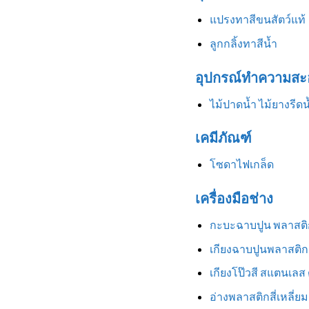
แปรงทาสีขนสัตว์แท้
ลูกกลิ้งทาสีน้ำ
อุปกรณ์ทำความสะ
ไม้ปาดน้ำ ไม้ยางรีดน
เคมีภัณฑ์
โซดาไฟเกล็ด
เครื่องมือช่าง
กะบะฉาบปูน พลาสติ
เกียงฉาบปูนพลาสติก
เกียงโป๊วสี สแตนเลส
อ่างพลาสติกสี่เหลี่ยม