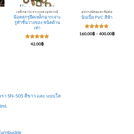
เหล็กฉากเจาะรูและอุปกรณ์
อุปกรณ์ท่อและข้อต่อ
น๊อตสกรูยึดเหล็กฉากเจาะ
นิปเปิ้ล PVC สีฟ้า
รูทำชั้นวางของ ชนิดด้าน
ce
ge:
เท่า
.00฿
ให้คะแนน
Price
160.00
฿
–
400.00
฿
rough
range:
5
ตั้งแต่ 1-
0.00฿
160.00฿
5 คะแนน
ให้คะแนน
42.00
฿
through
5
ตั้งแต่ 1-
400.00฿
5 คะแนน
ื้อรา SN-505 สีขาว และ แบบใส
ml.
 Turnbuckle