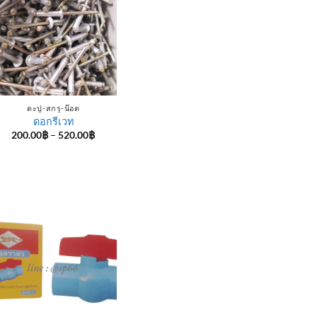
ตะปู-สกรู-น๊อต
ดอกรีเวท
Price
200.00
฿
–
520.00
฿
range:
200.00฿
through
520.00฿