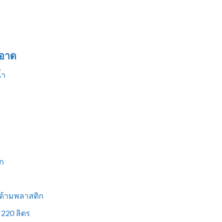
อาด
้ำ
ก
 ด้ามพลาสติก
 220 ลิตร