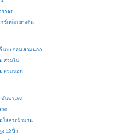
็น
นจราจร
ม็กซ์เหล็ก ยางตัน
าอี้ แบบกลม สวมนอก
่ยม สวมใน
ี่ยม สวมนอก
ูน พันพาเลท
งลวด
อใส่ลวดผ้าม่าน
ง 12 นิ้ว