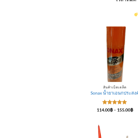
สินค้าเบ็ดเตล็ด
Sonax น้ำยาเอนกประสงค
ให้คะแนน
Pr
114.00
฿
–
155.00
฿
ra
5
ตั้งแต่ 1-
11
5 คะแนน
th
15