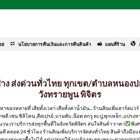
อย
นโยบายการคืนเงินและการคืนสินค้า
แผนที่ร้าน
อช่าง ส่งด่วนทั่วไทย ทุกเขต/ตำบลหนองป
วังทรายพูน พิจิตร
ของหลายที่ เสียทั้งเวลา เสียทั้งค่าน้ำมัน... ร้านสิณเพิ่มฮาร์ดแว
ดี เช่น ซิลิโคน ,สีสเปรย์ ,บานพับ ,น๊อต สกรู ตะปู,พุกเหล็ก ,แปรงทา
นวน เราบริการส่งทุกพื้นที่ในจังหวัดพิจิตร สนใจสินค้า ราคา
พิเ
้ทันที ตลอด 24 ชั่วโมง ร้านสิณเพิ่มบริการจัดส่งทั่วไทย สินค้าถึงมือ
ค่าของคุณหาซื้อไม่ได้ อย่าปล่อยให้งานต้องสะดุด เพราะขาดอุปกรณ์