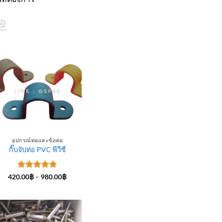
อุปกรณ์ท่อและข้อต่อ
กิ๊บจับท่อ PVC พีวีซี
ให้คะแนน
Price
420.00
฿
–
980.00
฿
range:
5
ตั้งแต่ 1-
420.00฿
5 คะแนน
through
฿
980.00฿