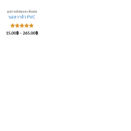
อุปกรณ์ท่อและข้อต่อ
บอลวาล์ว PVC
ให้คะแนน
Price
15.00
฿
–
265.00
฿
range:
5
ตั้งแต่ 1-
15.00฿
5 คะแนน
through
265.00฿