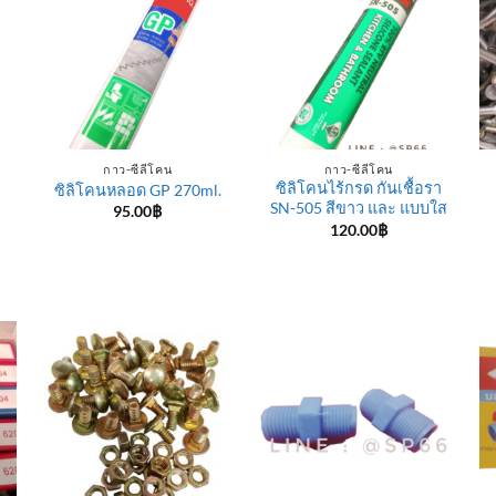
กาว-ซีลีโคน
กาว-ซีลีโคน
ซิลิโคนไร้กรด กันเชื้อรา
ซิลิโคนหลอด GP 270ml.
SN-505 สีขาว และ แบบใส
95.00
฿
120.00
฿
e
e:
฿
ugh
0฿