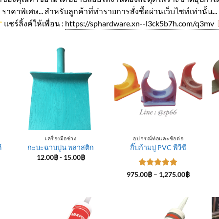
ราคาพิเศษ... สำหรับลูกค้าที่ทำรายการสั่งซื้อผ่านเว็บไซท์เท่านั้น...
แชร์ลิ้งค์ให้เพื่อน :
https://sphardware.xn--l3ck5b7h.com/q3mv
เครื่องมือช่าง
อุปกรณ์ท่อและข้อต่อ
์
กะบะฉาบปูน พลาสติก
กิ๊บก้ามปู PVC พีวีซี
12.00
฿
-
15.00
฿
ice
ให้คะแนน
Price
975.00
฿
–
1,275.00
฿
nge:
range:
5
ตั้งแต่ 1-
4.00฿
975.00฿
5 คะแนน
rough
through
5.00฿
1,275.00