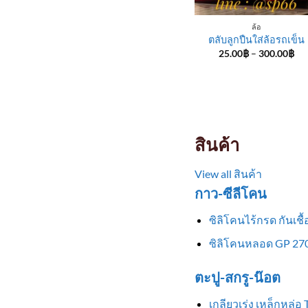
ล้อ
ตลับลูกปืนใส่ล้อรถเข็น
Pri
25.00
฿
–
300.00
฿
ran
25
th
30
สินค้า
View all สินค้า
กาว-ซีลีโคน
ซิลิโคนไร้กรด กันเช
ซิลิโคนหลอด GP 270
ตะปู-สกรู-น๊อต
เกลียวเร่ง เหล็กหล่อ