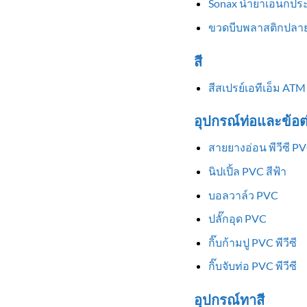
Sonax น้ำยาเอนกประ
ขวดบีบพลาสติกปลาย
สี
สีสเปรย์เอทีเอ็ม ATM
อุปกรณ์ท่อและข้อต
สายยางอ่อน พีวีซี P
นิปเปิ้ล PVC สีฟ้า
บอลวาล์ว PVC
ปลั๊กอุด PVC
กิ๊บก้ามปู PVC พีวีซี
กิ๊บจับท่อ PVC พีวีซี
อุปกรณ์ทาสี