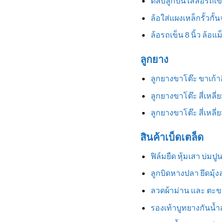
ตลับลูกปืนใส่ล้อรถเข
ล้อใส่แผงเหล็กรั้วกั้
ล้อรถเข็น 8 นิ้ว ล้อแ
ลูกยาง
ลูกยางขาโต๊ะ ขาเก้
ลูกยางขาโต๊ะ สี่เหลี
ลูกยางขาโต๊ะ สี่เหล
สินค้าเบ็ดเตล็ด
ฟิล์มยืด หุ้มเสา บ่มป
ลูกบิดหางปลา ยึดมุ้
ลวดผ้าม่าน และ ตะข
รองเท้าบูทยางกันน้ำสู