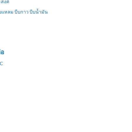
สงค์
แหลม บีบกาว บีบน้ำมัน
่อ
VC