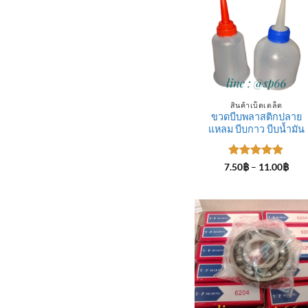
สินค้าเบ็ดเตล็ด
ขวดบีบพลาสติกปลาย
แหลม บีบกาว บีบน้ำมัน
ให้คะแนน
Pric
7.50
฿
–
11.00
฿
rang
5
ตั้งแต่ 1-
7.50
5 คะแนน
thro
11.0