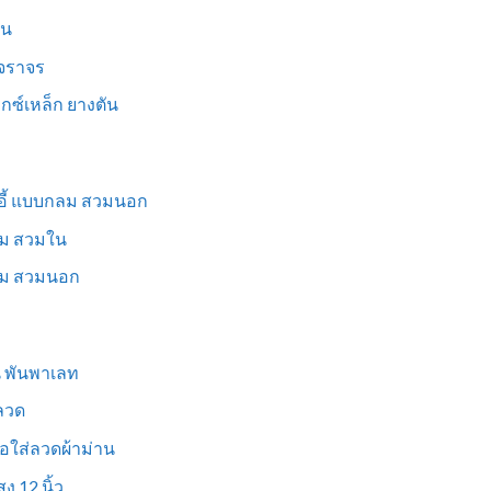
็น
นจราจร
ม็กซ์เหล็ก ยางตัน
าอี้ แบบกลม สวมนอก
่ยม สวมใน
ี่ยม สวมนอก
ูน พันพาเลท
งลวด
อใส่ลวดผ้าม่าน
ง 12 นิ้ว