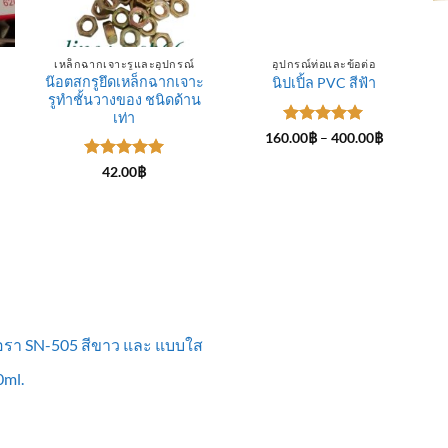
เหล็กฉากเจาะรูและอุปกรณ์
อุปกรณ์ท่อและข้อต่อ
น๊อตสกรูยึดเหล็กฉากเจาะ
นิปเปิ้ล PVC สีฟ้า
รูทำชั้นวางของ ชนิดด้าน
ce
ge:
เท่า
.00฿
ให้คะแนน
Price
160.00
฿
–
400.00
฿
rough
range:
5
ตั้งแต่ 1-
0.00฿
160.00฿
5 คะแนน
ให้คะแนน
42.00
฿
through
5
ตั้งแต่ 1-
400.00฿
5 คะแนน
ื้อรา SN-505 สีขาว และ แบบใส
ml.