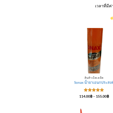
เวลาที่มี
สินค้าเบ็ดเตล็ด
Sonax น้ำยาเอนกประสงค
ให้คะแนน
Pr
114.00
฿
–
155.00
฿
ra
5
ตั้งแต่ 1-
11
5 คะแนน
th
15