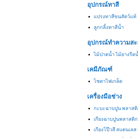
อุปกรณ์ทาสี
แปรงทาสีขนสัตว์แท้
ลูกกลิ้งทาสีน้ำ
อุปกรณ์ทำความสะ
ไม้ปาดน้ำ ไม้ยางรีดน
เคมีภัณฑ์
โซดาไฟเกล็ด
เครื่องมือช่าง
กะบะฉาบปูน พลาสติ
เกียงฉาบปูนพลาสติก
เกียงโป๊วสี สแตนเลส