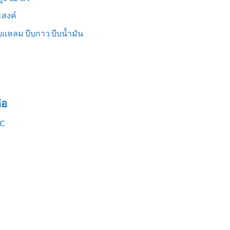
สงค์
แหลม บีบกาว บีบน้ำมัน
่อ
VC