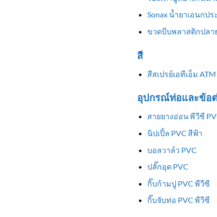
Sonax น้ำยาเอนกประ
ขวดบีบพลาสติกปลาย
สี
สีสเปรย์เอทีเอ็ม ATM
อุปกรณ์ท่อและข้อต
สายยางอ่อน พีวีซี P
นิปเปิ้ล PVC สีฟ้า
บอลวาล์ว PVC
ปลั๊กอุด PVC
กิ๊บก้ามปู PVC พีวีซี
กิ๊บจับท่อ PVC พีวีซี