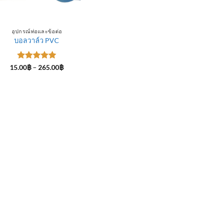
อุปกรณ์ท่อและข้อต่อ
บอลวาล์ว PVC
ให้คะแนน
Price
15.00
฿
–
265.00
฿
range:
5
ตั้งแต่ 1-
15.00฿
5 คะแนน
through
265.00฿