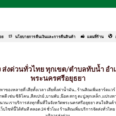
อย
นโยบายการคืนเงินและการคืนสินค้า
แผนที่ร้าน
าง ส่งด่วนทั่วไทย ทุกเขต/ตำบลทับน้ำ 
พระนครศรีอยุธยา
ของหลายที่ เสียทั้งเวลา เสียทั้งค่าน้ำมัน... ร้านสิณเพิ่มฮาร์ดแว
ดี เช่น ซิลิโคน ,สีสเปรย์ ,บานพับ ,น๊อต สกรู ตะปู,พุกเหล็ก ,แปรงทา
จำนวน เราบริการส่งทุกพื้นที่ในจังหวัดพระนครศรีอยุธยา สนใจสินค้
ว็บไซท์นี้ได้ทันที ตลอด 24 ชั่วโมง ร้านสิณเพิ่มบริการจัดส่งทั่วไทย
บริการส่งด่วน