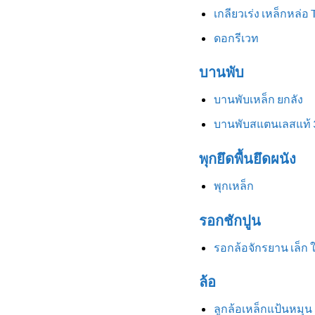
เกลียวเร่ง เหล็กหล่อ
ดอกรีเวท
บานพับ
บานพับเหล็ก ยกลัง
บานพับสแตนเลสแท้ 
พุกยึดพื้นยึดผนัง
พุกเหล็ก
รอกชักปูน
รอกล้อจักรยาน เล็ก 
ล้อ
ลูกล้อเหล็กแป้นหมุน 3