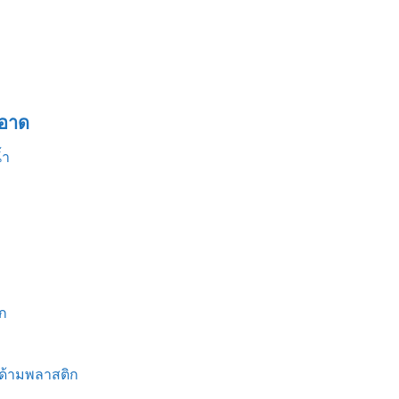
อาด
้ำ
ก
 ด้ามพลาสติก