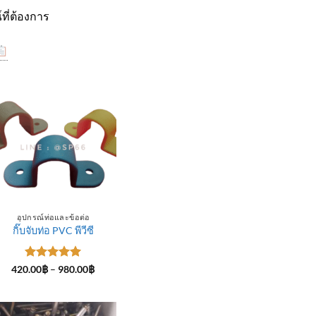
ที่ต้องการ
อุปกรณ์ท่อและข้อต่อ
กิ๊บจับท่อ PVC พีวีซี
ให้คะแนน
Price
420.00
฿
–
980.00
฿
range:
5
ตั้งแต่ 1-
420.00฿
5 คะแนน
through
฿
980.00฿