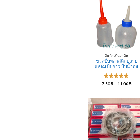
สินค้าเบ็ดเตล็ด
ขวดบีบพลาสติกปลาย
แหลม บีบกาว บีบน้ำมัน
ให้คะแนน
Pric
7.50
฿
–
11.00
฿
rang
5
ตั้งแต่ 1-
7.50
5 คะแนน
thro
11.0