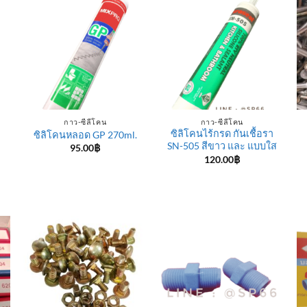
กาว-ซีลีโคน
กาว-ซีลีโคน
ซิลิโคนไร้กรด กันเชื้อรา
ซิลิโคนหลอด GP 270ml.
SN-505 สีขาว และ แบบใส
95.00
฿
120.00
฿
e
e:
฿
ugh
0฿