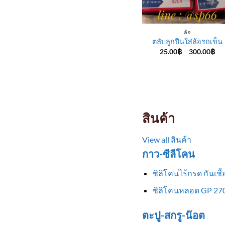
ล้อ
ตลับลูกปืนใส่ล้อรถเข็น
Pri
25.00
฿
–
300.00
฿
ran
25
th
30
สินค้า
View all สินค้า
กาว-ซีลีโคน
ซิลิโคนไร้กรด กันเช
ซิลิโคนหลอด GP 270
ตะปู-สกรู-น๊อต