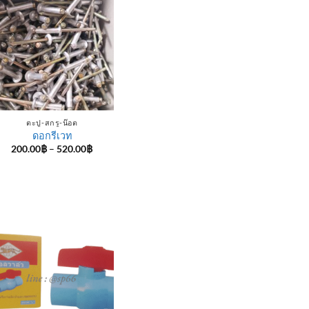
ตะปู-สกรู-น๊อต
ดอกรีเวท
Price
200.00
฿
–
520.00
฿
range:
200.00฿
through
520.00฿