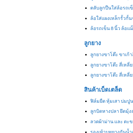
ตลับลูกปืนใส่ล้อรถเข
ล้อใส่แผงเหล็กรั้วกั้
ล้อรถเข็น 8 นิ้ว ล้อแ
ลูกยาง
ลูกยางขาโต๊ะ ขาเก้
ลูกยางขาโต๊ะ สี่เหลี
ลูกยางขาโต๊ะ สี่เหล
สินค้าเบ็ดเตล็ด
ฟิล์มยืด หุ้มเสา บ่มป
ลูกบิดหางปลา ยึดมุ้
ลวดผ้าม่าน และ ตะข
รองเท้าบูทยางกันน้ำสู