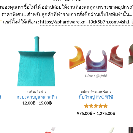
ค่าของคุณหาซื้อไม่ได้ อย่าปล่อยให้งานต้องสะดุด เพราะขาดอุปกรณ์
ราคาพิเศษ... สำหรับลูกค้าที่ทำรายการสั่งซื้อผ่านเว็บไซท์เท่านั้น...
แชร์ลิ้งค์ให้เพื่อน :
https://sphardware.xn--l3ck5b7h.com/4sh1
เครื่องมือช่าง
อุปกรณ์ท่อและข้อต่อ
์
กะบะฉาบปูน พลาสติก
กิ๊บก้ามปู PVC พีวีซี
12.00
฿
-
15.00
฿
ice
ให้คะแนน
Price
975.00
฿
–
1,275.00
฿
nge:
range:
5
ตั้งแต่ 1-
4.00฿
975.00฿
5 คะแนน
rough
through
5.00฿
1,275.00