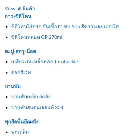
View all สินค้า
กาว-ซีลีโคน
ซิลิโคนไร้กรด กันเชื้อรา SN-505 สีขาว และ แบบใส
ซิลิโคนหลอด GP 270ml.
ตะปู-สกรู-น๊อต
เกลียวเร่ง เหล็กหล่อ Turnbuckle
ดอกรีเวท
บานพับ
บานพับเหล็ก ยกลัง
บานพับสแตนเลสแท้ 304
พุกยึดพื้นยึดผนัง
พุกเหล็ก