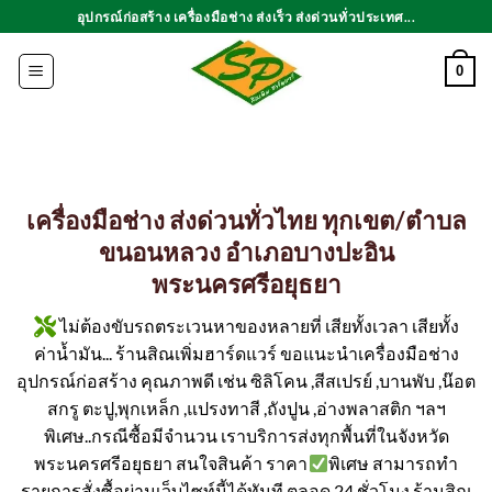
ข้าม
อุปกรณ์ก่อสร้าง เครื่องมือช่าง ส่งเร็ว ส่งด่วนทั่วประเทศ...
ไป
ยัง
0
เนื้อหา
เครื่องมือช่าง ส่งด่วนทั่วไทย ทุกเขต/ตำบล
ขนอนหลวง อำเภอบางปะอิน
พระนครศรีอยุธยา
ไม่ต้องขับรถตระเวนหาของหลายที่ เสียทั้งเวลา เสียทั้ง
ค่าน้ำมัน... ร้านสิณเพิ่มฮาร์ดแวร์ ขอแนะนำเครื่องมือช่าง
อุปกรณ์ก่อสร้าง คุณภาพดี เช่น ซิลิโคน ,สีสเปรย์ ,บานพับ ,น๊อต
สกรู ตะปู,พุกเหล็ก ,แปรงทาสี ,ถังปูน ,อ่างพลาสติก ฯลฯ
พิเศษ..กรณีซื้อมีจำนวน เราบริการส่งทุกพื้นที่ในจังหวัด
พระนครศรีอยุธยา สนใจสินค้า ราคา
พิเศษ สามารถทำ
รายการสั่งซื้อผ่านเว็บไซท์นี้ได้ทันที ตลอด 24 ชั่วโมง ร้านสิณ