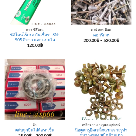
กาว-ซีลีโคน
ตะปู-สกรู-น๊อต
ซิลิโคนไร้กรด กันเชื้อรา SN-
ดอกรีเวท
505 สีขาว และ แบบใส
Price
200.00
฿
–
520.00
฿
range:
120.00
฿
200.00฿
through
520.00฿
ล้อ
เหล็กฉากเจาะรูและอุปกรณ์
น๊อตสกรูยึดเหล็กฉากเจาะรูทำ
ตลับลูกปืนใส่ล้อรถเข็น
ชั้นวางของ ชนิดด้านเท่า
Price
25.00
฿
–
300.00
฿