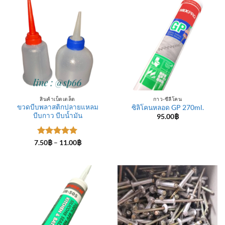
สินค้าเบ็ดเตล็ด
กาว-ซีลีโคน
ขวดบีบพลาสติกปลายแหลม
ซิลิโคนหลอด GP 270ml.
บีบกาว บีบน้ำมัน
95.00
฿
ให้คะแนน
Price
7.50
฿
–
11.00
฿
range:
5
ตั้งแต่ 1-
7.50฿
5 คะแนน
through
11.00฿