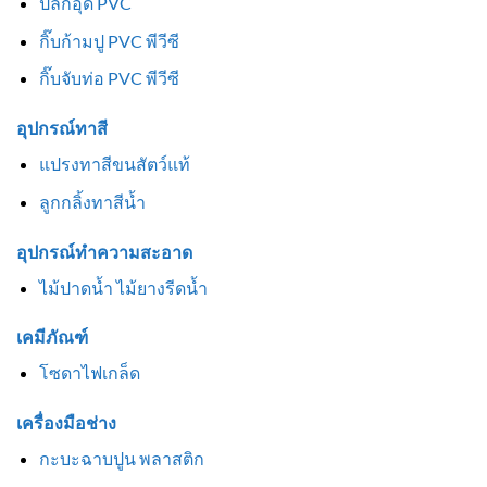
ปลั๊กอุด PVC
กิ๊บก้ามปู PVC พีวีซี
กิ๊บจับท่อ PVC พีวีซี
อุปกรณ์ทาสี
แปรงทาสีขนสัตว์แท้
ลูกกลิ้งทาสีน้ำ
อุปกรณ์ทำความสะอาด
ไม้ปาดน้ำ ไม้ยางรีดน้ำ
เคมีภัณฑ์
โซดาไฟเกล็ด
เครื่องมือช่าง
กะบะฉาบปูน พลาสติก