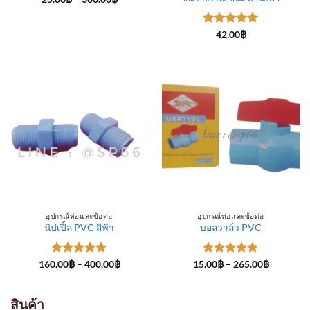
range:
25.00฿
through
ให้คะแนน
300.00฿
42.00
฿
5
ตั้งแต่ 1-
5 คะแนน
อุปกรณ์ท่อและข้อต่อ
อุปกรณ์ท่อและข้อต่อ
นิปเปิ้ล PVC สีฟ้า
บอลวาล์ว PVC
ให้คะแนน
Price
ให้คะแนน
Price
160.00
฿
–
400.00
฿
15.00
฿
–
265.00
฿
range:
range:
5
ตั้งแต่ 1-
5
ตั้งแต่ 1-
160.00฿
15.00฿
5 คะแนน
5 คะแนน
through
through
400.00฿
265.00฿
สินค้า