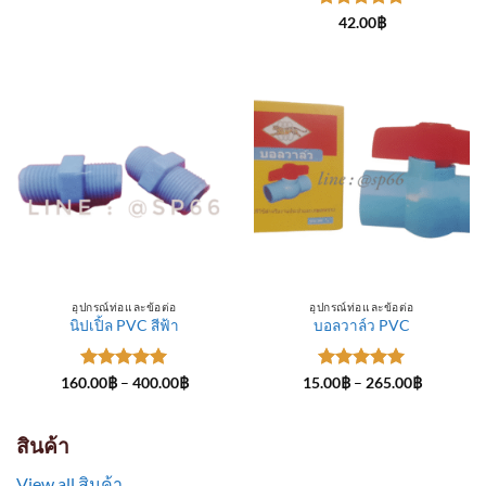
through
ให้คะแนน
300.00฿
42.00
฿
5
ตั้งแต่ 1-
5 คะแนน
อุปกรณ์ท่อและข้อต่อ
อุปกรณ์ท่อและข้อต่อ
นิปเปิ้ล PVC สีฟ้า
บอลวาล์ว PVC
ให้คะแนน
Price
ให้คะแนน
Price
160.00
฿
–
400.00
฿
15.00
฿
–
265.00
฿
range:
range:
5
ตั้งแต่ 1-
5
ตั้งแต่ 1-
160.00฿
15.00฿
5 คะแนน
5 คะแนน
through
through
400.00฿
265.00฿
สินค้า
View all สินค้า