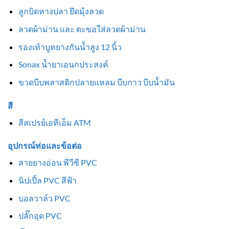
ลูกบิดหางปลา ยึดมุ้งลวด
ลวดผ้าม่าน และ ตะขอใส่ลวดผ้าม่าน
รองเท้าบูทยางกันน้ำสูง 12 นิ้ว
Sonax น้ำยาเอนกประสงค์
ขวดบีบพลาสติกปลายแหลม บีบกาว บีบน้ำมัน
สี
สีสเปรย์เอทีเอ็ม ATM
อุปกรณ์ท่อและข้อต่อ
สายยางอ่อน พีวีซี PVC
นิปเปิ้ล PVC สีฟ้า
บอลวาล์ว PVC
ปลั๊กอุด PVC