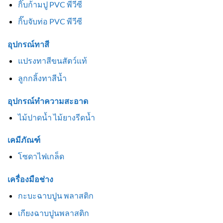
กิ๊บก้ามปู PVC พีวีซี
กิ๊บจับท่อ PVC พีวีซี
อุปกรณ์ทาสี
แปรงทาสีขนสัตว์แท้
ลูกกลิ้งทาสีน้ำ
อุปกรณ์ทำความสะอาด
ไม้ปาดน้ำ ไม้ยางรีดน้ำ
เคมีภัณฑ์
โซดาไฟเกล็ด
เครื่องมือช่าง
กะบะฉาบปูน พลาสติก
เกียงฉาบปูนพลาสติก