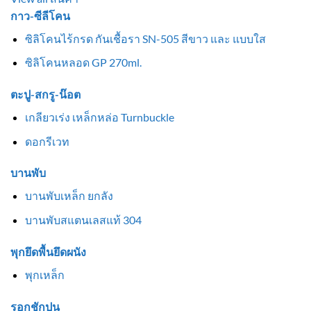
กาว-ซีลีโคน
ซิลิโคนไร้กรด กันเชื้อรา SN-505 สีขาว และ แบบใส
ซิลิโคนหลอด GP 270ml.
ตะปู-สกรู-น๊อต
เกลียวเร่ง เหล็กหล่อ Turnbuckle
ดอกรีเวท
บานพับ
บานพับเหล็ก ยกลัง
บานพับสแตนเลสแท้ 304
พุกยึดพื้นยึดผนัง
พุกเหล็ก
รอกชักปูน