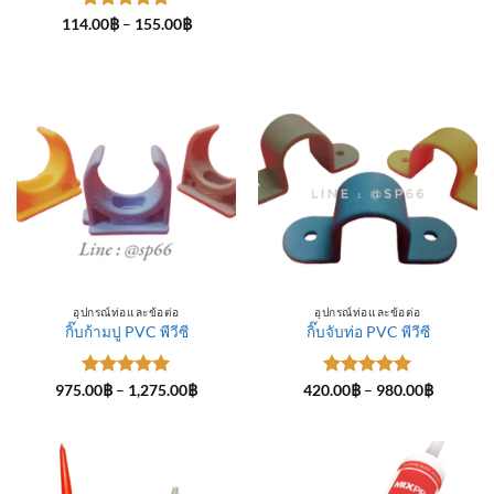
ให้คะแนน
Price
114.00
฿
–
155.00
฿
range:
5
ตั้งแต่ 1-
114.00฿
5 คะแนน
through
155.00฿
อุปกรณ์ท่อและข้อต่อ
อุปกรณ์ท่อและข้อต่อ
กิ๊บก้ามปู PVC พีวีซี
กิ๊บจับท่อ PVC พีวีซี
ให้คะแนน
Price
ให้คะแนน
Price
975.00
฿
–
1,275.00
฿
420.00
฿
–
980.00
฿
range:
range:
5
ตั้งแต่ 1-
5
ตั้งแต่ 1-
975.00฿
420.00฿
5 คะแนน
5 คะแนน
through
through
1,275.00฿
980.00฿