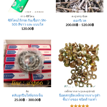
กาว-ซีลีโคน
ตะปู-สกรู-น๊อต
ซิลิโคนไร้กรด กันเชื้อรา SN-
ดอกรีเวท
505 สีขาว และ แบบใส
Price
200.00
฿
–
520.00
฿
range:
120.00
฿
200.00฿
through
520.00฿
ล้อ
เหล็กฉากเจาะรูและอุปกรณ์
น๊อตสกรูยึดเหล็กฉากเจาะรูทำ
ตลับลูกปืนใส่ล้อรถเข็น
ชั้นวางของ ชนิดด้านเท่า
Price
25.00
฿
–
300.00
฿
range:
25.00฿