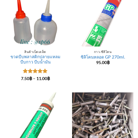
สินค้าเบ็ดเตล็ด
กาว-ซีลีโคน
ขวดบีบพลาสติกปลายแหลม
ซิลิโคนหลอด GP 270ml.
บีบกาว บีบน้ำมัน
95.00
฿
ให้คะแนน
Price
7.50
฿
–
11.00
฿
range:
5
ตั้งแต่ 1-
7.50฿
5 คะแนน
through
11.00฿