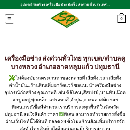
ข้าม
อุปกรณ์ก่อสร้าง เครื่องมือช่าง ส่งเร็ว ส่งด่วนทั่วประเทศ...
ไป
ยัง
0
เนื้อหา
เครื่องมือช่าง ส่งด่วนทั่วไทย ทุกเขต/ตำบลคู
บางหลวง อำเภอลาดหลุมแก้ว ปทุมธานี
ไม่ต้องขับรถตระเวนหาของหลายที่ เสียทั้งเวลา เสียทั้ง
ค่าน้ำมัน... ร้านสิณเพิ่มฮาร์ดแวร์ ขอแนะนำเครื่องมือช่าง
อุปกรณ์ก่อสร้าง คุณภาพดี เช่น ซิลิโคน ,สีสเปรย์ ,บานพับ ,น๊อต
สกรู ตะปู,พุกเหล็ก ,แปรงทาสี ,ถังปูน ,อ่างพลาสติก ฯลฯ
พิเศษ..กรณีซื้อมีจำนวน เราบริการส่งทุกพื้นที่ในจังหวัด
ปทุมธานี สนใจสินค้า ราคา
พิเศษ สามารถทำรายการสั่งซื้อ
ผ่านเว็บไซท์นี้ได้ทันที ตลอด 24 ชั่วโมง ร้านสิณเพิ่มบริการจัด
ส่งทั่วไทย สินค้าถึงมือแน่นอน มีบริการส่งด่วน