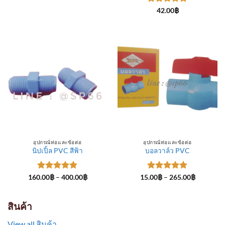
through
ให้คะแนน
300.00฿
42.00
฿
5
ตั้งแต่ 1-
5 คะแนน
อุปกรณ์ท่อและข้อต่อ
อุปกรณ์ท่อและข้อต่อ
นิปเปิ้ล PVC สีฟ้า
บอลวาล์ว PVC
ให้คะแนน
Price
ให้คะแนน
Price
160.00
฿
–
400.00
฿
15.00
฿
–
265.00
฿
range:
range:
5
ตั้งแต่ 1-
5
ตั้งแต่ 1-
160.00฿
15.00฿
5 คะแนน
5 คะแนน
through
through
400.00฿
265.00฿
สินค้า
View all สินค้า