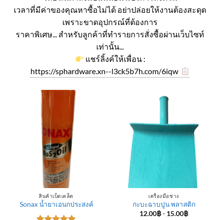
เวลาที่มีค่าของคุณหาซื้อไม่ได้ อย่าปล่อยให้งานต้องสะดุด
เพราะขาดอุปกรณ์ที่ต้องการ
ราคาพิเศษ... สำหรับลูกค้าที่ทำรายการสั่งซื้อผ่านเว็บไซท์
เท่านั้น...
แชร์ลิ้งค์ให้เพื่อน :
https://sphardware.xn--l3ck5b7h.com/6iqw
สินค้าเบ็ดเตล็ด
เครื่องมือช่าง
Sonax น้ำยาเอนกประสงค์
กะบะฉาบปูน พลาสติก
12.00
฿
-
15.00
฿