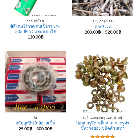
กาว-ซีลีโคน
ตะปู-สกรู-น๊อต
ซิลิโคนไร้กรด กันเชื้อรา SN-
ดอกรีเวท
505 สีขาว และ แบบใส
Price
200.00
฿
–
520.00
฿
range:
120.00
฿
200.00฿
through
520.00฿
ล้อ
เหล็กฉากเจาะรูและอุปกรณ์
น๊อตสกรูยึดเหล็กฉากเจาะรูทำ
ตลับลูกปืนใส่ล้อรถเข็น
ชั้นวางของ ชนิดด้านเท่า
Price
25.00
฿
–
300.00
฿
range:
25.00฿