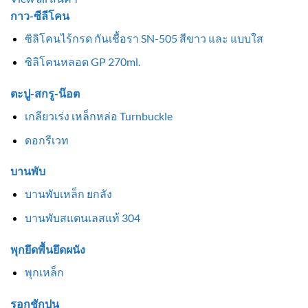
กาว-ซีลีโคน
ซิลิโคนไร้กรด กันเชื้อรา SN-505 สีขาว และ แบบใส
ซิลิโคนหลอด GP 270ml.
ตะปู-สกรู-น๊อต
เกลียวเร่ง เหล็กหล่อ Turnbuckle
ดอกรีเวท
บานพับ
บานพับเหล็ก ยกลัง
บานพับสแตนเลสแท้ 304
พุกยึดพื้นยึดผนัง
พุกเหล็ก
รอกชักปูน