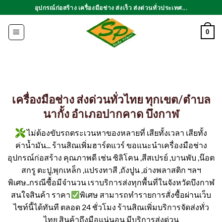
ข้าม
อุปกรณ์ก่อสร้าง เครื่องมือช่าง ส่งเร็ว ส่งด่วนทั่วประเทศ...
ไป
ยัง
0
เนื้อหา
เครื่องมือช่าง ส่งด่วนทั่วไทย ทุกเขต/ตำบล
นากั้ง อำเภอปากคาด บึงกาฬ
ไม่ต้องขับรถตระเวนหาของหลายที่ เสียทั้งเวลา เสียทั้ง
ค่าน้ำมัน... ร้านสิณเพิ่มฮาร์ดแวร์ ขอแนะนำเครื่องมือช่าง
อุปกรณ์ก่อสร้าง คุณภาพดี เช่น ซิลิโคน ,สีสเปรย์ ,บานพับ ,น๊อต
สกรู ตะปู,พุกเหล็ก ,แปรงทาสี ,ถังปูน ,อ่างพลาสติก ฯลฯ
พิเศษ..กรณีซื้อมีจำนวน เราบริการส่งทุกพื้นที่ในจังหวัดบึงกาฬ
สนใจสินค้า ราคา
พิเศษ สามารถทำรายการสั่งซื้อผ่านเว็บ
ไซท์นี้ได้ทันที ตลอด 24 ชั่วโมง ร้านสิณเพิ่มบริการจัดส่งทั่ว
ไทย สินค้าถึงมือแน่นอน มีบริการส่งด่วน