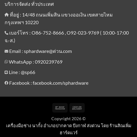
บริการจัดส่ง ทั่วประเทศ
ที่อยู่ : 14/48 ถนนเพิ่มสิน แขวงออเงิน เขตสายไหม
กรุงเทพฯ 10220
เบอร์โทร : O86-752-8666 , O92-023-9769 ( 10:00-17:00
จ.-ส.)
Email : sphardware@ด่วน.com
WhatsApp : 0920239769
Line :
@sp66
Facebook : facebook.com/sphardware
Bank
Cash
Transfer
On
Copyright 2026 ©
Delivery
เครื่องมือช่าง นากั้ง อำเภอปากคาด บึงกาฬ ส่งด่วน โดย ร้านสิณเพิ่ม
ฮาร์ดแวร์