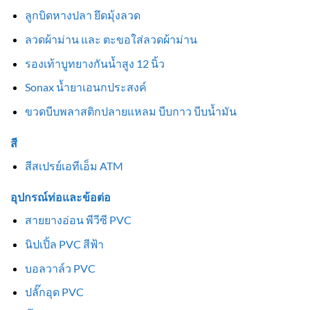
ลูกบิดหางปลา ยึดมุ้งลวด
ลวดผ้าม่าน และ ตะขอใส่ลวดผ้าม่าน
รองเท้าบูทยางกันน้ำสูง 12 นิ้ว
Sonax น้ำยาเอนกประสงค์
ขวดบีบพลาสติกปลายแหลม บีบกาว บีบน้ำมัน
สี
สีสเปรย์เอทีเอ็ม ATM
อุปกรณ์ท่อและข้อต่อ
สายยางอ่อน พีวีซี PVC
นิปเปิ้ล PVC สีฟ้า
บอลวาล์ว PVC
ปลั๊กอุด PVC