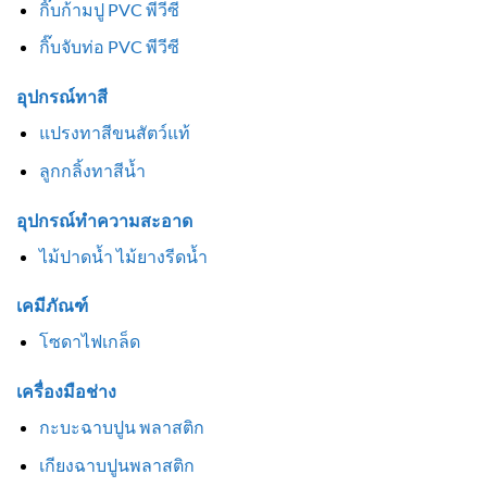
กิ๊บก้ามปู PVC พีวีซี
กิ๊บจับท่อ PVC พีวีซี
อุปกรณ์ทาสี
แปรงทาสีขนสัตว์แท้
ลูกกลิ้งทาสีน้ำ
อุปกรณ์ทำความสะอาด
ไม้ปาดน้ำ ไม้ยางรีดน้ำ
เคมีภัณฑ์
โซดาไฟเกล็ด
เครื่องมือช่าง
กะบะฉาบปูน พลาสติก
เกียงฉาบปูนพลาสติก