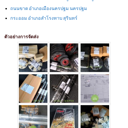
ถนนขาด อำเภอเมืองนครปฐม นครปฐม
กระออม อำเภอสำโรงทาบ สุรินทร์
ตัวอย่างการจัดส่ง