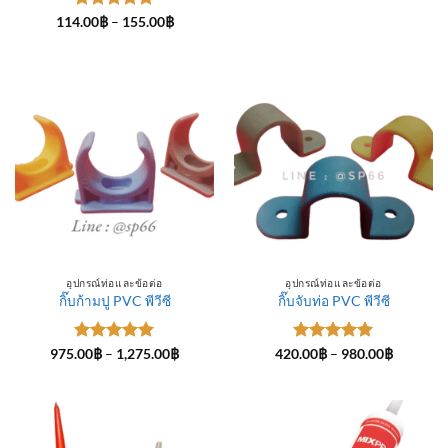
ให้คะแนน
Price
114.00
฿
–
155.00
฿
range:
5
ตั้งแต่ 1-
114.00฿
5 คะแนน
through
155.00฿
อุปกรณ์ท่อและข้อต่อ
อุปกรณ์ท่อและข้อต่อ
กิ๊บก้ามปู PVC พีวีซี
กิ๊บจับท่อ PVC พีวีซี
ให้คะแนน
Price
ให้คะแนน
Price
975.00
฿
–
1,275.00
฿
420.00
฿
–
980.00
฿
range:
range:
5
ตั้งแต่ 1-
5
ตั้งแต่ 1-
975.00฿
420.00฿
5 คะแนน
5 คะแนน
through
through
1,275.00฿
980.00฿