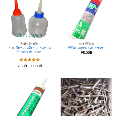
สินค้าเบ็ดเตล็ด
กาว-ซีลีโคน
ขวดบีบพลาสติกปลายแหลม
ซิลิโคนหลอด GP 270ml.
บีบกาว บีบน้ำมัน
95.00
฿
ให้คะแนน
Price
7.50
฿
–
11.00
฿
range:
5
ตั้งแต่ 1-
7.50฿
5 คะแนน
through
11.00฿