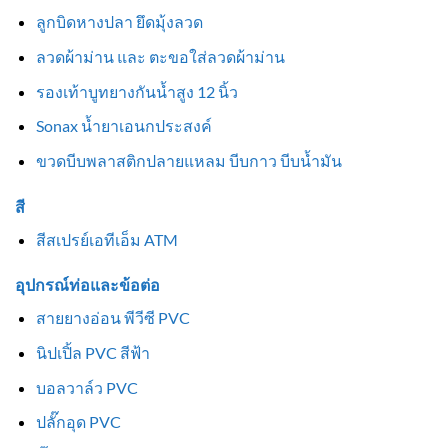
ลูกบิดหางปลา ยึดมุ้งลวด
ลวดผ้าม่าน และ ตะขอใส่ลวดผ้าม่าน
รองเท้าบูทยางกันน้ำสูง 12 นิ้ว
Sonax น้ำยาเอนกประสงค์
ขวดบีบพลาสติกปลายแหลม บีบกาว บีบน้ำมัน
สี
สีสเปรย์เอทีเอ็ม ATM
อุปกรณ์ท่อและข้อต่อ
สายยางอ่อน พีวีซี PVC
นิปเปิ้ล PVC สีฟ้า
บอลวาล์ว PVC
ปลั๊กอุด PVC