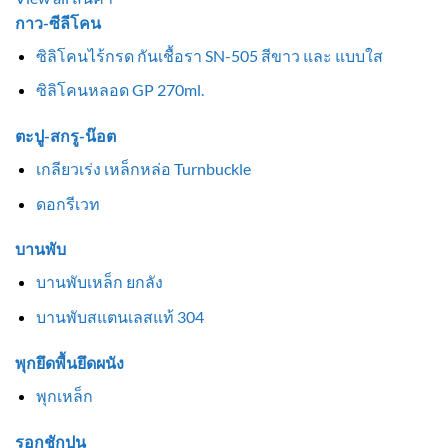
กาว-ซีลีโคน
ซิลิโคนไร้กรด กันเชื้อรา SN-505 สีขาว และ แบบใส
ซิลิโคนหลอด GP 270ml.
ตะปู-สกรู-น๊อต
เกลียวเร่ง เหล็กหล่อ Turnbuckle
ดอกรีเวท
บานพับ
บานพับเหล็ก ยกลัง
บานพับสแตนเลสแท้ 304
พุกยึดพื้นยึดผนัง
พุกเหล็ก
รอกชักปูน