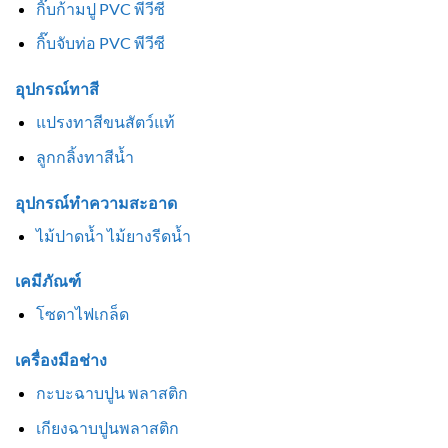
กิ๊บก้ามปู PVC พีวีซี
กิ๊บจับท่อ PVC พีวีซี
อุปกรณ์ทาสี
แปรงทาสีขนสัตว์แท้
ลูกกลิ้งทาสีน้ำ
อุปกรณ์ทำความสะอาด
ไม้ปาดน้ำ ไม้ยางรีดน้ำ
เคมีภัณฑ์
โซดาไฟเกล็ด
เครื่องมือช่าง
กะบะฉาบปูน พลาสติก
เกียงฉาบปูนพลาสติก