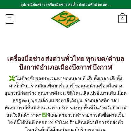
ข้าม
อุปกรณ์ก่อสร้าง เครื่องมือช่าง ส่งเร็ว ส่งด่วนทั่วประเทศ...
ไป
ยัง
0
เนื้อหา
เครื่องมือช่าง ส่งด่วนทั่วไทย ทุกเขต/ตำบล
บึงกาฬ อำเภอเมืองบึงกาฬ บึงกาฬ
ไม่ต้องขับรถตระเวนหาของหลายที่ เสียทั้งเวลา เสียทั้ง
ค่าน้ำมัน... ร้านสิณเพิ่มฮาร์ดแวร์ ขอแนะนำเครื่องมือช่าง
อุปกรณ์ก่อสร้าง คุณภาพดี เช่น ซิลิโคน ,สีสเปรย์ ,บานพับ ,น๊อต
สกรู ตะปู,พุกเหล็ก ,แปรงทาสี ,ถังปูน ,อ่างพลาสติก ฯลฯ
พิเศษ..กรณีซื้อมีจำนวน เราบริการส่งทุกพื้นที่ในจังหวัดบึงกาฬ
สนใจสินค้า ราคา
พิเศษ สามารถทำรายการสั่งซื้อผ่านเว็บ
ไซท์นี้ได้ทันที ตลอด 24 ชั่วโมง ร้านสิณเพิ่มบริการจัดส่งทั่ว
ไทย สินค้าถึงมือแน่นอน มีบริการส่งด่วน