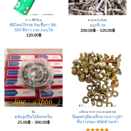
กาว-ซีลีโคน
ตะปู-สกรู-น๊อต
ซิลิโคนไร้กรด กันเชื้อรา SN-
ดอกรีเวท
505 สีขาว และ แบบใส
Price
200.00
฿
–
520.00
฿
range:
120.00
฿
200.00฿
through
520.00฿
ล้อ
เหล็กฉากเจาะรูและอุปกรณ์
น๊อตสกรูยึดเหล็กฉากเจาะรูทำ
ตลับลูกปืนใส่ล้อรถเข็น
ชั้นวางของ ชนิดด้านเท่า
Price
25.00
฿
–
300.00
฿
range:
25.00฿