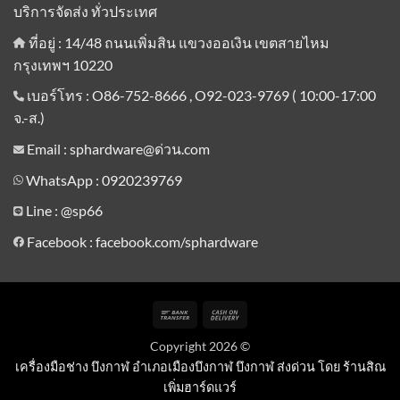
บริการจัดส่ง ทั่วประเทศ
ที่อยู่ : 14/48 ถนนเพิ่มสิน แขวงออเงิน เขตสายไหม
กรุงเทพฯ 10220
เบอร์โทร : O86-752-8666 , O92-023-9769 ( 10:00-17:00
จ.-ส.)
Email : sphardware@ด่วน.com
WhatsApp : 0920239769
Line :
@sp66
Facebook : facebook.com/sphardware
Bank
Cash
Transfer
On
Copyright 2026 ©
Delivery
เครื่องมือช่าง บึงกาฬ อำเภอเมืองบึงกาฬ บึงกาฬ ส่งด่วน โดย ร้านสิณ
เพิ่มฮาร์ดแวร์