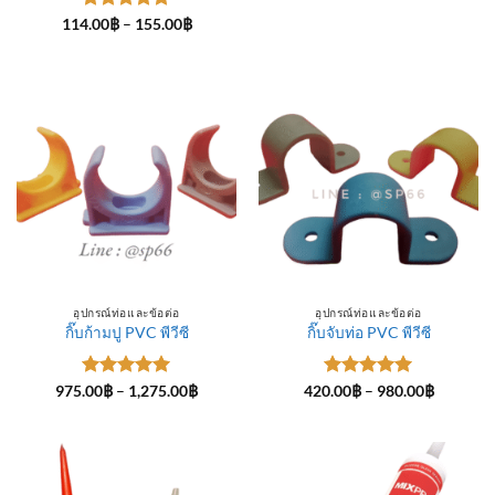
ให้คะแนน
Price
114.00
฿
–
155.00
฿
range:
5
ตั้งแต่ 1-
114.00฿
5 คะแนน
through
155.00฿
อุปกรณ์ท่อและข้อต่อ
อุปกรณ์ท่อและข้อต่อ
กิ๊บก้ามปู PVC พีวีซี
กิ๊บจับท่อ PVC พีวีซี
ให้คะแนน
Price
ให้คะแนน
Price
975.00
฿
–
1,275.00
฿
420.00
฿
–
980.00
฿
range:
range:
5
ตั้งแต่ 1-
5
ตั้งแต่ 1-
975.00฿
420.00฿
5 คะแนน
5 คะแนน
through
through
1,275.00฿
980.00฿