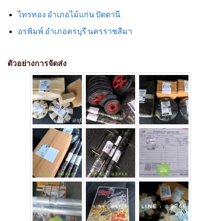
ไทรทอง อำเภอไม้แก่น ปัตตานี
อรพิมพ์ อำเภอครบุรี นครราชสีมา
ตัวอย่างการจัดส่ง