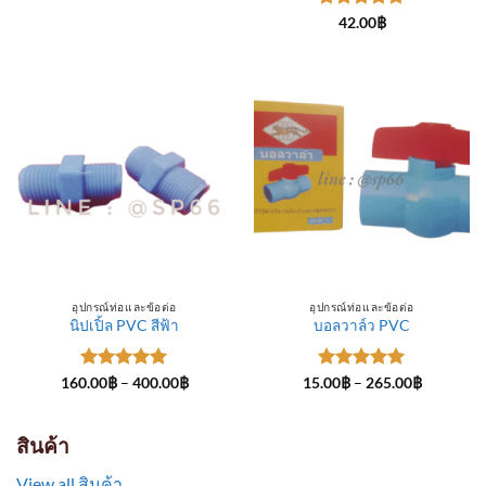
through
ให้คะแนน
300.00฿
42.00
฿
5
ตั้งแต่ 1-
5 คะแนน
อุปกรณ์ท่อและข้อต่อ
อุปกรณ์ท่อและข้อต่อ
นิปเปิ้ล PVC สีฟ้า
บอลวาล์ว PVC
ให้คะแนน
Price
ให้คะแนน
Price
160.00
฿
–
400.00
฿
15.00
฿
–
265.00
฿
range:
range:
5
ตั้งแต่ 1-
5
ตั้งแต่ 1-
160.00฿
15.00฿
5 คะแนน
5 คะแนน
through
through
400.00฿
265.00฿
สินค้า
View all สินค้า