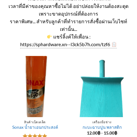
เวลาที่มีค่าของคุณหาซื้อไม่ได้ อย่าปล่อยให้งานต้องสะดุด
เพราะขาดอุปกรณ์ที่ต้องการ
ราคาพิเศษ... สำหรับลูกค้าที่ทำรายการสั่งซื้อผ่านเว็บไซท์
เท่านั้น...
แชร์ลิ้งค์ให้เพื่อน :
https://sphardware.xn--l3ck5b7h.com/tzf6
สินค้าเบ็ดเตล็ด
เครื่องมือช่าง
Sonax น้ำยาเอนกประสงค์
กะบะฉาบปูน พลาสติก
12.00
฿
-
15.00
฿