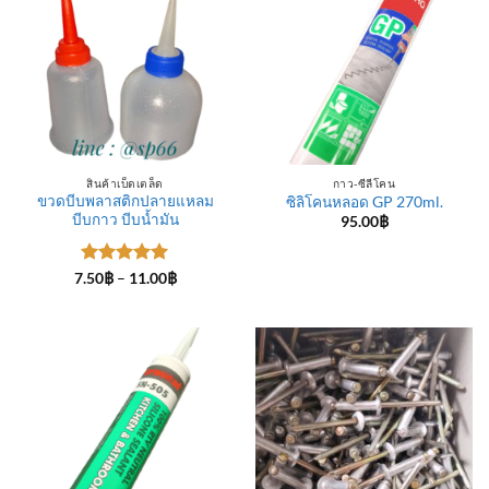
สินค้าเบ็ดเตล็ด
กาว-ซีลีโคน
ขวดบีบพลาสติกปลายแหลม
ซิลิโคนหลอด GP 270ml.
บีบกาว บีบน้ำมัน
95.00
฿
ให้คะแนน
Price
7.50
฿
–
11.00
฿
range:
5
ตั้งแต่ 1-
7.50฿
5 คะแนน
through
11.00฿