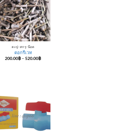
ตะปู-สกรู-น๊อต
ดอกรีเวท
Price
200.00
฿
–
520.00
฿
range:
200.00฿
through
520.00฿