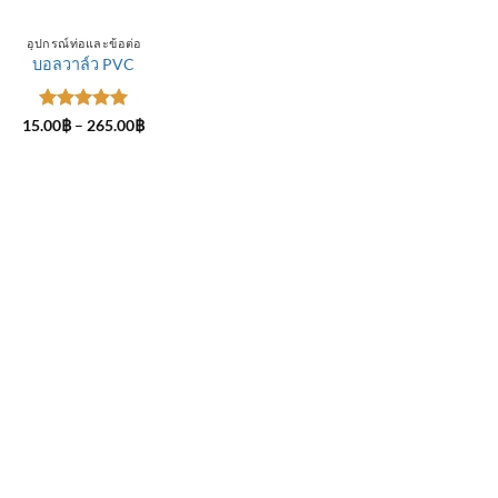
อุปกรณ์ท่อและข้อต่อ
บอลวาล์ว PVC
ให้คะแนน
Price
15.00
฿
–
265.00
฿
range:
5
ตั้งแต่ 1-
15.00฿
5 คะแนน
through
265.00฿