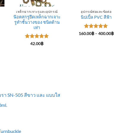
เหล็กฉากเจาะรูและอุปกรณ์
อุปกรณ์ท่อและข้อต่อ
น๊อตสกรูยึดเหล็กฉากเจาะ
นิปเปิ้ล PVC สีฟ้า
รูทำชั้นวางของ ชนิดด้าน
ce
ge:
เท่า
.00฿
ให้คะแนน
Price
160.00
฿
–
400.00
฿
rough
range:
5
ตั้งแต่ 1-
0.00฿
160.00฿
5 คะแนน
ให้คะแนน
42.00
฿
through
5
ตั้งแต่ 1-
400.00฿
5 คะแนน
ื้อรา SN-505 สีขาว และ แบบใส
ml.
 Turnbuckle