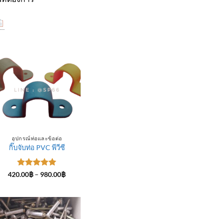
อุปกรณ์ท่อและข้อต่อ
กิ๊บจับท่อ PVC พีวีซี
ให้คะแนน
Price
420.00
฿
–
980.00
฿
range:
5
ตั้งแต่ 1-
420.00฿
5 คะแนน
through
฿
980.00฿