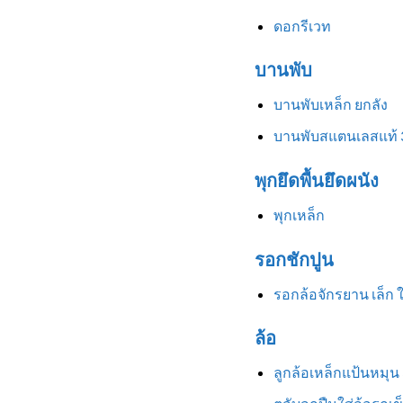
ดอกรีเวท
บานพับ
บานพับเหล็ก ยกลัง
บานพับสแตนเลสแท้ 
พุกยึดพื้นยึดผนัง
พุกเหล็ก
รอกชักปูน
รอกล้อจักรยาน เล็ก 
ล้อ
ลูกล้อเหล็กแป้นหมุน 3