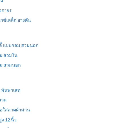
็น
นจราจร
ม็กซ์เหล็ก ยางตัน
าอี้ แบบกลม สวมนอก
่ยม สวมใน
ี่ยม สวมนอก
ูน พันพาเลท
งลวด
อใส่ลวดผ้าม่าน
ง 12 นิ้ว