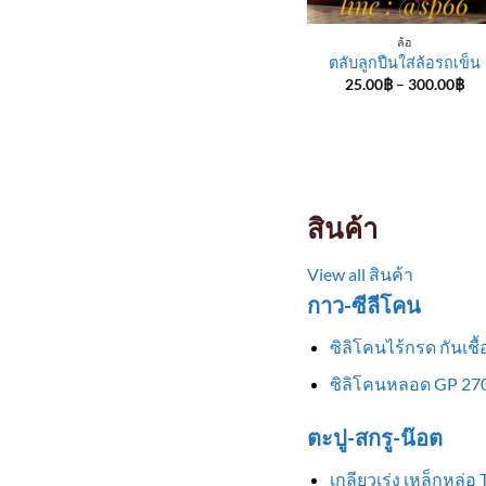
ล้อ
ตลับลูกปืนใส่ล้อรถเข็น
Pri
25.00
฿
–
300.00
฿
ran
25
th
30
สินค้า
View all สินค้า
กาว-ซีลีโคน
ซิลิโคนไร้กรด กันเช
ซิลิโคนหลอด GP 270
ตะปู-สกรู-น๊อต
เกลียวเร่ง เหล็กหล่อ