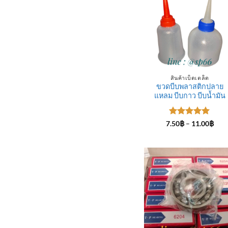
สินค้าเบ็ดเตล็ด
ขวดบีบพลาสติกปลาย
แหลม บีบกาว บีบน้ำมัน
ให้คะแนน
Pric
7.50
฿
–
11.00
฿
rang
5
ตั้งแต่ 1-
7.50
5 คะแนน
thro
11.0