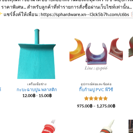
ราคาพิเศษ... สำหรับลูกค้าที่ทำรายการสั่งซื้อผ่านเว็บไซท์เท่านั้น...
แชร์ลิ้งค์ให้เพื่อน :
https://sphardware.xn--l3ck5b7h.com/c6bs
เครื่องมือช่าง
อุปกรณ์ท่อและข้อต่อ
์
กะบะฉาบปูน พลาสติก
กิ๊บก้ามปู PVC พีวีซี
12.00
฿
-
15.00
฿
ice
ให้คะแนน
Price
975.00
฿
–
1,275.00
฿
nge:
range:
5
ตั้งแต่ 1-
4.00฿
975.00฿
5 คะแนน
rough
through
5.00฿
1,275.00