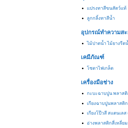
แปรงทาสีขนสัตว์แท้
ลูกกลิ้งทาสีน้ำ
อุปกรณ์ทำความสะ
ไม้ปาดน้ำ ไม้ยางรีดน
เคมีภัณฑ์
โซดาไฟเกล็ด
เครื่องมือช่าง
กะบะฉาบปูน พลาสติ
เกียงฉาบปูนพลาสติก
เกียงโป๊วสี สแตนเลส
อ่างพลาสติกสี่เหลี่ยม