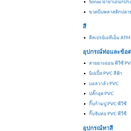
Sonax น้ำยาเอนกประ
ขวดบีบพลาสติกปลาย
สี
สีสเปรย์เอทีเอ็ม ATM
อุปกรณ์ท่อและข้อต
สายยางอ่อน พีวีซี P
นิปเปิ้ล PVC สีฟ้า
บอลวาล์ว PVC
ปลั๊กอุด PVC
กิ๊บก้ามปู PVC พีวีซี
กิ๊บจับท่อ PVC พีวีซี
อุปกรณ์ทาสี