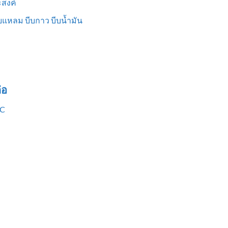
สงค์
แหลม บีบกาว บีบน้ำมัน
่อ
VC