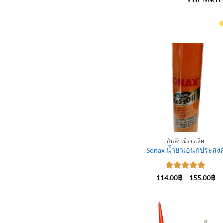
สินค้าเบ็ดเตล็ด
Sonax น้ำยาเอนกประสงค
ให้คะแนน
Pr
114.00
฿
–
155.00
฿
ra
5
ตั้งแต่ 1-
11
5 คะแนน
th
15