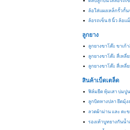
ตลับลูกปืนใส่ล้อรถเข
ล้อใส่แผงเหล็กรั้วกั้
ล้อรถเข็น 8 นิ้ว ล้อแ
ลูกยาง
ลูกยางขาโต๊ะ ขาเก้
ลูกยางขาโต๊ะ สี่เหลี
ลูกยางขาโต๊ะ สี่เหล
สินค้าเบ็ดเตล็ด
ฟิล์มยืด หุ้มเสา บ่มป
ลูกบิดหางปลา ยึดมุ้
ลวดผ้าม่าน และ ตะข
รองเท้าบูทยางกันน้ำสู