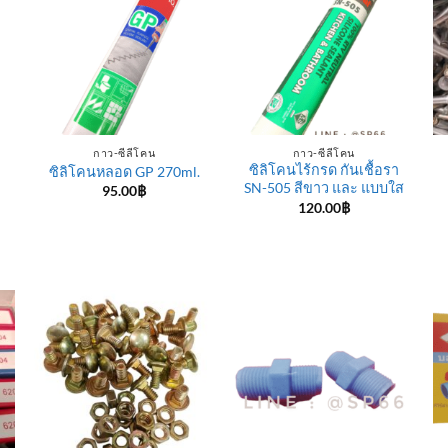
กาว-ซีลีโคน
กาว-ซีลีโคน
ซิลิโคนไร้กรด กันเชื้อรา
ซิลิโคนหลอด GP 270ml.
SN-505 สีขาว และ แบบใส
95.00
฿
120.00
฿
e
e:
฿
ugh
0฿