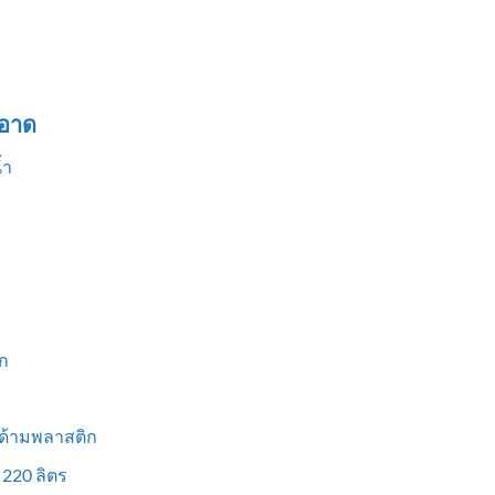
อาด
้ำ
ก
 ด้ามพลาสติก
 220 ลิตร