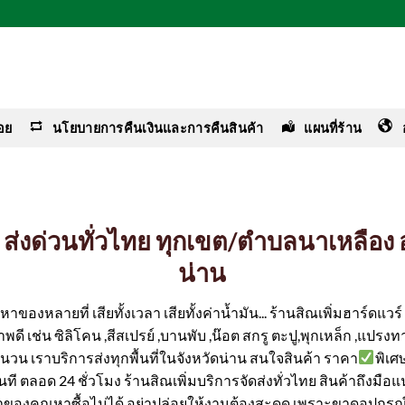
อย
นโยบายการคืนเงินและการคืนสินค้า
แผนที่ร้าน
าง ส่งด่วนทั่วไทย ทุกเขต/ตำบลนาเหลือง
น่าน
ของหลายที่ เสียทั้งเวลา เสียทั้งค่าน้ำมัน... ร้านสิณเพิ่มฮาร์ดแว
ดี เช่น ซิลิโคน ,สีสเปรย์ ,บานพับ ,น๊อต สกรู ตะปู,พุกเหล็ก ,แปรงทา
ำนวน เราบริการส่งทุกพื้นที่ในจังหวัดน่าน สนใจสินค้า ราคา
พิเศ
้ทันที ตลอด 24 ชั่วโมง ร้านสิณเพิ่มบริการจัดส่งทั่วไทย สินค้าถึงมือ
ค่าของคุณหาซื้อไม่ได้ อย่าปล่อยให้งานต้องสะดุด เพราะขาดอุปกรณ์