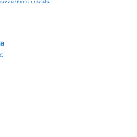
แหลม บีบกาว บีบน้ำมัน
่อ
VC