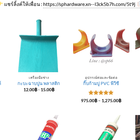
แชร์ลิ้งค์ให้เพื่อน :
https://sphardware.xn--l3ck5b7h.com/5t9j
เครื่องมือช่าง
อุปกรณ์ท่อและข้อต่อ
์
กะบะฉาบปูน พลาสติก
กิ๊บก้ามปู PVC พีวีซี
12.00
฿
-
15.00
฿
ice
ให้คะแนน
Price
975.00
฿
–
1,275.00
฿
nge:
range:
5
ตั้งแต่ 1-
4.00฿
975.00฿
5 คะแนน
rough
through
5.00฿
1,275.00