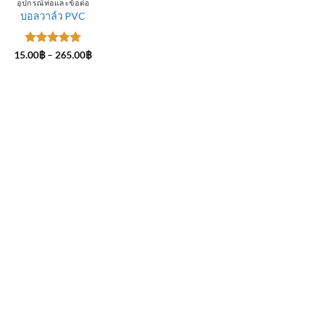
อุปกรณ์ท่อและข้อต่อ
บอลวาล์ว PVC
ให้คะแนน
Price
15.00
฿
–
265.00
฿
range:
5
ตั้งแต่ 1-
15.00฿
5 คะแนน
through
265.00฿