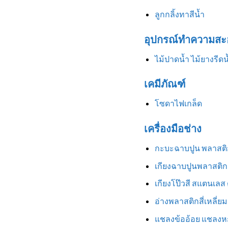
ลูกกลิ้งทาสีน้ำ
อุปกรณ์ทำความสะ
ไม้ปาดน้ำ ไม้ยางรีดน
เคมีภัณฑ์
โซดาไฟเกล็ด
เครื่องมือช่าง
กะบะฉาบปูน พลาสติ
เกียงฉาบปูนพลาสติก
เกียงโป๊วสี สแตนเลส
อ่างพลาสติกสี่เหลี่ยม
แชลงข้ออ้อย แชลงหก