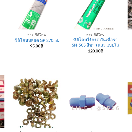
กาว-ซีลีโคน
กาว-ซีลีโคน
ซิลิโคนไร้กรด กันเชื้อรา
ซิลิโคนหลอด GP 270ml.
SN-505 สีขาว และ แบบใส
95.00
฿
120.00
฿
e
e:
฿
ugh
0฿