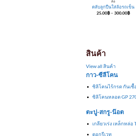
ล้อ
ตลับลูกปืนใส่ล้อรถเข็น
Pri
25.00
฿
–
300.00
฿
ran
25
th
30
สินค้า
View all สินค้า
กาว-ซีลีโคน
ซิลิโคนไร้กรด กันเช
ซิลิโคนหลอด GP 270
ตะปู-สกรู-น๊อต
เกลียวเร่ง เหล็กหล่อ
ดอกรีเวท