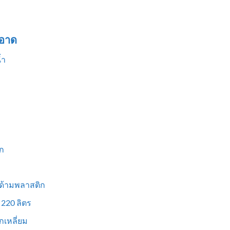
อาด
้ำ
ก
 ด้ามพลาสติก
 220 ลิตร
เหลี่ยม