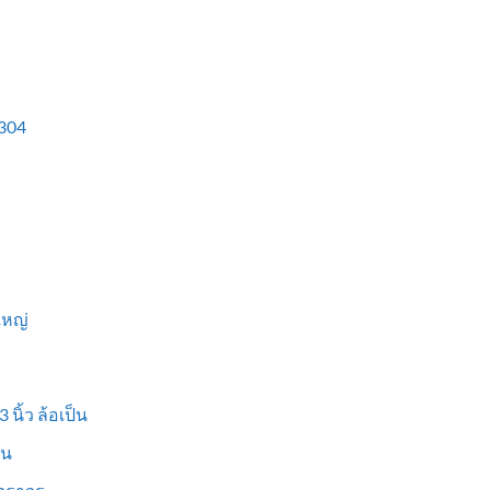
304
ใหญ่
 นิ้ว ล้อเป็น
็น