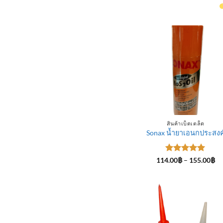
สินค้าเบ็ดเตล็ด
Sonax น้ำยาเอนกประสงค
ให้คะแนน
Pr
114.00
฿
–
155.00
฿
ra
5
ตั้งแต่ 1-
11
5 คะแนน
th
15