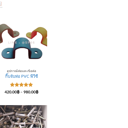
อุปกรณ์ท่อและข้อต่อ
กิ๊บจับท่อ PVC พีวีซี
ให้คะแนน
Price
420.00
฿
–
980.00
฿
range:
5
ตั้งแต่ 1-
420.00฿
5 คะแนน
through
฿
980.00฿