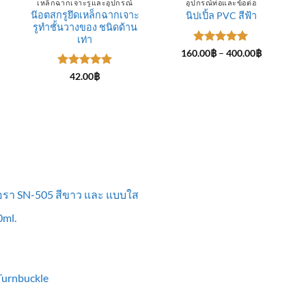
เหล็กฉากเจาะรูและอุปกรณ์
อุปกรณ์ท่อและข้อต่อ
น๊อตสกรูยึดเหล็กฉากเจาะ
นิปเปิ้ล PVC สีฟ้า
รูทำชั้นวางของ ชนิดด้าน
ce
ge:
เท่า
.00฿
ให้คะแนน
Price
160.00
฿
–
400.00
฿
rough
range:
5
ตั้งแต่ 1-
0.00฿
160.00฿
5 คะแนน
ให้คะแนน
42.00
฿
through
5
ตั้งแต่ 1-
400.00฿
5 คะแนน
ื้อรา SN-505 สีขาว และ แบบใส
ml.
 Turnbuckle