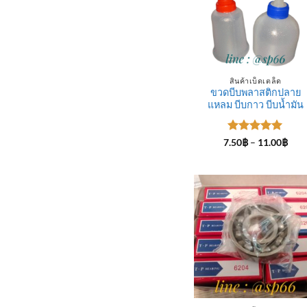
สินค้าเบ็ดเตล็ด
ขวดบีบพลาสติกปลาย
แหลม บีบกาว บีบน้ำมัน
ให้คะแนน
Pric
7.50
฿
–
11.00
฿
rang
5
ตั้งแต่ 1-
7.50
5 คะแนน
thro
11.0