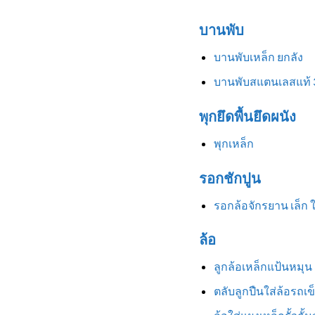
บานพับ
บานพับเหล็ก ยกลัง
บานพับสแตนเลสแท้ 
พุกยึดพื้นยึดผนัง
พุกเหล็ก
รอกชักปูน
รอกล้อจักรยาน เล็ก 
ล้อ
ลูกล้อเหล็กแป้นหมุน 3
ตลับลูกปืนใส่ล้อรถเข