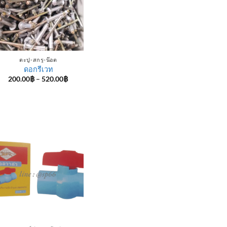
ตะปู-สกรู-น๊อต
ดอกรีเวท
Price
200.00
฿
–
520.00
฿
range:
200.00฿
through
520.00฿