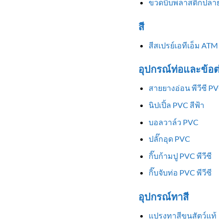
ขวดบีบพลาสติกปลาย
สี
สีสเปรย์เอทีเอ็ม ATM
อุปกรณ์ท่อและข้อต
สายยางอ่อน พีวีซี P
นิปเปิ้ล PVC สีฟ้า
บอลวาล์ว PVC
ปลั๊กอุด PVC
กิ๊บก้ามปู PVC พีวีซี
กิ๊บจับท่อ PVC พีวีซี
อุปกรณ์ทาสี
แปรงทาสีขนสัตว์แท้