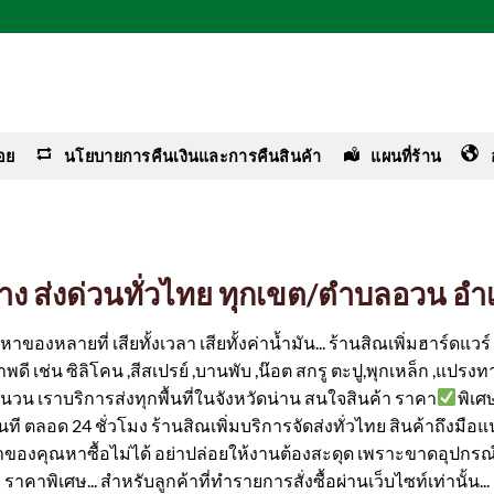
อย
นโยบายการคืนเงินและการคืนสินค้า
แผนที่ร้าน
ช่าง ส่งด่วนทั่วไทย ทุกเขต/ตำบลอวน อำ
ของหลายที่ เสียทั้งเวลา เสียทั้งค่าน้ำมัน... ร้านสิณเพิ่มฮาร์ดแว
ดี เช่น ซิลิโคน ,สีสเปรย์ ,บานพับ ,น๊อต สกรู ตะปู,พุกเหล็ก ,แปรงทา
ำนวน เราบริการส่งทุกพื้นที่ในจังหวัดน่าน สนใจสินค้า ราคา
พิเศ
้ทันที ตลอด 24 ชั่วโมง ร้านสิณเพิ่มบริการจัดส่งทั่วไทย สินค้าถึงมือ
ค่าของคุณหาซื้อไม่ได้ อย่าปล่อยให้งานต้องสะดุด เพราะขาดอุปกรณ์
ราคาพิเศษ... สำหรับลูกค้าที่ทำรายการสั่งซื้อผ่านเว็บไซท์เท่านั้น...