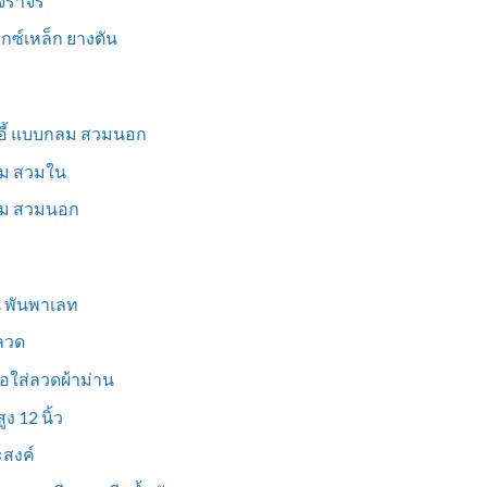
นจราจร
ม็กซ์เหล็ก ยางตัน
าอี้ แบบกลม สวมนอก
่ยม สวมใน
ี่ยม สวมนอก
ูน พันพาเลท
งลวด
อใส่ลวดผ้าม่าน
ง 12 นิ้ว
สงค์