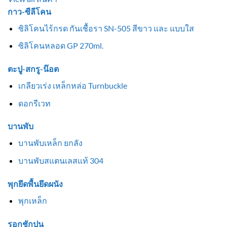
กาว-ซีลีโคน
ซิลิโคนไร้กรด กันเชื้อรา SN-505 สีขาว และ แบบใส
ซิลิโคนหลอด GP 270ml.
ตะปู-สกรู-น๊อต
เกลียวเร่ง เหล็กหล่อ Turnbuckle
ดอกรีเวท
บานพับ
บานพับเหล็ก ยกลัง
บานพับสแตนเลสแท้ 304
พุกยึดพื้นยึดผนัง
พุกเหล็ก
รอกชักปูน