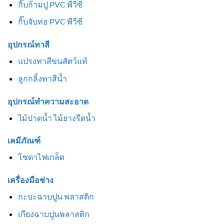
กิ๊บก้ามปู PVC พีวีซี
กิ๊บจับท่อ PVC พีวีซี
อุปกรณ์ทาสี
แปรงทาสีขนสัตว์แท้
ลูกกลิ้งทาสีน้ำ
อุปกรณ์ทำความสะอาด
ไม้ปาดน้ำ ไม้ยางรีดน้ำ
เคมีภัณฑ์
โซดาไฟเกล็ด
เครื่องมือช่าง
กะบะฉาบปูน พลาสติก
เกียงฉาบปูนพลาสติก