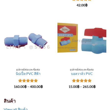
through
ให้คะแนน
300.00฿
42.00
฿
5
ตั้งแต่ 1-
5 คะแนน
อุปกรณ์ท่อและข้อต่อ
อุปกรณ์ท่อและข้อต่อ
นิปเปิ้ล PVC สีฟ้า
บอลวาล์ว PVC
ให้คะแนน
Price
ให้คะแนน
Price
160.00
฿
–
400.00
฿
15.00
฿
–
265.00
฿
range:
range:
5
ตั้งแต่ 1-
5
ตั้งแต่ 1-
160.00฿
15.00฿
5 คะแนน
5 คะแนน
through
through
400.00฿
265.00฿
สินค้า
View all สินค้า