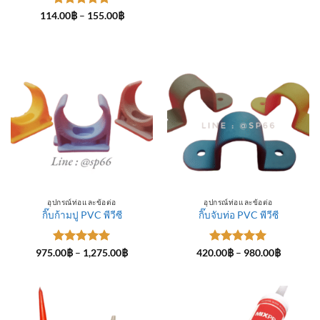
ให้คะแนน
Price
114.00
฿
–
155.00
฿
range:
5
ตั้งแต่ 1-
114.00฿
5 คะแนน
through
155.00฿
อุปกรณ์ท่อและข้อต่อ
อุปกรณ์ท่อและข้อต่อ
กิ๊บก้ามปู PVC พีวีซี
กิ๊บจับท่อ PVC พีวีซี
ให้คะแนน
Price
ให้คะแนน
Price
975.00
฿
–
1,275.00
฿
420.00
฿
–
980.00
฿
range:
range:
5
ตั้งแต่ 1-
5
ตั้งแต่ 1-
975.00฿
420.00฿
5 คะแนน
5 คะแนน
through
through
1,275.00฿
980.00฿