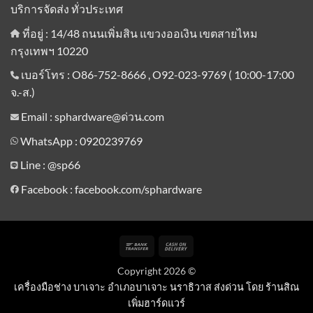
บริการจัดส่ง ทั่วประเทศ
ที่อยู่ : 14/48 ถนนเพิ่มสิน แขวงออเงิน เขตสายไหม
กรุงเทพฯ 10220
เบอร์โทร : O86-752-8666 , O92-023-9769 ( 10:00-17:00
จ.-ส.)
Email : sphardware@ด่วน.com
WhatsApp : 0920239769
Line :
@sp66
Facebook : facebook.com/sphardware
Bank
Cash
Transfer
On
Copyright 2026 ©
Delivery
เครื่องมือช่าง บาเจาะ อำเภอบาเจาะ นราธิวาส ส่งด่วน โดย ร้านสิณ
เพิ่มฮาร์ดแวร์