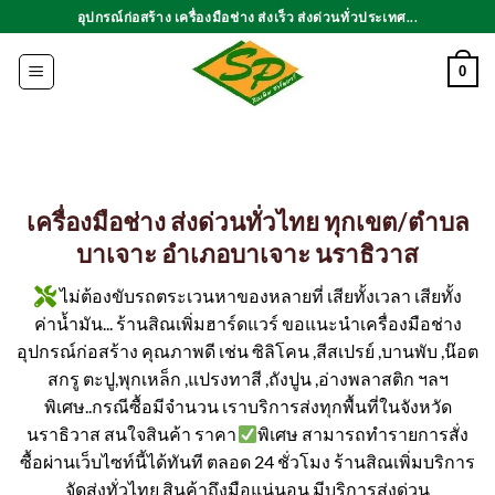
ข้าม
อุปกรณ์ก่อสร้าง เครื่องมือช่าง ส่งเร็ว ส่งด่วนทั่วประเทศ...
ไป
ยัง
0
เนื้อหา
เครื่องมือช่าง ส่งด่วนทั่วไทย ทุกเขต/ตำบล
บาเจาะ อำเภอบาเจาะ นราธิวาส
ไม่ต้องขับรถตระเวนหาของหลายที่ เสียทั้งเวลา เสียทั้ง
ค่าน้ำมัน... ร้านสิณเพิ่มฮาร์ดแวร์ ขอแนะนำเครื่องมือช่าง
อุปกรณ์ก่อสร้าง คุณภาพดี เช่น ซิลิโคน ,สีสเปรย์ ,บานพับ ,น๊อต
สกรู ตะปู,พุกเหล็ก ,แปรงทาสี ,ถังปูน ,อ่างพลาสติก ฯลฯ
พิเศษ..กรณีซื้อมีจำนวน เราบริการส่งทุกพื้นที่ในจังหวัด
นราธิวาส สนใจสินค้า ราคา
พิเศษ สามารถทำรายการสั่ง
ซื้อผ่านเว็บไซท์นี้ได้ทันที ตลอด 24 ชั่วโมง ร้านสิณเพิ่มบริการ
จัดส่งทั่วไทย สินค้าถึงมือแน่นอน มีบริการส่งด่วน