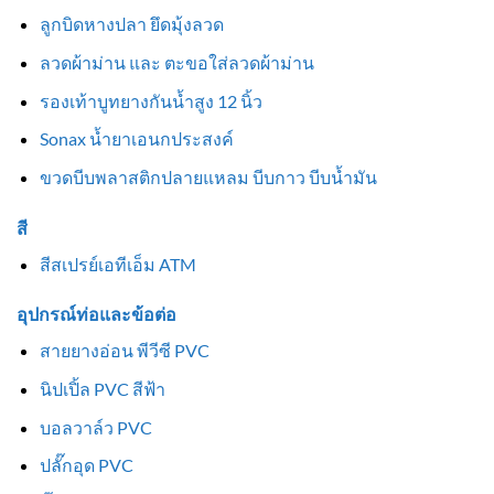
ลูกบิดหางปลา ยึดมุ้งลวด
ลวดผ้าม่าน และ ตะขอใส่ลวดผ้าม่าน
รองเท้าบูทยางกันน้ำสูง 12 นิ้ว
Sonax น้ำยาเอนกประสงค์
ขวดบีบพลาสติกปลายแหลม บีบกาว บีบน้ำมัน
สี
สีสเปรย์เอทีเอ็ม ATM
อุปกรณ์ท่อและข้อต่อ
สายยางอ่อน พีวีซี PVC
นิปเปิ้ล PVC สีฟ้า
บอลวาล์ว PVC
ปลั๊กอุด PVC