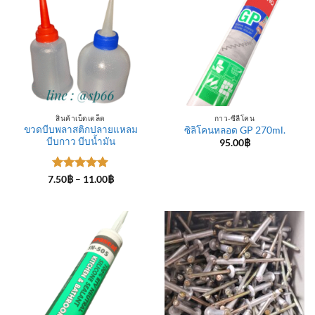
สินค้าเบ็ดเตล็ด
กาว-ซีลีโคน
ขวดบีบพลาสติกปลายแหลม
ซิลิโคนหลอด GP 270ml.
บีบกาว บีบน้ำมัน
95.00
฿
ให้คะแนน
Price
7.50
฿
–
11.00
฿
range:
5
ตั้งแต่ 1-
7.50฿
5 คะแนน
through
11.00฿