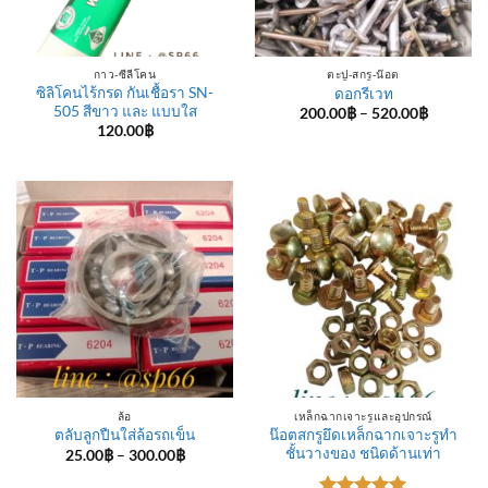
กาว-ซีลีโคน
ตะปู-สกรู-น๊อต
ซิลิโคนไร้กรด กันเชื้อรา SN-
ดอกรีเวท
505 สีขาว และ แบบใส
Price
200.00
฿
–
520.00
฿
range:
120.00
฿
200.00฿
through
520.00฿
ล้อ
เหล็กฉากเจาะรูและอุปกรณ์
น๊อตสกรูยึดเหล็กฉากเจาะรูทำ
ตลับลูกปืนใส่ล้อรถเข็น
ชั้นวางของ ชนิดด้านเท่า
Price
25.00
฿
–
300.00
฿
range:
25.00฿