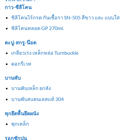
กาว-ซีลีโคน
ซิลิโคนไร้กรด กันเชื้อรา SN-505 สีขาว และ แบบใส
ซิลิโคนหลอด GP 270ml.
ตะปู-สกรู-น๊อต
เกลียวเร่ง เหล็กหล่อ Turnbuckle
ดอกรีเวท
บานพับ
บานพับเหล็ก ยกลัง
บานพับสแตนเลสแท้ 304
พุกยึดพื้นยึดผนัง
พุกเหล็ก
รอกชักปูน