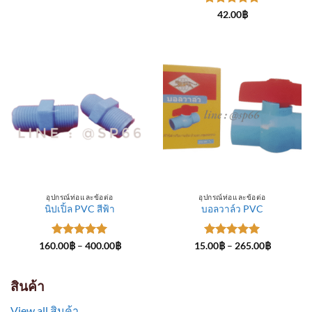
through
ให้คะแนน
300.00฿
42.00
฿
5
ตั้งแต่ 1-
5 คะแนน
อุปกรณ์ท่อและข้อต่อ
อุปกรณ์ท่อและข้อต่อ
นิปเปิ้ล PVC สีฟ้า
บอลวาล์ว PVC
ให้คะแนน
Price
ให้คะแนน
Price
160.00
฿
–
400.00
฿
15.00
฿
–
265.00
฿
range:
range:
5
ตั้งแต่ 1-
5
ตั้งแต่ 1-
160.00฿
15.00฿
5 คะแนน
5 คะแนน
through
through
400.00฿
265.00฿
สินค้า
View all สินค้า