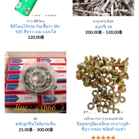
กาว-ซีลีโคน
ตะปู-สกรู-น๊อต
ซิลิโคนไร้กรด กันเชื้อรา SN-
ดอกรีเวท
505 สีขาว และ แบบใส
Price
200.00
฿
–
520.00
฿
range:
120.00
฿
200.00฿
through
520.00฿
ล้อ
เหล็กฉากเจาะรูและอุปกรณ์
น๊อตสกรูยึดเหล็กฉากเจาะรูทำ
ตลับลูกปืนใส่ล้อรถเข็น
ชั้นวางของ ชนิดด้านเท่า
Price
25.00
฿
–
300.00
฿
range:
25.00฿