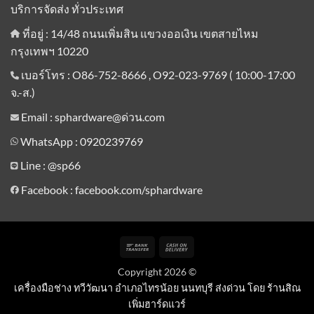
บริการจัดส่ง ทั่วประเทศ
ที่อยู่ : 14/48 ถนนเพิ่มสิน แขวงออเงิน เขตสายไหม
กรุงเทพฯ 10220
เบอร์โทร : O86-752-8666 , O92-023-9769 ( 10:00-17:00
จ.-ส.)
Email : sphardware@ด่วน.com
WhatsApp : 0920239769
Line :
@sp66
Facebook : facebook.com/sphardware
Bank
Cash
Transfer
On
Copyright 2026 ©
Delivery
เครื่องมือช่าง ทวีวัฒนา อำเภอไทรน้อย นนทบุรี ส่งด่วน โดย ร้านสิณ
เพิ่มฮาร์ดแวร์