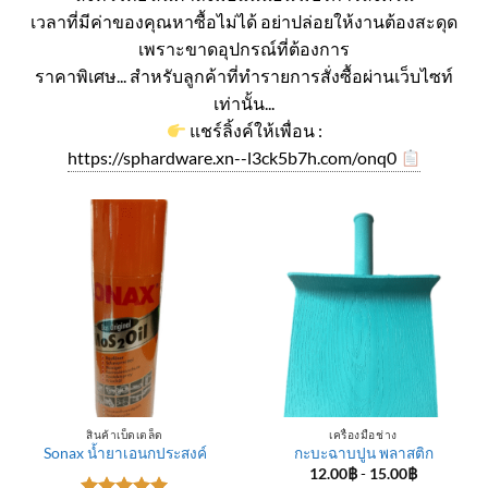
เวลาที่มีค่าของคุณหาซื้อไม่ได้ อย่าปล่อยให้งานต้องสะดุด
เพราะขาดอุปกรณ์ที่ต้องการ
ราคาพิเศษ... สำหรับลูกค้าที่ทำรายการสั่งซื้อผ่านเว็บไซท์
เท่านั้น...
แชร์ลิ้งค์ให้เพื่อน :
https://sphardware.xn--l3ck5b7h.com/onq0
สินค้าเบ็ดเตล็ด
เครื่องมือช่าง
Sonax น้ำยาเอนกประสงค์
กะบะฉาบปูน พลาสติก
12.00
฿
-
15.00
฿