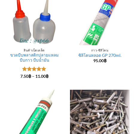
สินค้าเบ็ดเตล็ด
กาว-ซีลีโคน
ขวดบีบพลาสติกปลายแหลม
ซิลิโคนหลอด GP 270ml.
บีบกาว บีบน้ำมัน
95.00
฿
ให้คะแนน
Price
7.50
฿
–
11.00
฿
range:
5
ตั้งแต่ 1-
7.50฿
5 คะแนน
through
11.00฿