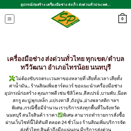
ข้าม
อุปกรณ์ก่อสร้าง เครื่องมือช่าง ส่งเร็ว ส่งด่วนทั่วประเทศ...
ไป
ยัง
0
เนื้อหา
เครื่องมือช่าง ส่งด่วนทั่วไทย ทุกเขต/ตำบล
ทวีวัฒนา อำเภอไทรน้อย นนทบุรี
ไม่ต้องขับรถตระเวนหาของหลายที่ เสียทั้งเวลา เสียทั้ง
ค่าน้ำมัน... ร้านสิณเพิ่มฮาร์ดแวร์ ขอแนะนำเครื่องมือช่าง
อุปกรณ์ก่อสร้าง คุณภาพดี เช่น ซิลิโคน ,สีสเปรย์ ,บานพับ ,น๊อต
สกรู ตะปู,พุกเหล็ก ,แปรงทาสี ,ถังปูน ,อ่างพลาสติก ฯลฯ
พิเศษ..กรณีซื้อมีจำนวน เราบริการส่งทุกพื้นที่ในจังหวัด
นนทบุรี สนใจสินค้า ราคา
พิเศษ สามารถทำรายการสั่งซื้อ
ผ่านเว็บไซท์นี้ได้ทันที ตลอด 24 ชั่วโมง ร้านสิณเพิ่มบริการจัด
ส่งทั่วไทย สินค้าถึงมือแน่นอน มีบริการส่งด่วน