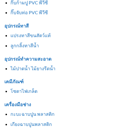
กิ๊บก้ามปู PVC พีวีซี
กิ๊บจับท่อ PVC พีวีซี
อุปกรณ์ทาสี
แปรงทาสีขนสัตว์แท้
ลูกกลิ้งทาสีน้ำ
อุปกรณ์ทำความสะอาด
ไม้ปาดน้ำ ไม้ยางรีดน้ำ
เคมีภัณฑ์
โซดาไฟเกล็ด
เครื่องมือช่าง
กะบะฉาบปูน พลาสติก
เกียงฉาบปูนพลาสติก