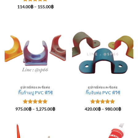
ให้คะแนน
Price
114.00
฿
–
155.00
฿
range:
5
ตั้งแต่ 1-
114.00฿
5 คะแนน
through
155.00฿
อุปกรณ์ท่อและข้อต่อ
อุปกรณ์ท่อและข้อต่อ
กิ๊บก้ามปู PVC พีวีซี
กิ๊บจับท่อ PVC พีวีซี
ให้คะแนน
Price
ให้คะแนน
Price
975.00
฿
–
1,275.00
฿
420.00
฿
–
980.00
฿
range:
range:
5
ตั้งแต่ 1-
5
ตั้งแต่ 1-
975.00฿
420.00฿
5 คะแนน
5 คะแนน
through
through
1,275.00฿
980.00฿