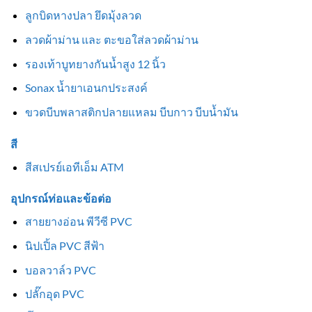
ลูกบิดหางปลา ยึดมุ้งลวด
ลวดผ้าม่าน และ ตะขอใส่ลวดผ้าม่าน
รองเท้าบูทยางกันน้ำสูง 12 นิ้ว
Sonax น้ำยาเอนกประสงค์
ขวดบีบพลาสติกปลายแหลม บีบกาว บีบน้ำมัน
สี
สีสเปรย์เอทีเอ็ม ATM
อุปกรณ์ท่อและข้อต่อ
สายยางอ่อน พีวีซี PVC
นิปเปิ้ล PVC สีฟ้า
บอลวาล์ว PVC
ปลั๊กอุด PVC