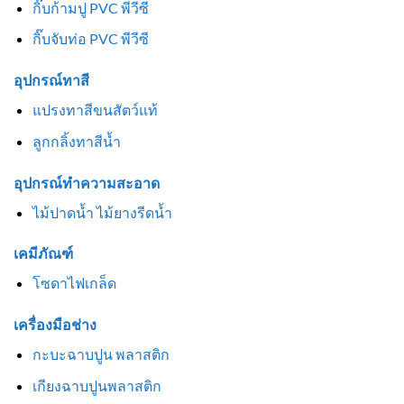
กิ๊บก้ามปู PVC พีวีซี
กิ๊บจับท่อ PVC พีวีซี
อุปกรณ์ทาสี
แปรงทาสีขนสัตว์แท้
ลูกกลิ้งทาสีน้ำ
อุปกรณ์ทำความสะอาด
ไม้ปาดน้ำ ไม้ยางรีดน้ำ
เคมีภัณฑ์
โซดาไฟเกล็ด
เครื่องมือช่าง
กะบะฉาบปูน พลาสติก
เกียงฉาบปูนพลาสติก