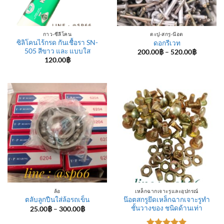
กาว-ซีลีโคน
ตะปู-สกรู-น๊อต
ซิลิโคนไร้กรด กันเชื้อรา SN-
ดอกรีเวท
505 สีขาว และ แบบใส
Price
200.00
฿
–
520.00
฿
range:
120.00
฿
200.00฿
through
520.00฿
ล้อ
เหล็กฉากเจาะรูและอุปกรณ์
น๊อตสกรูยึดเหล็กฉากเจาะรูทำ
ตลับลูกปืนใส่ล้อรถเข็น
ชั้นวางของ ชนิดด้านเท่า
Price
25.00
฿
–
300.00
฿
range:
25.00฿