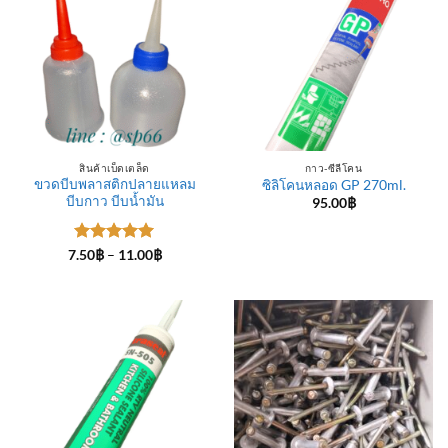
สินค้าเบ็ดเตล็ด
กาว-ซีลีโคน
ขวดบีบพลาสติกปลายแหลม
ซิลิโคนหลอด GP 270ml.
บีบกาว บีบน้ำมัน
95.00
฿
ให้คะแนน
Price
7.50
฿
–
11.00
฿
range:
5
ตั้งแต่ 1-
7.50฿
5 คะแนน
through
11.00฿