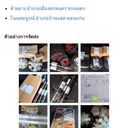
ห้วยยาง อำเภอเมืองสกลนคร สกลนคร
โนนสมบูรณ์ อำเภอบ้านแฮด ขอนแก่น
ตัวอย่างการจัดส่ง