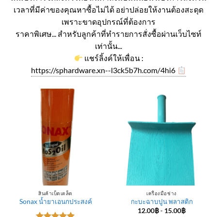
เวลาที่มีค่าของคุณหาซื้อไม่ได้ อย่าปล่อยให้งานต้องสะดุด
เพราะขาดอุปกรณ์ที่ต้องการ
ราคาพิเศษ... สำหรับลูกค้าที่ทำรายการสั่งซื้อผ่านเว็บไซท์
เท่านั้น...
แชร์ลิ้งค์ให้เพื่อน :
https://sphardware.xn--l3ck5b7h.com/4hi6
สินค้าเบ็ดเตล็ด
เครื่องมือช่าง
Sonax น้ำยาเอนกประสงค์
กะบะฉาบปูน พลาสติก
12.00
฿
-
15.00
฿