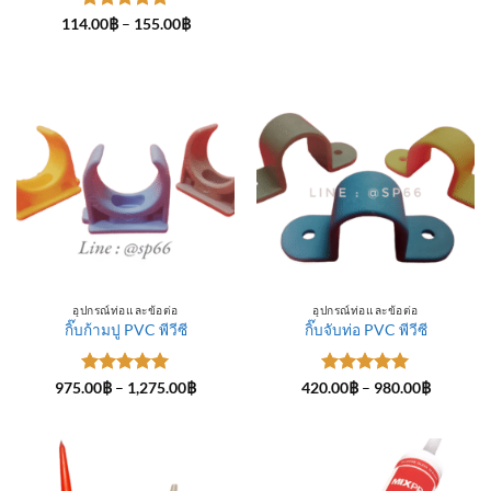
ให้คะแนน
Price
114.00
฿
–
155.00
฿
range:
5
ตั้งแต่ 1-
114.00฿
5 คะแนน
through
155.00฿
อุปกรณ์ท่อและข้อต่อ
อุปกรณ์ท่อและข้อต่อ
กิ๊บก้ามปู PVC พีวีซี
กิ๊บจับท่อ PVC พีวีซี
ให้คะแนน
Price
ให้คะแนน
Price
975.00
฿
–
1,275.00
฿
420.00
฿
–
980.00
฿
range:
range:
5
ตั้งแต่ 1-
5
ตั้งแต่ 1-
975.00฿
420.00฿
5 คะแนน
5 คะแนน
through
through
1,275.00฿
980.00฿