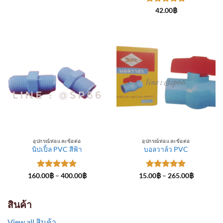
through
ให้คะแนน
300.00฿
42.00
฿
5
ตั้งแต่ 1-
5 คะแนน
อุปกรณ์ท่อและข้อต่อ
อุปกรณ์ท่อและข้อต่อ
นิปเปิ้ล PVC สีฟ้า
บอลวาล์ว PVC
ให้คะแนน
Price
ให้คะแนน
Price
160.00
฿
–
400.00
฿
15.00
฿
–
265.00
฿
range:
range:
5
ตั้งแต่ 1-
5
ตั้งแต่ 1-
160.00฿
15.00฿
5 คะแนน
5 คะแนน
through
through
400.00฿
265.00฿
สินค้า
View all สินค้า