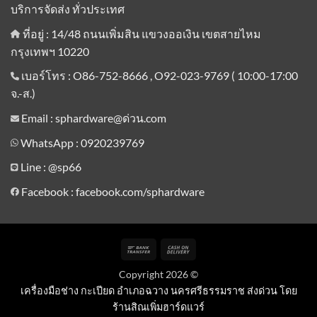
บริการจัดส่ง ทั่วประเทศ
ที่อยู่ : 14/48 ถนนเพิ่มสิน แขวงออเงิน เขตสายไหม
กรุงเทพฯ 10220
เบอร์โทร : O86-752-8666 , O92-023-9769 ( 10:00-17:00
จ.-ส.)
Email : sphardware@ด่วน.com
WhatsApp : 0920239769
Line :
@sp66
Facebook : facebook.com/sphardware
Bank
Cash
Transfer
On
Copyright 2026 ©
Delivery
เครื่องมือช่าง กะเปียด อำเภอฉวาง นครศรีธรรมราช ส่งด่วน โดย
ร้านสิณเพิ่มฮาร์ดแวร์