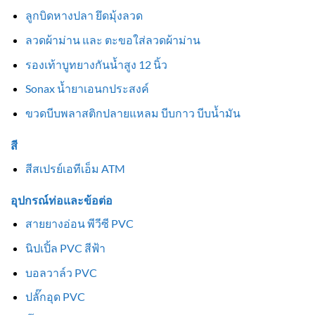
ลูกบิดหางปลา ยึดมุ้งลวด
ลวดผ้าม่าน และ ตะขอใส่ลวดผ้าม่าน
รองเท้าบูทยางกันน้ำสูง 12 นิ้ว
Sonax น้ำยาเอนกประสงค์
ขวดบีบพลาสติกปลายแหลม บีบกาว บีบน้ำมัน
สี
สีสเปรย์เอทีเอ็ม ATM
อุปกรณ์ท่อและข้อต่อ
สายยางอ่อน พีวีซี PVC
นิปเปิ้ล PVC สีฟ้า
บอลวาล์ว PVC
ปลั๊กอุด PVC