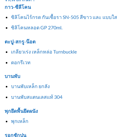
กาว-ซีลีโคน
ซิลิโคนไร้กรด กันเชื้อรา SN-505 สีขาว และ แบบใส
ซิลิโคนหลอด GP 270ml.
ตะปู-สกรู-น๊อต
เกลียวเร่ง เหล็กหล่อ Turnbuckle
ดอกรีเวท
บานพับ
บานพับเหล็ก ยกลัง
บานพับสแตนเลสแท้ 304
พุกยึดพื้นยึดผนัง
พุกเหล็ก
รอกชักปูน