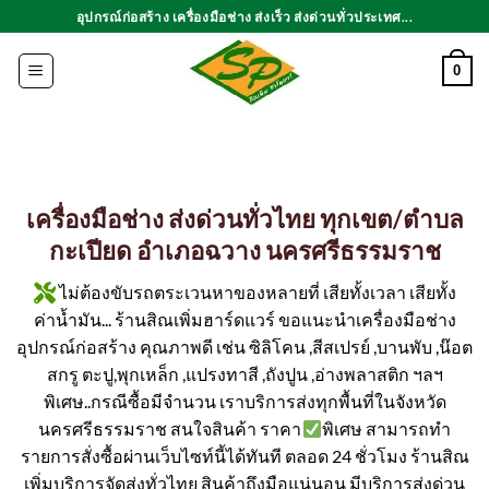
ข้าม
อุปกรณ์ก่อสร้าง เครื่องมือช่าง ส่งเร็ว ส่งด่วนทั่วประเทศ...
ไป
ยัง
0
เนื้อหา
เครื่องมือช่าง ส่งด่วนทั่วไทย ทุกเขต/ตำบล
กะเปียด อำเภอฉวาง นครศรีธรรมราช
ไม่ต้องขับรถตระเวนหาของหลายที่ เสียทั้งเวลา เสียทั้ง
ค่าน้ำมัน... ร้านสิณเพิ่มฮาร์ดแวร์ ขอแนะนำเครื่องมือช่าง
อุปกรณ์ก่อสร้าง คุณภาพดี เช่น ซิลิโคน ,สีสเปรย์ ,บานพับ ,น๊อต
สกรู ตะปู,พุกเหล็ก ,แปรงทาสี ,ถังปูน ,อ่างพลาสติก ฯลฯ
พิเศษ..กรณีซื้อมีจำนวน เราบริการส่งทุกพื้นที่ในจังหวัด
นครศรีธรรมราช สนใจสินค้า ราคา
พิเศษ สามารถทำ
รายการสั่งซื้อผ่านเว็บไซท์นี้ได้ทันที ตลอด 24 ชั่วโมง ร้านสิณ
เพิ่มบริการจัดส่งทั่วไทย สินค้าถึงมือแน่นอน มีบริการส่งด่วน