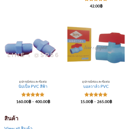
through
ให้คะแนน
300.00฿
42.00
฿
5
ตั้งแต่ 1-
5 คะแนน
อุปกรณ์ท่อและข้อต่อ
อุปกรณ์ท่อและข้อต่อ
นิปเปิ้ล PVC สีฟ้า
บอลวาล์ว PVC
ให้คะแนน
Price
ให้คะแนน
Price
160.00
฿
–
400.00
฿
15.00
฿
–
265.00
฿
range:
range:
5
ตั้งแต่ 1-
5
ตั้งแต่ 1-
160.00฿
15.00฿
5 คะแนน
5 คะแนน
through
through
400.00฿
265.00฿
สินค้า
View all สินค้า