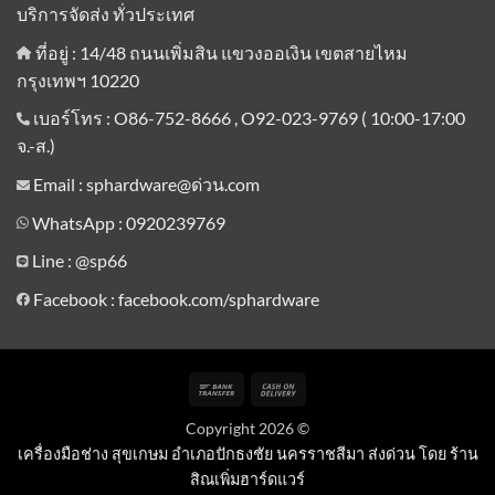
บริการจัดส่ง ทั่วประเทศ
ที่อยู่ : 14/48 ถนนเพิ่มสิน แขวงออเงิน เขตสายไหม
กรุงเทพฯ 10220
เบอร์โทร : O86-752-8666 , O92-023-9769 ( 10:00-17:00
จ.-ส.)
Email : sphardware@ด่วน.com
WhatsApp : 0920239769
Line :
@sp66
Facebook : facebook.com/sphardware
Bank
Cash
Transfer
On
Copyright 2026 ©
Delivery
เครื่องมือช่าง สุขเกษม อำเภอปักธงชัย นครราชสีมา ส่งด่วน โดย ร้าน
สิณเพิ่มฮาร์ดแวร์