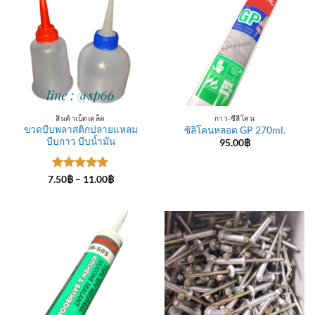
สินค้าเบ็ดเตล็ด
กาว-ซีลีโคน
ขวดบีบพลาสติกปลายแหลม
ซิลิโคนหลอด GP 270ml.
บีบกาว บีบน้ำมัน
95.00
฿
ให้คะแนน
Price
7.50
฿
–
11.00
฿
range:
5
ตั้งแต่ 1-
7.50฿
5 คะแนน
through
11.00฿