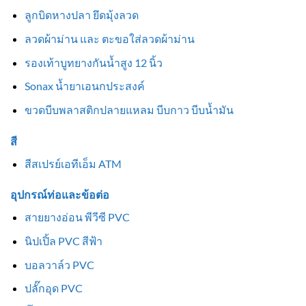
ลูกบิดหางปลา ยึดมุ้งลวด
ลวดผ้าม่าน และ ตะขอใส่ลวดผ้าม่าน
รองเท้าบูทยางกันน้ำสูง 12 นิ้ว
Sonax น้ำยาเอนกประสงค์
ขวดบีบพลาสติกปลายแหลม บีบกาว บีบน้ำมัน
สี
สีสเปรย์เอทีเอ็ม ATM
อุปกรณ์ท่อและข้อต่อ
สายยางอ่อน พีวีซี PVC
นิปเปิ้ล PVC สีฟ้า
บอลวาล์ว PVC
ปลั๊กอุด PVC