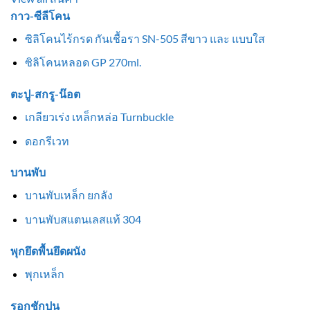
กาว-ซีลีโคน
ซิลิโคนไร้กรด กันเชื้อรา SN-505 สีขาว และ แบบใส
ซิลิโคนหลอด GP 270ml.
ตะปู-สกรู-น๊อต
เกลียวเร่ง เหล็กหล่อ Turnbuckle
ดอกรีเวท
บานพับ
บานพับเหล็ก ยกลัง
บานพับสแตนเลสแท้ 304
พุกยึดพื้นยึดผนัง
พุกเหล็ก
รอกชักปูน