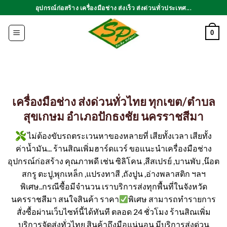
ข้าม
อุปกรณ์ก่อสร้าง เครื่องมือช่าง ส่งเร็ว ส่งด่วนทั่วประเทศ...
ไป
ยัง
0
เนื้อหา
เครื่องมือช่าง ส่งด่วนทั่วไทย ทุกเขต/ตำบล
สุขเกษม อำเภอปักธงชัย นครราชสีมา
ไม่ต้องขับรถตระเวนหาของหลายที่ เสียทั้งเวลา เสียทั้ง
ค่าน้ำมัน... ร้านสิณเพิ่มฮาร์ดแวร์ ขอแนะนำเครื่องมือช่าง
อุปกรณ์ก่อสร้าง คุณภาพดี เช่น ซิลิโคน ,สีสเปรย์ ,บานพับ ,น๊อต
สกรู ตะปู,พุกเหล็ก ,แปรงทาสี ,ถังปูน ,อ่างพลาสติก ฯลฯ
พิเศษ..กรณีซื้อมีจำนวน เราบริการส่งทุกพื้นที่ในจังหวัด
นครราชสีมา สนใจสินค้า ราคา
พิเศษ สามารถทำรายการ
สั่งซื้อผ่านเว็บไซท์นี้ได้ทันที ตลอด 24 ชั่วโมง ร้านสิณเพิ่ม
บริการจัดส่งทั่วไทย สินค้าถึงมือแน่นอน มีบริการส่งด่วน