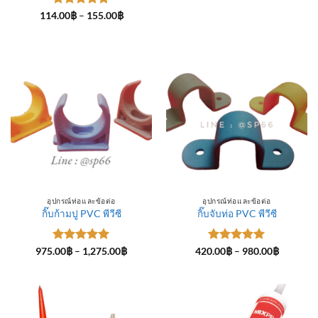
ให้คะแนน
Price
114.00
฿
–
155.00
฿
range:
5
ตั้งแต่ 1-
114.00฿
5 คะแนน
through
155.00฿
อุปกรณ์ท่อและข้อต่อ
อุปกรณ์ท่อและข้อต่อ
กิ๊บก้ามปู PVC พีวีซี
กิ๊บจับท่อ PVC พีวีซี
ให้คะแนน
Price
ให้คะแนน
Price
975.00
฿
–
1,275.00
฿
420.00
฿
–
980.00
฿
range:
range:
5
ตั้งแต่ 1-
5
ตั้งแต่ 1-
975.00฿
420.00฿
5 คะแนน
5 คะแนน
through
through
1,275.00฿
980.00฿