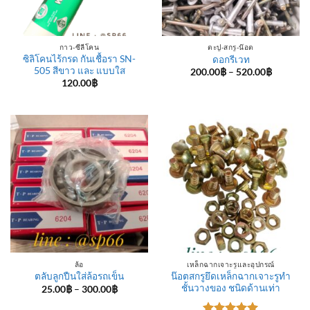
กาว-ซีลีโคน
ตะปู-สกรู-น๊อต
ซิลิโคนไร้กรด กันเชื้อรา SN-
ดอกรีเวท
505 สีขาว และ แบบใส
Price
200.00
฿
–
520.00
฿
range:
120.00
฿
200.00฿
through
520.00฿
ล้อ
เหล็กฉากเจาะรูและอุปกรณ์
น๊อตสกรูยึดเหล็กฉากเจาะรูทำ
ตลับลูกปืนใส่ล้อรถเข็น
ชั้นวางของ ชนิดด้านเท่า
Price
25.00
฿
–
300.00
฿
range:
25.00฿