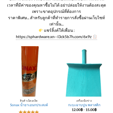
เวลาที่มีค่าของคุณหาซื้อไม่ได้ อย่าปล่อยให้งานต้องสะดุด
เพราะขาดอุปกรณ์ที่ต้องการ
ราคาพิเศษ... สำหรับลูกค้าที่ทำรายการสั่งซื้อผ่านเว็บไซท์
เท่านั้น...
แชร์ลิ้งค์ให้เพื่อน :
https://sphardware.xn--l3ck5b7h.com/6x9z
สินค้าเบ็ดเตล็ด
เครื่องมือช่าง
Sonax น้ำยาเอนกประสงค์
กะบะฉาบปูน พลาสติก
12.00
฿
-
15.00
฿