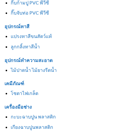
กิ๊บก้ามปู PVC พีวีซี
กิ๊บจับท่อ PVC พีวีซี
อุปกรณ์ทาสี
แปรงทาสีขนสัตว์แท้
ลูกกลิ้งทาสีน้ำ
อุปกรณ์ทำความสะอาด
ไม้ปาดน้ำ ไม้ยางรีดน้ำ
เคมีภัณฑ์
โซดาไฟเกล็ด
เครื่องมือช่าง
กะบะฉาบปูน พลาสติก
เกียงฉาบปูนพลาสติก