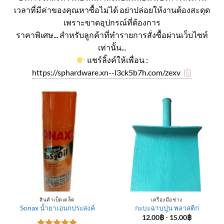
เวลาที่มีค่าของคุณหาซื้อไม่ได้ อย่าปล่อยให้งานต้องสะดุด
เพราะขาดอุปกรณ์ที่ต้องการ
ราคาพิเศษ... สำหรับลูกค้าที่ทำรายการสั่งซื้อผ่านเว็บไซท์
เท่านั้น...
แชร์ลิ้งค์ให้เพื่อน :
https://sphardware.xn--l3ck5b7h.com/zexv
สินค้าเบ็ดเตล็ด
เครื่องมือช่าง
Sonax น้ำยาเอนกประสงค์
กะบะฉาบปูน พลาสติก
12.00
฿
-
15.00
฿