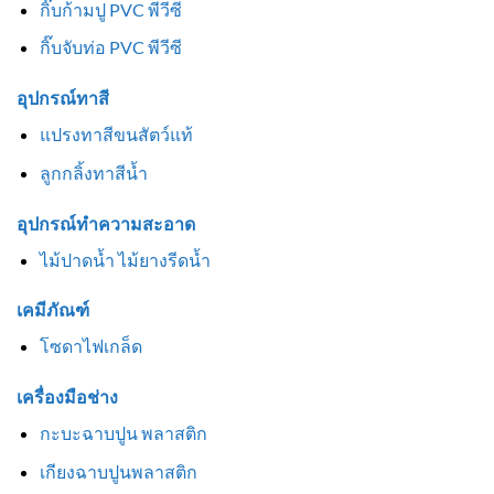
กิ๊บก้ามปู PVC พีวีซี
กิ๊บจับท่อ PVC พีวีซี
อุปกรณ์ทาสี
แปรงทาสีขนสัตว์แท้
ลูกกลิ้งทาสีน้ำ
อุปกรณ์ทำความสะอาด
ไม้ปาดน้ำ ไม้ยางรีดน้ำ
เคมีภัณฑ์
โซดาไฟเกล็ด
เครื่องมือช่าง
กะบะฉาบปูน พลาสติก
เกียงฉาบปูนพลาสติก