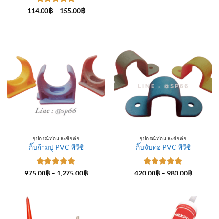
ให้คะแนน
Price
114.00
฿
–
155.00
฿
range:
5
ตั้งแต่ 1-
114.00฿
5 คะแนน
through
155.00฿
อุปกรณ์ท่อและข้อต่อ
อุปกรณ์ท่อและข้อต่อ
กิ๊บก้ามปู PVC พีวีซี
กิ๊บจับท่อ PVC พีวีซี
ให้คะแนน
Price
ให้คะแนน
Price
975.00
฿
–
1,275.00
฿
420.00
฿
–
980.00
฿
range:
range:
5
ตั้งแต่ 1-
5
ตั้งแต่ 1-
975.00฿
420.00฿
5 คะแนน
5 คะแนน
through
through
1,275.00฿
980.00฿