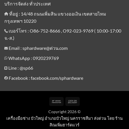
บริการจัดส่ง ทั่วประเทศ
ที่อยู่ : 14/48 ถนนเพิ่มสิน แขวงออเงิน เขตสายไหม
กรุงเทพฯ 10220
เบอร์โทร : O86-752-8666 , O92-023-9769 ( 10:00-17:00
จ.-ส.)
Email : sphardware@ด่วน.com
WhatsApp : 0920239769
Line :
@sp66
Facebook : facebook.com/sphardware
Bank
Cash
Transfer
On
Copyright 2026 ©
Delivery
เครื่องมือช่าง บัวใหญ่ อำเภอบัวใหญ่ นครราชสีมา ส่งด่วน โดย ร้าน
สิณเพิ่มฮาร์ดแวร์