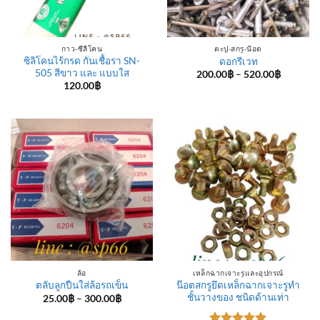
กาว-ซีลีโคน
ตะปู-สกรู-น๊อต
ซิลิโคนไร้กรด กันเชื้อรา SN-
ดอกรีเวท
505 สีขาว และ แบบใส
Price
200.00
฿
–
520.00
฿
range:
120.00
฿
200.00฿
through
520.00฿
ล้อ
เหล็กฉากเจาะรูและอุปกรณ์
น๊อตสกรูยึดเหล็กฉากเจาะรูทำ
ตลับลูกปืนใส่ล้อรถเข็น
ชั้นวางของ ชนิดด้านเท่า
Price
25.00
฿
–
300.00
฿
range:
25.00฿