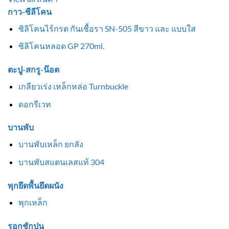
กาว-ซีลีโคน
ซิลิโคนไร้กรด กันเชื้อรา SN-505 สีขาว และ แบบใส
ซิลิโคนหลอด GP 270ml.
ตะปู-สกรู-น๊อต
เกลียวเร่ง เหล็กหล่อ Turnbuckle
ดอกรีเวท
บานพับ
บานพับเหล็ก ยกลัง
บานพับสแตนเลสแท้ 304
พุกยึดพื้นยึดผนัง
พุกเหล็ก
รอกชักปูน