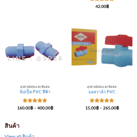
through
ให้คะแนน
300.00฿
42.00
฿
5
ตั้งแต่ 1-
5 คะแนน
อุปกรณ์ท่อและข้อต่อ
อุปกรณ์ท่อและข้อต่อ
นิปเปิ้ล PVC สีฟ้า
บอลวาล์ว PVC
ให้คะแนน
Price
ให้คะแนน
Price
160.00
฿
–
400.00
฿
15.00
฿
–
265.00
฿
range:
range:
5
ตั้งแต่ 1-
5
ตั้งแต่ 1-
160.00฿
15.00฿
5 คะแนน
5 คะแนน
through
through
400.00฿
265.00฿
สินค้า
View all สินค้า