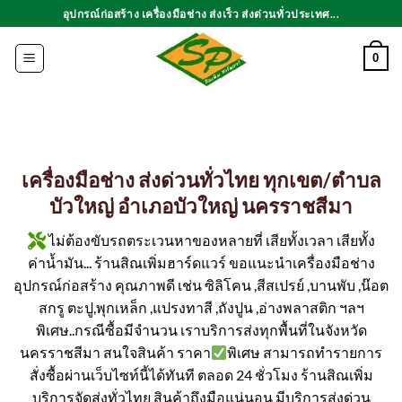
ข้าม
อุปกรณ์ก่อสร้าง เครื่องมือช่าง ส่งเร็ว ส่งด่วนทั่วประเทศ...
ไป
ยัง
0
เนื้อหา
เครื่องมือช่าง ส่งด่วนทั่วไทย ทุกเขต/ตำบล
บัวใหญ่ อำเภอบัวใหญ่ นครราชสีมา
ไม่ต้องขับรถตระเวนหาของหลายที่ เสียทั้งเวลา เสียทั้ง
ค่าน้ำมัน... ร้านสิณเพิ่มฮาร์ดแวร์ ขอแนะนำเครื่องมือช่าง
อุปกรณ์ก่อสร้าง คุณภาพดี เช่น ซิลิโคน ,สีสเปรย์ ,บานพับ ,น๊อต
สกรู ตะปู,พุกเหล็ก ,แปรงทาสี ,ถังปูน ,อ่างพลาสติก ฯลฯ
พิเศษ..กรณีซื้อมีจำนวน เราบริการส่งทุกพื้นที่ในจังหวัด
นครราชสีมา สนใจสินค้า ราคา
พิเศษ สามารถทำรายการ
สั่งซื้อผ่านเว็บไซท์นี้ได้ทันที ตลอด 24 ชั่วโมง ร้านสิณเพิ่ม
บริการจัดส่งทั่วไทย สินค้าถึงมือแน่นอน มีบริการส่งด่วน