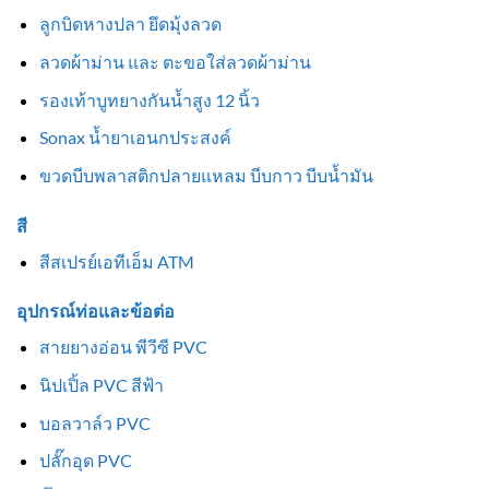
ลูกบิดหางปลา ยึดมุ้งลวด
ลวดผ้าม่าน และ ตะขอใส่ลวดผ้าม่าน
รองเท้าบูทยางกันน้ำสูง 12 นิ้ว
Sonax น้ำยาเอนกประสงค์
ขวดบีบพลาสติกปลายแหลม บีบกาว บีบน้ำมัน
สี
สีสเปรย์เอทีเอ็ม ATM
อุปกรณ์ท่อและข้อต่อ
สายยางอ่อน พีวีซี PVC
นิปเปิ้ล PVC สีฟ้า
บอลวาล์ว PVC
ปลั๊กอุด PVC