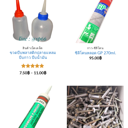
สินค้าเบ็ดเตล็ด
กาว-ซีลีโคน
ขวดบีบพลาสติกปลายแหลม
ซิลิโคนหลอด GP 270ml.
บีบกาว บีบน้ำมัน
95.00
฿
ให้คะแนน
Price
7.50
฿
–
11.00
฿
range:
5
ตั้งแต่ 1-
7.50฿
5 คะแนน
through
11.00฿