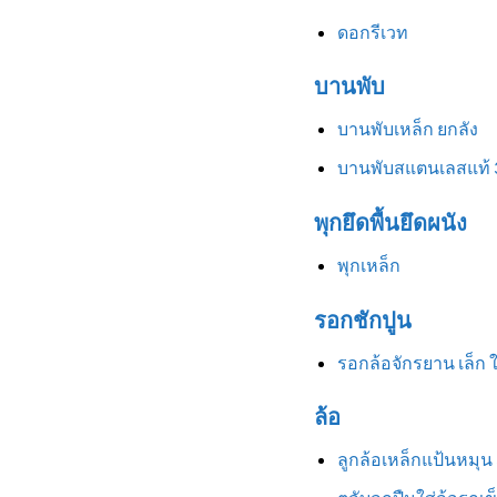
ดอกรีเวท
บานพับ
บานพับเหล็ก ยกลัง
บานพับสแตนเลสแท้ 
พุกยึดพื้นยึดผนัง
พุกเหล็ก
รอกชักปูน
รอกล้อจักรยาน เล็ก 
ล้อ
ลูกล้อเหล็กแป้นหมุน 3