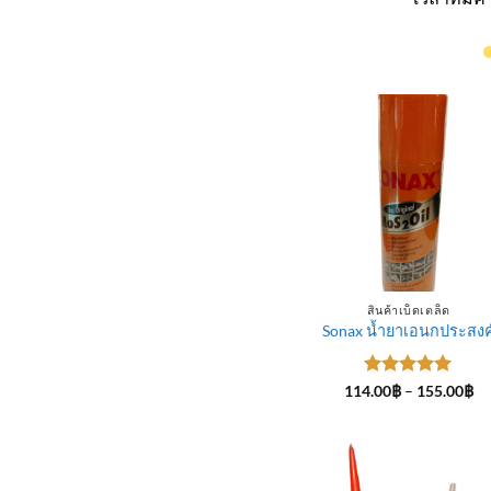
สินค้าเบ็ดเตล็ด
Sonax น้ำยาเอนกประสงค
ให้คะแนน
Pr
114.00
฿
–
155.00
฿
ra
5
ตั้งแต่ 1-
11
5 คะแนน
th
15