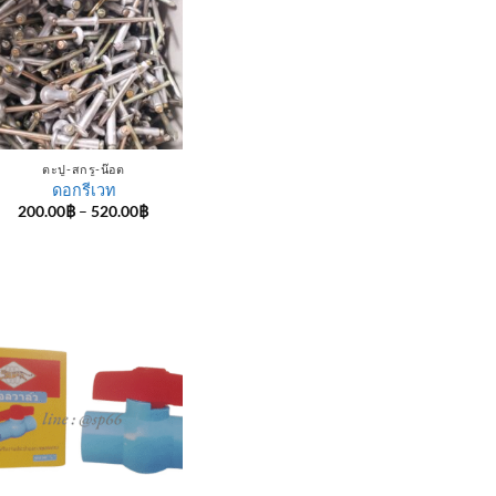
ตะปู-สกรู-น๊อต
ดอกรีเวท
Price
200.00
฿
–
520.00
฿
range:
200.00฿
through
520.00฿