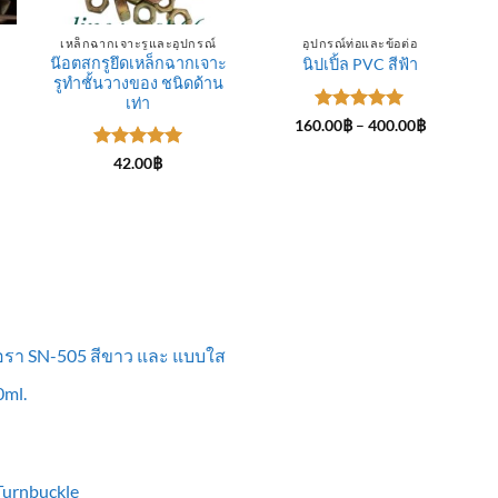
เหล็กฉากเจาะรูและอุปกรณ์
อุปกรณ์ท่อและข้อต่อ
น๊อตสกรูยึดเหล็กฉากเจาะ
นิปเปิ้ล PVC สีฟ้า
รูทำชั้นวางของ ชนิดด้าน
ce
ge:
เท่า
.00฿
ให้คะแนน
Price
160.00
฿
–
400.00
฿
rough
range:
5
ตั้งแต่ 1-
0.00฿
160.00฿
5 คะแนน
ให้คะแนน
42.00
฿
through
5
ตั้งแต่ 1-
400.00฿
5 คะแนน
ื้อรา SN-505 สีขาว และ แบบใส
ml.
 Turnbuckle