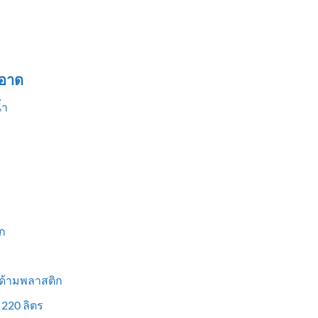
อาด
้ำ
ก
 ด้ามพลาสติก
 220 ลิตร