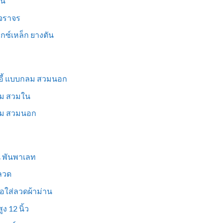
็น
นจราจร
ม็กซ์เหล็ก ยางตัน
าอี้ แบบกลม สวมนอก
่ยม สวมใน
ี่ยม สวมนอก
ูน พันพาเลท
งลวด
อใส่ลวดผ้าม่าน
ง 12 นิ้ว