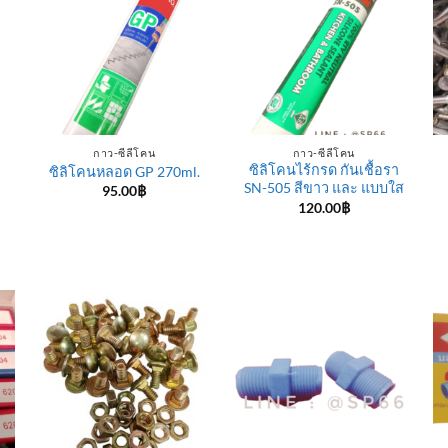
กาว-ซีลีโคน
กาว-ซีลีโคน
ซิลิโคนไร้กรด กันเชื้อรา
ซิลิโคนหลอด GP 270ml.
SN-505 สีขาว และ แบบใส
95.00
฿
120.00
฿
e
e:
฿
ugh
0฿