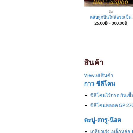
ล้อ
ตลับลูกปืนใส่ล้อรถเข็น
Pri
25.00
฿
–
300.00
฿
ran
25
th
30
สินค้า
View all สินค้า
กาว-ซีลีโคน
ซิลิโคนไร้กรด กันเช
ซิลิโคนหลอด GP 270
ตะปู-สกรู-น๊อต
เกลียวเร่ง เหล็กหล่อ