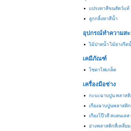
แปรงทาสีขนสัตว์แท้
ลูกกลิ้งทาสีน้ำ
อุปกรณ์ทำความสะ
ไม้ปาดน้ำ ไม้ยางรีดน
เคมีภัณฑ์
โซดาไฟเกล็ด
เครื่องมือช่าง
กะบะฉาบปูน พลาสติ
เกียงฉาบปูนพลาสติก
เกียงโป๊วสี สแตนเลส
อ่างพลาสติกสี่เหลี่ยม