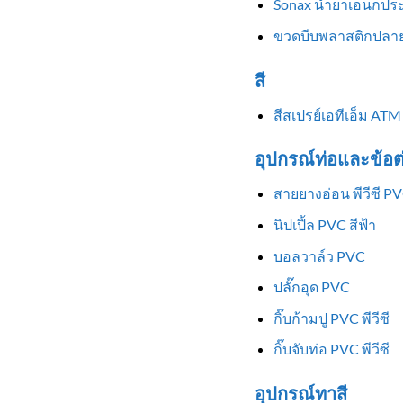
Sonax น้ำยาเอนกประ
ขวดบีบพลาสติกปลาย
สี
สีสเปรย์เอทีเอ็ม ATM
อุปกรณ์ท่อและข้อต
สายยางอ่อน พีวีซี P
นิปเปิ้ล PVC สีฟ้า
บอลวาล์ว PVC
ปลั๊กอุด PVC
กิ๊บก้ามปู PVC พีวีซี
กิ๊บจับท่อ PVC พีวีซี
อุปกรณ์ทาสี