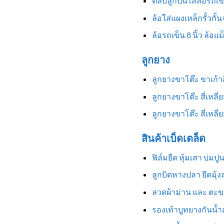
ตลับลูกปืนใส่ล้อรถเข
ล้อใส่แผงเหล็กรั้วกั้
ล้อรถเข็น 8 นิ้ว ล้อแ
ลูกยาง
ลูกยางขาโต๊ะ ขาเก้
ลูกยางขาโต๊ะ สี่เหลี
ลูกยางขาโต๊ะ สี่เหล
สินค้าเบ็ดเตล็ด
ฟิล์มยืด หุ้มเสา บ่มป
ลูกบิดหางปลา ยึดมุ้
ลวดผ้าม่าน และ ตะข
รองเท้าบูทยางกันน้ำสู