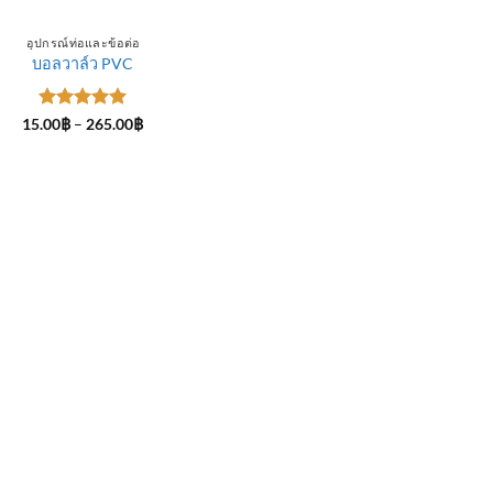
อุปกรณ์ท่อและข้อต่อ
บอลวาล์ว PVC
ให้คะแนน
Price
15.00
฿
–
265.00
฿
range:
5
ตั้งแต่ 1-
15.00฿
5 คะแนน
through
265.00฿