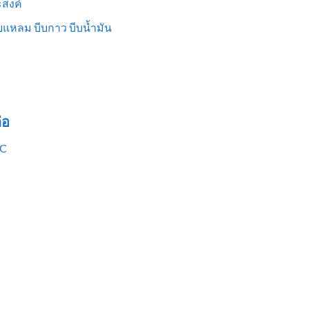
สงค์
แหลม บีบกาว บีบน้ำมัน
่อ
VC