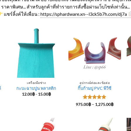
ราคาพิเศษ... สำหรับลูกค้าที่ทำรายการสั่งซื้อผ่านเว็บไซท์เท่านั้น...
แชร์ลิ้งค์ให้เพื่อน :
https://sphardware.xn--l3ck5b7h.com/dj7a
เครื่องมือช่าง
อุปกรณ์ท่อและข้อต่อ
์
กะบะฉาบปูน พลาสติก
กิ๊บก้ามปู PVC พีวีซี
12.00
฿
-
15.00
฿
ice
ให้คะแนน
Price
975.00
฿
–
1,275.00
฿
nge:
range:
5
ตั้งแต่ 1-
4.00฿
975.00฿
5 คะแนน
rough
through
5.00฿
1,275.00