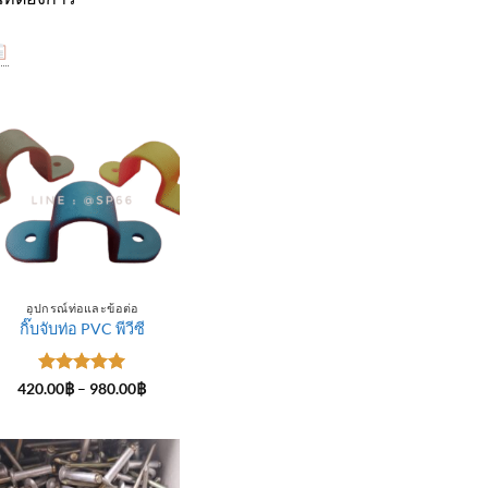
อุปกรณ์ท่อและข้อต่อ
กิ๊บจับท่อ PVC พีวีซี
ให้คะแนน
Price
420.00
฿
–
980.00
฿
range:
5
ตั้งแต่ 1-
420.00฿
5 คะแนน
through
฿
980.00฿