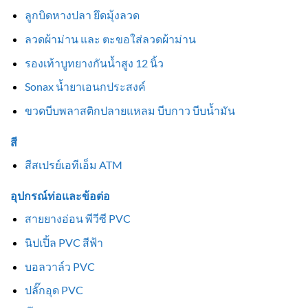
ลูกบิดหางปลา ยึดมุ้งลวด
ลวดผ้าม่าน และ ตะขอใส่ลวดผ้าม่าน
รองเท้าบูทยางกันน้ำสูง 12 นิ้ว
Sonax น้ำยาเอนกประสงค์
ขวดบีบพลาสติกปลายแหลม บีบกาว บีบน้ำมัน
สี
สีสเปรย์เอทีเอ็ม ATM
อุปกรณ์ท่อและข้อต่อ
สายยางอ่อน พีวีซี PVC
นิปเปิ้ล PVC สีฟ้า
บอลวาล์ว PVC
ปลั๊กอุด PVC