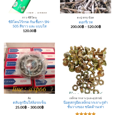
กาว-ซีลีโคน
ตะปู-สกรู-น๊อต
ซิลิโคนไร้กรด กันเชื้อรา SN-
ดอกรีเวท
505 สีขาว และ แบบใส
Price
200.00
฿
–
520.00
฿
range:
120.00
฿
200.00฿
through
520.00฿
ล้อ
เหล็กฉากเจาะรูและอุปกรณ์
น๊อตสกรูยึดเหล็กฉากเจาะรูทำ
ตลับลูกปืนใส่ล้อรถเข็น
ชั้นวางของ ชนิดด้านเท่า
Price
25.00
฿
–
300.00
฿
range:
25.00฿