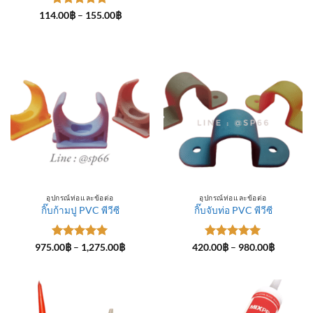
ให้คะแนน
Price
114.00
฿
–
155.00
฿
range:
5
ตั้งแต่ 1-
114.00฿
5 คะแนน
through
155.00฿
อุปกรณ์ท่อและข้อต่อ
อุปกรณ์ท่อและข้อต่อ
กิ๊บก้ามปู PVC พีวีซี
กิ๊บจับท่อ PVC พีวีซี
ให้คะแนน
Price
ให้คะแนน
Price
975.00
฿
–
1,275.00
฿
420.00
฿
–
980.00
฿
range:
range:
5
ตั้งแต่ 1-
5
ตั้งแต่ 1-
975.00฿
420.00฿
5 คะแนน
5 คะแนน
through
through
1,275.00฿
980.00฿