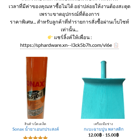
เวลาที่มีค่าของคุณหาซื้อไม่ได้ อย่าปล่อยให้งานต้องสะดุด
เพราะขาดอุปกรณ์ที่ต้องการ
ราคาพิเศษ... สำหรับลูกค้าที่ทำรายการสั่งซื้อผ่านเว็บไซท์
เท่านั้น...
แชร์ลิ้งค์ให้เพื่อน :
https://sphardware.xn--l3ck5b7h.com/vl6e
สินค้าเบ็ดเตล็ด
เครื่องมือช่าง
Sonax น้ำยาเอนกประสงค์
กะบะฉาบปูน พลาสติก
12.00
฿
-
15.00
฿