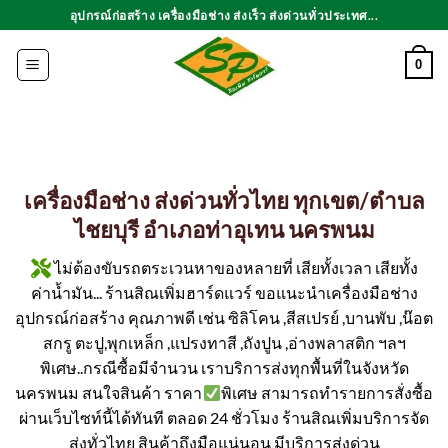
ข้าม
อุปกรณ์ก่อสร้าง เครื่องมือช่าง ส่งเร็ว ส่งด่วนทั่วประเทศ...
ไป
ยัง
0
เนื้อหา
เครื่องมือช่าง ส่งด่วนทั่วไทย ทุกเขต/ตำบล
ไชยบุรี อำเภอท่าอุเทน นครพนม
ไม่ต้องขับรถตระเวนหาของหลายที่ เสียทั้งเวลา เสียทั้ง
ค่าน้ำมัน... ร้านสิณเพิ่มฮาร์ดแวร์ ขอแนะนำเครื่องมือช่าง
อุปกรณ์ก่อสร้าง คุณภาพดี เช่น ซิลิโคน ,สีสเปรย์ ,บานพับ ,น๊อต
สกรู ตะปู,พุกเหล็ก ,แปรงทาสี ,ถังปูน ,อ่างพลาสติก ฯลฯ
พิเศษ..กรณีซื้อมีจำนวน เราบริการส่งทุกพื้นที่ในจังหวัด
นครพนม สนใจสินค้า ราคา
พิเศษ สามารถทำรายการสั่งซื้อ
ผ่านเว็บไซท์นี้ได้ทันที ตลอด 24 ชั่วโมง ร้านสิณเพิ่มบริการจัด
ส่งทั่วไทย สินค้าถึงมือแน่นอน มีบริการส่งด่วน