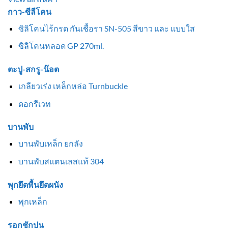
กาว-ซีลีโคน
ซิลิโคนไร้กรด กันเชื้อรา SN-505 สีขาว และ แบบใส
ซิลิโคนหลอด GP 270ml.
ตะปู-สกรู-น๊อต
เกลียวเร่ง เหล็กหล่อ Turnbuckle
ดอกรีเวท
บานพับ
บานพับเหล็ก ยกลัง
บานพับสแตนเลสแท้ 304
พุกยึดพื้นยึดผนัง
พุกเหล็ก
รอกชักปูน