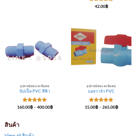
through
ให้คะแนน
300.00฿
42.00
฿
5
ตั้งแต่ 1-
5 คะแนน
อุปกรณ์ท่อและข้อต่อ
อุปกรณ์ท่อและข้อต่อ
นิปเปิ้ล PVC สีฟ้า
บอลวาล์ว PVC
ให้คะแนน
Price
ให้คะแนน
Price
160.00
฿
–
400.00
฿
15.00
฿
–
265.00
฿
range:
range:
5
ตั้งแต่ 1-
5
ตั้งแต่ 1-
160.00฿
15.00฿
5 คะแนน
5 คะแนน
through
through
400.00฿
265.00฿
สินค้า
View all สินค้า