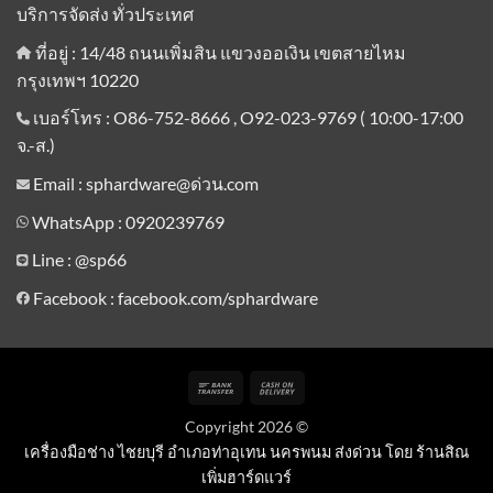
บริการจัดส่ง ทั่วประเทศ
ที่อยู่ : 14/48 ถนนเพิ่มสิน แขวงออเงิน เขตสายไหม
กรุงเทพฯ 10220
เบอร์โทร : O86-752-8666 , O92-023-9769 ( 10:00-17:00
จ.-ส.)
Email : sphardware@ด่วน.com
WhatsApp : 0920239769
Line :
@sp66
Facebook : facebook.com/sphardware
Bank
Cash
Transfer
On
Copyright 2026 ©
Delivery
เครื่องมือช่าง ไชยบุรี อำเภอท่าอุเทน นครพนม ส่งด่วน โดย ร้านสิณ
เพิ่มฮาร์ดแวร์