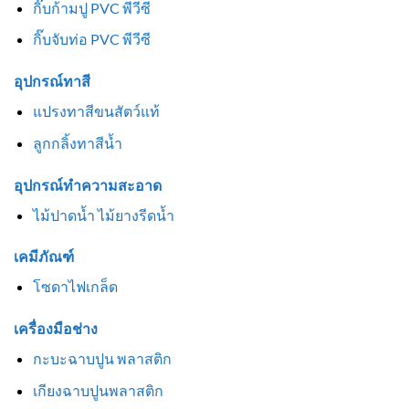
กิ๊บก้ามปู PVC พีวีซี
กิ๊บจับท่อ PVC พีวีซี
อุปกรณ์ทาสี
แปรงทาสีขนสัตว์แท้
ลูกกลิ้งทาสีน้ำ
อุปกรณ์ทำความสะอาด
ไม้ปาดน้ำ ไม้ยางรีดน้ำ
เคมีภัณฑ์
โซดาไฟเกล็ด
เครื่องมือช่าง
กะบะฉาบปูน พลาสติก
เกียงฉาบปูนพลาสติก