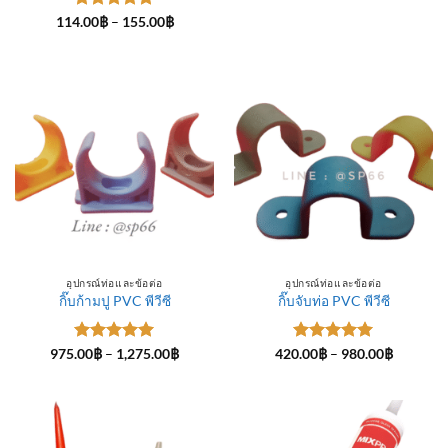
ให้คะแนน
Price
114.00
฿
–
155.00
฿
range:
5
ตั้งแต่ 1-
114.00฿
5 คะแนน
through
155.00฿
อุปกรณ์ท่อและข้อต่อ
อุปกรณ์ท่อและข้อต่อ
กิ๊บก้ามปู PVC พีวีซี
กิ๊บจับท่อ PVC พีวีซี
ให้คะแนน
Price
ให้คะแนน
Price
975.00
฿
–
1,275.00
฿
420.00
฿
–
980.00
฿
range:
range:
5
ตั้งแต่ 1-
5
ตั้งแต่ 1-
975.00฿
420.00฿
5 คะแนน
5 คะแนน
through
through
1,275.00฿
980.00฿