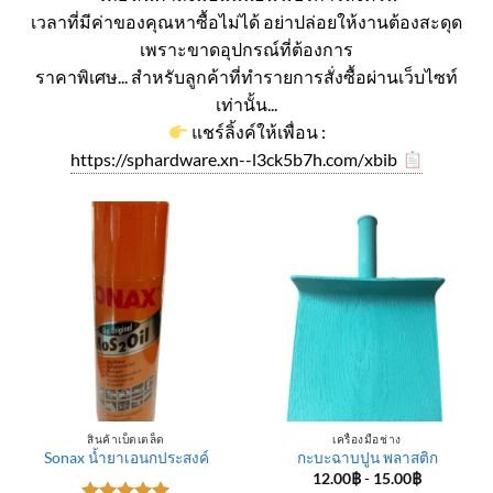
เวลาที่มีค่าของคุณหาซื้อไม่ได้ อย่าปล่อยให้งานต้องสะดุด
เพราะขาดอุปกรณ์ที่ต้องการ
ราคาพิเศษ... สำหรับลูกค้าที่ทำรายการสั่งซื้อผ่านเว็บไซท์
เท่านั้น...
แชร์ลิ้งค์ให้เพื่อน :
https://sphardware.xn--l3ck5b7h.com/xbib
สินค้าเบ็ดเตล็ด
เครื่องมือช่าง
Sonax น้ำยาเอนกประสงค์
กะบะฉาบปูน พลาสติก
12.00
฿
-
15.00
฿