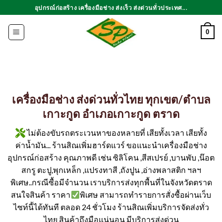
ข้าม
อุปกรณ์ก่อสร้าง เครื่องมือช่าง ส่งเร็ว ส่งด่วนทั่วประเทศ...
ไป
ยัง
0
เนื้อหา
เครื่องมือช่าง ส่งด่วนทั่วไทย ทุกเขต/ตำบล
เกาะกูด อำเภอเกาะกูด ตราด
ไม่ต้องขับรถตระเวนหาของหลายที่ เสียทั้งเวลา เสียทั้ง
ค่าน้ำมัน... ร้านสิณเพิ่มฮาร์ดแวร์ ขอแนะนำเครื่องมือช่าง
อุปกรณ์ก่อสร้าง คุณภาพดี เช่น ซิลิโคน ,สีสเปรย์ ,บานพับ ,น๊อต
สกรู ตะปู,พุกเหล็ก ,แปรงทาสี ,ถังปูน ,อ่างพลาสติก ฯลฯ
พิเศษ..กรณีซื้อมีจำนวน เราบริการส่งทุกพื้นที่ในจังหวัดตราด
สนใจสินค้า ราคา
พิเศษ สามารถทำรายการสั่งซื้อผ่านเว็บ
ไซท์นี้ได้ทันที ตลอด 24 ชั่วโมง ร้านสิณเพิ่มบริการจัดส่งทั่ว
ไทย สินค้าถึงมือแน่นอน มีบริการส่งด่วน