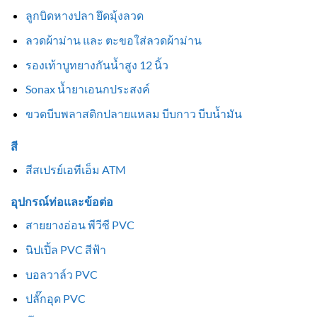
ลูกบิดหางปลา ยึดมุ้งลวด
ลวดผ้าม่าน และ ตะขอใส่ลวดผ้าม่าน
รองเท้าบูทยางกันน้ำสูง 12 นิ้ว
Sonax น้ำยาเอนกประสงค์
ขวดบีบพลาสติกปลายแหลม บีบกาว บีบน้ำมัน
สี
สีสเปรย์เอทีเอ็ม ATM
อุปกรณ์ท่อและข้อต่อ
สายยางอ่อน พีวีซี PVC
นิปเปิ้ล PVC สีฟ้า
บอลวาล์ว PVC
ปลั๊กอุด PVC