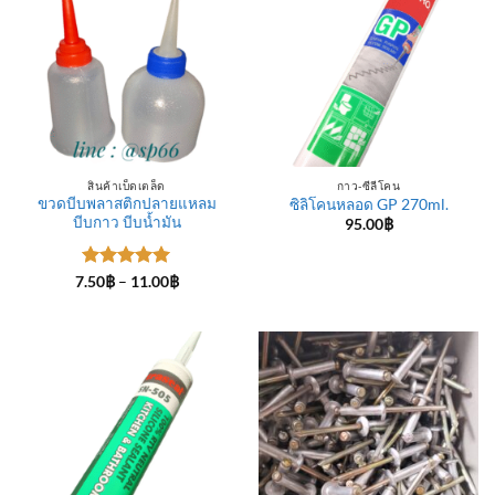
สินค้าเบ็ดเตล็ด
กาว-ซีลีโคน
ขวดบีบพลาสติกปลายแหลม
ซิลิโคนหลอด GP 270ml.
บีบกาว บีบน้ำมัน
95.00
฿
ให้คะแนน
Price
7.50
฿
–
11.00
฿
range:
5
ตั้งแต่ 1-
7.50฿
5 คะแนน
through
11.00฿