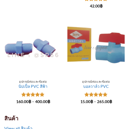
through
ให้คะแนน
300.00฿
42.00
฿
5
ตั้งแต่ 1-
5 คะแนน
อุปกรณ์ท่อและข้อต่อ
อุปกรณ์ท่อและข้อต่อ
นิปเปิ้ล PVC สีฟ้า
บอลวาล์ว PVC
ให้คะแนน
Price
ให้คะแนน
Price
160.00
฿
–
400.00
฿
15.00
฿
–
265.00
฿
range:
range:
5
ตั้งแต่ 1-
5
ตั้งแต่ 1-
160.00฿
15.00฿
5 คะแนน
5 คะแนน
through
through
400.00฿
265.00฿
สินค้า
View all สินค้า