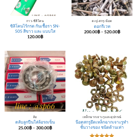
กาว-ซีลีโคน
ตะปู-สกรู-น๊อต
ซิลิโคนไร้กรด กันเชื้อรา SN-
ดอกรีเวท
505 สีขาว และ แบบใส
Price
200.00
฿
–
520.00
฿
range:
120.00
฿
200.00฿
through
520.00฿
ล้อ
เหล็กฉากเจาะรูและอุปกรณ์
น๊อตสกรูยึดเหล็กฉากเจาะรูทำ
ตลับลูกปืนใส่ล้อรถเข็น
ชั้นวางของ ชนิดด้านเท่า
Price
25.00
฿
–
300.00
฿
range:
25.00฿