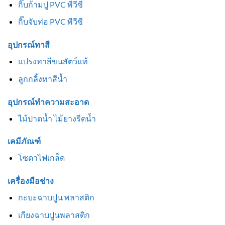
กิ๊บก้ามปู PVC พีวีซี
กิ๊บจับท่อ PVC พีวีซี
อุปกรณ์ทาสี
แปรงทาสีขนสัตว์แท้
ลูกกลิ้งทาสีน้ำ
อุปกรณ์ทำความสะอาด
ไม้ปาดน้ำ ไม้ยางรีดน้ำ
เคมีภัณฑ์
โซดาไฟเกล็ด
เครื่องมือช่าง
กะบะฉาบปูน พลาสติก
เกียงฉาบปูนพลาสติก