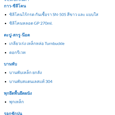
กาว-ซีลีโคน
ซิลิโคนไร้กรด กันเชื้อรา SN-505 สีขาว และ แบบใส
ซิลิโคนหลอด GP 270ml.
ตะปู-สกรู-น๊อต
เกลียวเร่ง เหล็กหล่อ Turnbuckle
ดอกรีเวท
บานพับ
บานพับเหล็ก ยกลัง
บานพับสแตนเลสแท้ 304
พุกยึดพื้นยึดผนัง
พุกเหล็ก
รอกชักปูน