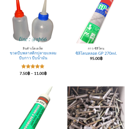
สินค้าเบ็ดเตล็ด
กาว-ซีลีโคน
ขวดบีบพลาสติกปลายแหลม
ซิลิโคนหลอด GP 270ml.
บีบกาว บีบน้ำมัน
95.00
฿
ให้คะแนน
Price
7.50
฿
–
11.00
฿
range:
5
ตั้งแต่ 1-
7.50฿
5 คะแนน
through
11.00฿