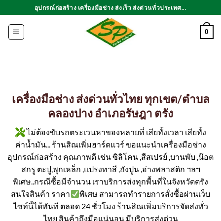
ข้าม
อุปกรณ์ก่อสร้าง เครื่องมือช่าง ส่งเร็ว ส่งด่วนทั่วประเทศ...
ไป
ยัง
0
เนื้อหา
เครื่องมือช่าง ส่งด่วนทั่วไทย ทุกเขต/ตำบล
คลองปาง อำเภอรัษฎา ตรัง
ไม่ต้องขับรถตระเวนหาของหลายที่ เสียทั้งเวลา เสียทั้ง
ค่าน้ำมัน... ร้านสิณเพิ่มฮาร์ดแวร์ ขอแนะนำเครื่องมือช่าง
อุปกรณ์ก่อสร้าง คุณภาพดี เช่น ซิลิโคน ,สีสเปรย์ ,บานพับ ,น๊อต
สกรู ตะปู,พุกเหล็ก ,แปรงทาสี ,ถังปูน ,อ่างพลาสติก ฯลฯ
พิเศษ..กรณีซื้อมีจำนวน เราบริการส่งทุกพื้นที่ในจังหวัดตรัง
สนใจสินค้า ราคา
พิเศษ สามารถทำรายการสั่งซื้อผ่านเว็บ
ไซท์นี้ได้ทันที ตลอด 24 ชั่วโมง ร้านสิณเพิ่มบริการจัดส่งทั่ว
ไทย สินค้าถึงมือแน่นอน มีบริการส่งด่วน