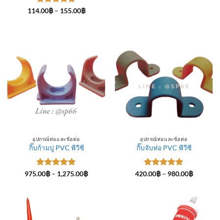
ให้คะแนน
Price
114.00
฿
–
155.00
฿
range:
5
ตั้งแต่ 1-
114.00฿
5 คะแนน
through
155.00฿
อุปกรณ์ท่อและข้อต่อ
อุปกรณ์ท่อและข้อต่อ
กิ๊บก้ามปู PVC พีวีซี
กิ๊บจับท่อ PVC พีวีซี
ให้คะแนน
Price
ให้คะแนน
Price
975.00
฿
–
1,275.00
฿
420.00
฿
–
980.00
฿
range:
range:
5
ตั้งแต่ 1-
5
ตั้งแต่ 1-
975.00฿
420.00฿
5 คะแนน
5 คะแนน
through
through
1,275.00฿
980.00฿