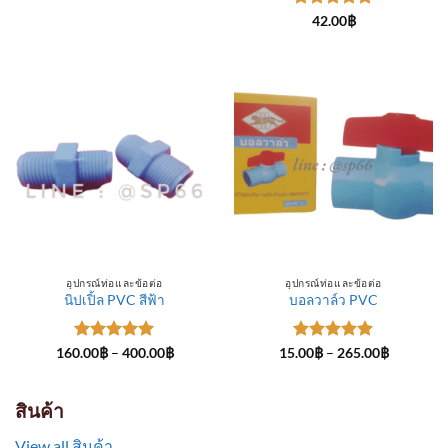
through
ให้คะแนน
300.00฿
42.00
฿
5
ตั้งแต่ 1-
5 คะแนน
อุปกรณ์ท่อและข้อต่อ
อุปกรณ์ท่อและข้อต่อ
นิปเปิ้ล PVC สีฟ้า
บอลวาล์ว PVC
ให้คะแนน
Price
ให้คะแนน
Price
160.00
฿
–
400.00
฿
15.00
฿
–
265.00
฿
range:
range:
5
ตั้งแต่ 1-
5
ตั้งแต่ 1-
160.00฿
15.00฿
5 คะแนน
5 คะแนน
through
through
400.00฿
265.00฿
สินค้า
View all สินค้า