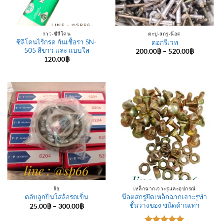
กาว-ซีลีโคน
ตะปู-สกรู-น๊อต
ซิลิโคนไร้กรด กันเชื้อรา SN-
ดอกรีเวท
505 สีขาว และ แบบใส
Price
200.00
฿
–
520.00
฿
range:
120.00
฿
200.00฿
through
520.00฿
ล้อ
เหล็กฉากเจาะรูและอุปกรณ์
น๊อตสกรูยึดเหล็กฉากเจาะรูทำ
ตลับลูกปืนใส่ล้อรถเข็น
ชั้นวางของ ชนิดด้านเท่า
Price
25.00
฿
–
300.00
฿
range:
25.00฿