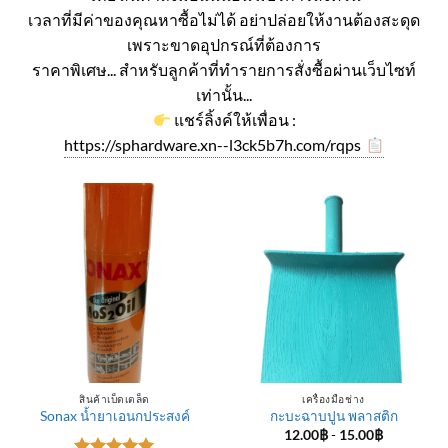
เวลาที่มีค่าของคุณหาซื้อไม่ได้ อย่าปล่อยให้งานต้องสะดุด
เพราะขาดอุปกรณ์ที่ต้องการ
ราคาพิเศษ... สำหรับลูกค้าที่ทำรายการสั่งซื้อผ่านเว็บไซท์
เท่านั้น...
แชร์ลิ้งค์ให้เพื่อน :
https://sphardware.xn--l3ck5b7h.com/rqps
สินค้าเบ็ดเตล็ด
เครื่องมือช่าง
Sonax น้ำยาเอนกประสงค์
กะบะฉาบปูน พลาสติก
12.00
฿
-
15.00
฿