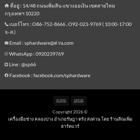
ที่อยู่ : 14/48 ถนนเพิ่มสิน แขวงออเงิน เขตสายไหม
กรุงเทพฯ 10220
เบอร์โทร : O86-752-8666 , O92-023-9769 ( 10:00-17:00
จ.-ส.)
Email : sphardware@ด่วน.com
WhatsApp : 0920239769
Line :
@sp66
Facebook : facebook.com/sphardware
Bank
Cash
Transfer
On
Copyright 2026 ©
Delivery
เครื่องมือช่าง คลองปาง อำเภอรัษฎา ตรัง ส่งด่วน โดย ร้านสิณเพิ่ม
ฮาร์ดแวร์