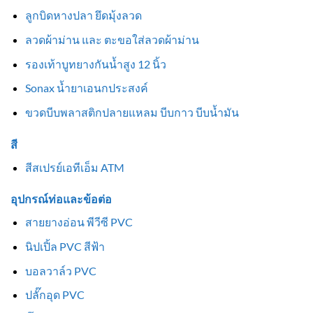
ลูกบิดหางปลา ยึดมุ้งลวด
ลวดผ้าม่าน และ ตะขอใส่ลวดผ้าม่าน
รองเท้าบูทยางกันน้ำสูง 12 นิ้ว
Sonax น้ำยาเอนกประสงค์
ขวดบีบพลาสติกปลายแหลม บีบกาว บีบน้ำมัน
สี
สีสเปรย์เอทีเอ็ม ATM
อุปกรณ์ท่อและข้อต่อ
สายยางอ่อน พีวีซี PVC
นิปเปิ้ล PVC สีฟ้า
บอลวาล์ว PVC
ปลั๊กอุด PVC