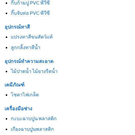
กิ๊บก้ามปู PVC พีวีซี
กิ๊บจับท่อ PVC พีวีซี
อุปกรณ์ทาสี
แปรงทาสีขนสัตว์แท้
ลูกกลิ้งทาสีน้ำ
อุปกรณ์ทำความสะอาด
ไม้ปาดน้ำ ไม้ยางรีดน้ำ
เคมีภัณฑ์
โซดาไฟเกล็ด
เครื่องมือช่าง
กะบะฉาบปูน พลาสติก
เกียงฉาบปูนพลาสติก