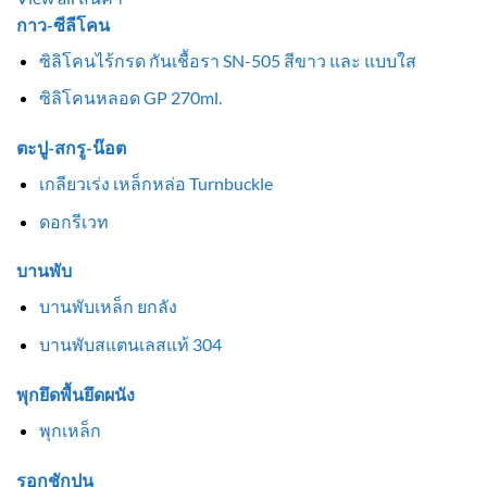
กาว-ซีลีโคน
ซิลิโคนไร้กรด กันเชื้อรา SN-505 สีขาว และ แบบใส
ซิลิโคนหลอด GP 270ml.
ตะปู-สกรู-น๊อต
เกลียวเร่ง เหล็กหล่อ Turnbuckle
ดอกรีเวท
บานพับ
บานพับเหล็ก ยกลัง
บานพับสแตนเลสแท้ 304
พุกยึดพื้นยึดผนัง
พุกเหล็ก
รอกชักปูน