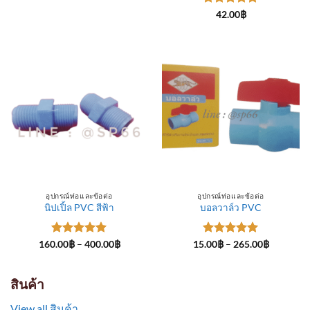
through
ให้คะแนน
300.00฿
42.00
฿
5
ตั้งแต่ 1-
5 คะแนน
อุปกรณ์ท่อและข้อต่อ
อุปกรณ์ท่อและข้อต่อ
นิปเปิ้ล PVC สีฟ้า
บอลวาล์ว PVC
ให้คะแนน
Price
ให้คะแนน
Price
160.00
฿
–
400.00
฿
15.00
฿
–
265.00
฿
range:
range:
5
ตั้งแต่ 1-
5
ตั้งแต่ 1-
160.00฿
15.00฿
5 คะแนน
5 คะแนน
through
through
400.00฿
265.00฿
สินค้า
View all สินค้า