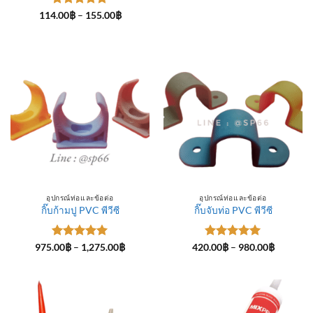
ให้คะแนน
Price
114.00
฿
–
155.00
฿
range:
5
ตั้งแต่ 1-
114.00฿
5 คะแนน
through
155.00฿
อุปกรณ์ท่อและข้อต่อ
อุปกรณ์ท่อและข้อต่อ
กิ๊บก้ามปู PVC พีวีซี
กิ๊บจับท่อ PVC พีวีซี
ให้คะแนน
Price
ให้คะแนน
Price
975.00
฿
–
1,275.00
฿
420.00
฿
–
980.00
฿
range:
range:
5
ตั้งแต่ 1-
5
ตั้งแต่ 1-
975.00฿
420.00฿
5 คะแนน
5 คะแนน
through
through
1,275.00฿
980.00฿