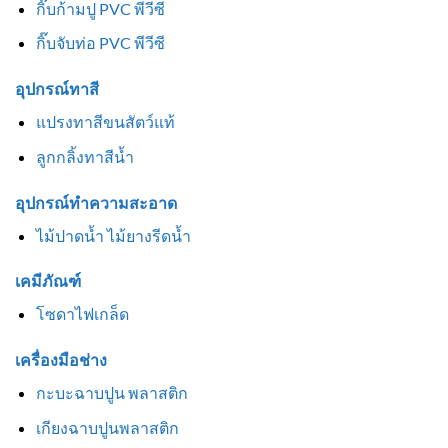
กิ๊บก้ามปู PVC พีวีซี
กิ๊บจับท่อ PVC พีวีซี
อุปกรณ์ทาสี
แปรงทาสีขนสัตว์แท้
ลูกกลิ้งทาสีน้ำ
อุปกรณ์ทำความสะอาด
ไม้ปาดน้ำ ไม้ยางรีดน้ำ
เคมีภัณฑ์
โซดาไฟเกล็ด
เครื่องมือช่าง
กะบะฉาบปูน พลาสติก
เกียงฉาบปูนพลาสติก