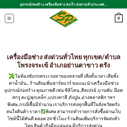
ข้าม
อุปกรณ์ก่อสร้าง เครื่องมือช่าง ส่งเร็ว ส่งด่วนทั่วประเทศ...
ไป
ยัง
0
เนื้อหา
เครื่องมือช่าง ส่งด่วนทั่วไทย ทุกเขต/ตำบล
โพรงจระเข้ อำเภอย่านตาขาว ตรัง
ไม่ต้องขับรถตระเวนหาของหลายที่ เสียทั้งเวลา เสียทั้ง
ค่าน้ำมัน... ร้านสิณเพิ่มฮาร์ดแวร์ ขอแนะนำเครื่องมือช่าง
อุปกรณ์ก่อสร้าง คุณภาพดี เช่น ซิลิโคน ,สีสเปรย์ ,บานพับ ,น๊อต
สกรู ตะปู,พุกเหล็ก ,แปรงทาสี ,ถังปูน ,อ่างพลาสติก ฯลฯ
พิเศษ..กรณีซื้อมีจำนวน เราบริการส่งทุกพื้นที่ในจังหวัดตรัง
สนใจสินค้า ราคา
พิเศษ สามารถทำรายการสั่งซื้อผ่านเว็บ
ไซท์นี้ได้ทันที ตลอด 24 ชั่วโมง ร้านสิณเพิ่มบริการจัดส่งทั่ว
ไทย สินค้าถึงมือแน่นอน มีบริการส่งด่วน