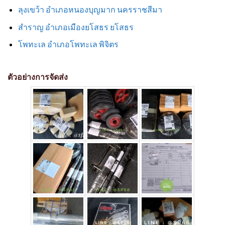
ลุงเขว้า อำเภอหนองบุญมาก นครราชสีมา
สำราญ อำเภอเมืองยโสธร ยโสธร
โพทะเล อำเภอโพทะเล พิจิตร
ตัวอย่างการจัดส่ง