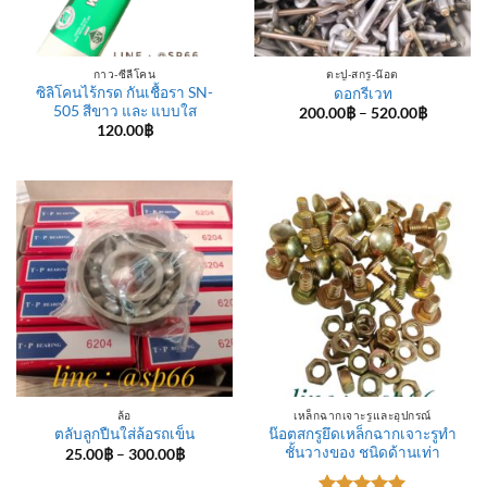
กาว-ซีลีโคน
ตะปู-สกรู-น๊อต
ซิลิโคนไร้กรด กันเชื้อรา SN-
ดอกรีเวท
505 สีขาว และ แบบใส
Price
200.00
฿
–
520.00
฿
range:
120.00
฿
200.00฿
through
520.00฿
ล้อ
เหล็กฉากเจาะรูและอุปกรณ์
น๊อตสกรูยึดเหล็กฉากเจาะรูทำ
ตลับลูกปืนใส่ล้อรถเข็น
ชั้นวางของ ชนิดด้านเท่า
Price
25.00
฿
–
300.00
฿
range:
25.00฿