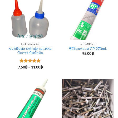
สินค้าเบ็ดเตล็ด
กาว-ซีลีโคน
ขวดบีบพลาสติกปลายแหลม
ซิลิโคนหลอด GP 270ml.
บีบกาว บีบน้ำมัน
95.00
฿
ให้คะแนน
Price
7.50
฿
–
11.00
฿
range:
5
ตั้งแต่ 1-
7.50฿
5 คะแนน
through
11.00฿