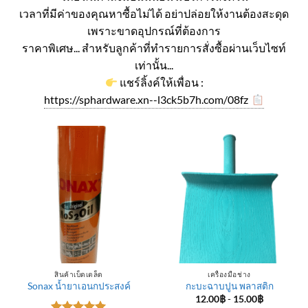
เวลาที่มีค่าของคุณหาซื้อไม่ได้ อย่าปล่อยให้งานต้องสะดุด
เพราะขาดอุปกรณ์ที่ต้องการ
ราคาพิเศษ... สำหรับลูกค้าที่ทำรายการสั่งซื้อผ่านเว็บไซท์
เท่านั้น...
แชร์ลิ้งค์ให้เพื่อน :
https://sphardware.xn--l3ck5b7h.com/08fz
สินค้าเบ็ดเตล็ด
เครื่องมือช่าง
Sonax น้ำยาเอนกประสงค์
กะบะฉาบปูน พลาสติก
12.00
฿
-
15.00
฿