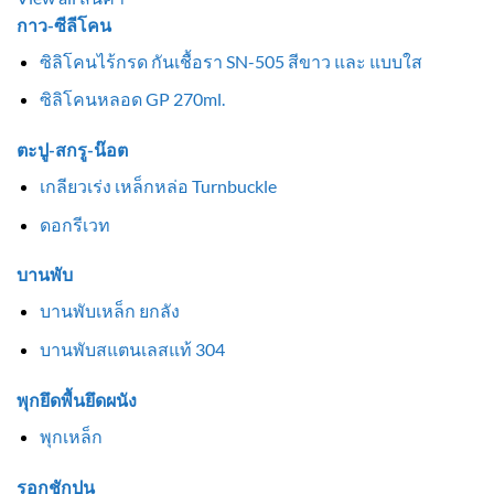
กาว-ซีลีโคน
ซิลิโคนไร้กรด กันเชื้อรา SN-505 สีขาว และ แบบใส
ซิลิโคนหลอด GP 270ml.
ตะปู-สกรู-น๊อต
เกลียวเร่ง เหล็กหล่อ Turnbuckle
ดอกรีเวท
บานพับ
บานพับเหล็ก ยกลัง
บานพับสแตนเลสแท้ 304
พุกยึดพื้นยึดผนัง
พุกเหล็ก
รอกชักปูน