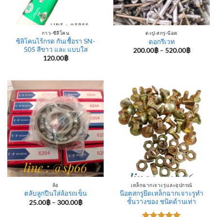
กาว-ซีลีโคน
ตะปู-สกรู-น๊อต
ซิลิโคนไร้กรด กันเชื้อรา SN-
ดอกรีเวท
505 สีขาว และ แบบใส
Price
200.00
฿
–
520.00
฿
range:
120.00
฿
200.00฿
through
520.00฿
ล้อ
เหล็กฉากเจาะรูและอุปกรณ์
น๊อตสกรูยึดเหล็กฉากเจาะรูทำ
ตลับลูกปืนใส่ล้อรถเข็น
ชั้นวางของ ชนิดด้านเท่า
Price
25.00
฿
–
300.00
฿
range:
25.00฿