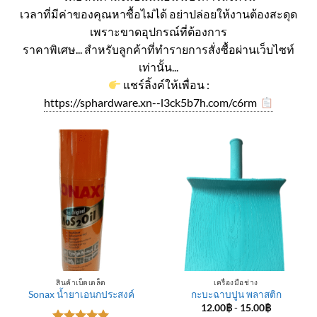
เวลาที่มีค่าของคุณหาซื้อไม่ได้ อย่าปล่อยให้งานต้องสะดุด
เพราะขาดอุปกรณ์ที่ต้องการ
ราคาพิเศษ... สำหรับลูกค้าที่ทำรายการสั่งซื้อผ่านเว็บไซท์
เท่านั้น...
แชร์ลิ้งค์ให้เพื่อน :
https://sphardware.xn--l3ck5b7h.com/c6rm
สินค้าเบ็ดเตล็ด
เครื่องมือช่าง
Sonax น้ำยาเอนกประสงค์
กะบะฉาบปูน พลาสติก
12.00
฿
-
15.00
฿