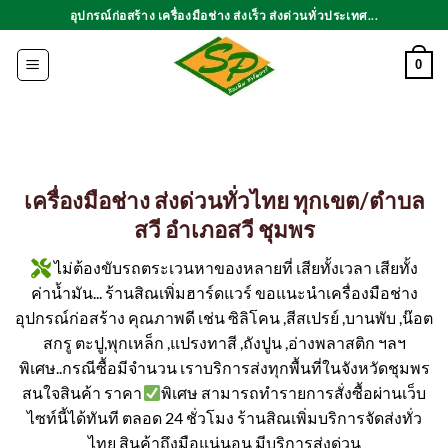
ข้าม
อุปกรณ์ก่อสร้าง เครื่องมือช่าง ส่งเร็ว ส่งด่วนทั่วประเทศ...
ไป
ยัง
0
เนื้อหา
เครื่องมือช่าง ส่งด่วนทั่วไทย ทุกเขต/ตำบล
สวี อำเภอสวี ชุมพร
ไม่ต้องขับรถตระเวนหาของหลายที่ เสียทั้งเวลา เสียทั้ง
ค่าน้ำมัน... ร้านสิณเพิ่มฮาร์ดแวร์ ขอแนะนำเครื่องมือช่าง
อุปกรณ์ก่อสร้าง คุณภาพดี เช่น ซิลิโคน ,สีสเปรย์ ,บานพับ ,น๊อต
สกรู ตะปู,พุกเหล็ก ,แปรงทาสี ,ถังปูน ,อ่างพลาสติก ฯลฯ
พิเศษ..กรณีซื้อมีจำนวน เราบริการส่งทุกพื้นที่ในจังหวัดชุมพร
สนใจสินค้า ราคา
พิเศษ สามารถทำรายการสั่งซื้อผ่านเว็บ
ไซท์นี้ได้ทันที ตลอด 24 ชั่วโมง ร้านสิณเพิ่มบริการจัดส่งทั่ว
ไทย สินค้าถึงมือแน่นอน มีบริการส่งด่วน