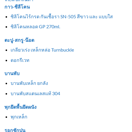
กาว-ซีลีโคน
ซิลิโคนไร้กรด กันเชื้อรา SN-505 สีขาว และ แบบใส
ซิลิโคนหลอด GP 270ml.
ตะปู-สกรู-น๊อต
เกลียวเร่ง เหล็กหล่อ Turnbuckle
ดอกรีเวท
บานพับ
บานพับเหล็ก ยกลัง
บานพับสแตนเลสแท้ 304
พุกยึดพื้นยึดผนัง
พุกเหล็ก
รอกชักปูน