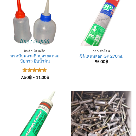
สินค้าเบ็ดเตล็ด
กาว-ซีลีโคน
ขวดบีบพลาสติกปลายแหลม
ซิลิโคนหลอด GP 270ml.
บีบกาว บีบน้ำมัน
95.00
฿
ให้คะแนน
Price
7.50
฿
–
11.00
฿
range:
5
ตั้งแต่ 1-
7.50฿
5 คะแนน
through
11.00฿