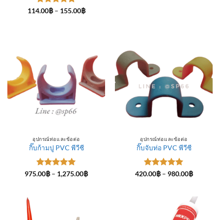
ให้คะแนน
Price
114.00
฿
–
155.00
฿
range:
5
ตั้งแต่ 1-
114.00฿
5 คะแนน
through
155.00฿
อุปกรณ์ท่อและข้อต่อ
อุปกรณ์ท่อและข้อต่อ
กิ๊บก้ามปู PVC พีวีซี
กิ๊บจับท่อ PVC พีวีซี
ให้คะแนน
Price
ให้คะแนน
Price
975.00
฿
–
1,275.00
฿
420.00
฿
–
980.00
฿
range:
range:
5
ตั้งแต่ 1-
5
ตั้งแต่ 1-
975.00฿
420.00฿
5 คะแนน
5 คะแนน
through
through
1,275.00฿
980.00฿