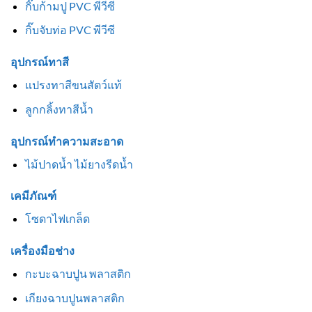
กิ๊บก้ามปู PVC พีวีซี
กิ๊บจับท่อ PVC พีวีซี
อุปกรณ์ทาสี
แปรงทาสีขนสัตว์แท้
ลูกกลิ้งทาสีน้ำ
อุปกรณ์ทำความสะอาด
ไม้ปาดน้ำ ไม้ยางรีดน้ำ
เคมีภัณฑ์
โซดาไฟเกล็ด
เครื่องมือช่าง
กะบะฉาบปูน พลาสติก
เกียงฉาบปูนพลาสติก