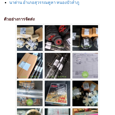
นาด่าน อำเภอสุวรรณคูหา หนองบัวลำภู
ตัวอย่างการจัดส่ง