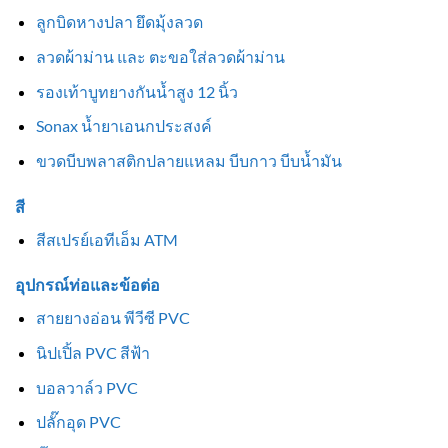
ลูกบิดหางปลา ยึดมุ้งลวด
ลวดผ้าม่าน และ ตะขอใส่ลวดผ้าม่าน
รองเท้าบูทยางกันน้ำสูง 12 นิ้ว
Sonax น้ำยาเอนกประสงค์
ขวดบีบพลาสติกปลายแหลม บีบกาว บีบน้ำมัน
สี
สีสเปรย์เอทีเอ็ม ATM
อุปกรณ์ท่อและข้อต่อ
สายยางอ่อน พีวีซี PVC
นิปเปิ้ล PVC สีฟ้า
บอลวาล์ว PVC
ปลั๊กอุด PVC