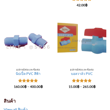
through
ให้คะแนน
300.00฿
42.00
฿
5
ตั้งแต่ 1-
5 คะแนน
อุปกรณ์ท่อและข้อต่อ
อุปกรณ์ท่อและข้อต่อ
นิปเปิ้ล PVC สีฟ้า
บอลวาล์ว PVC
ให้คะแนน
Price
ให้คะแนน
Price
160.00
฿
–
400.00
฿
15.00
฿
–
265.00
฿
range:
range:
5
ตั้งแต่ 1-
5
ตั้งแต่ 1-
160.00฿
15.00฿
5 คะแนน
5 คะแนน
through
through
400.00฿
265.00฿
สินค้า
View all สินค้า