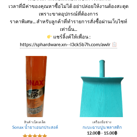
เวลาที่มีค่าของคุณหาซื้อไม่ได้ อย่าปล่อยให้งานต้องสะดุด
เพราะขาดอุปกรณ์ที่ต้องการ
ราคาพิเศษ... สำหรับลูกค้าที่ทำรายการสั่งซื้อผ่านเว็บไซท์
เท่านั้น...
แชร์ลิ้งค์ให้เพื่อน :
https://sphardware.xn--l3ck5b7h.com/awlr
สินค้าเบ็ดเตล็ด
เครื่องมือช่าง
Sonax น้ำยาเอนกประสงค์
กะบะฉาบปูน พลาสติก
12.00
฿
-
15.00
฿