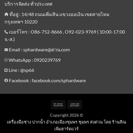
บริการจัดส่ง ทั่วประเทศ
ที่อยู่ : 14/48 ถนนเพิ่มสิน แขวงออเงิน เขตสายไหม
กรุงเทพฯ 10220
เบอร์โทร : O86-752-8666 , O92-023-9769 ( 10:00-17:00
จ.-ส.)
Email : sphardware@ด่วน.com
WhatsApp : 0920239769
Line :
@sp66
Facebook : facebook.com/sphardware
Bank
Cash
Transfer
On
Copyright 2026 ©
Delivery
เครื่องมือช่าง ปากน้ำ อำเภอเมืองชุมพร ชุมพร ส่งด่วน โดย ร้านสิณ
เพิ่มฮาร์ดแวร์