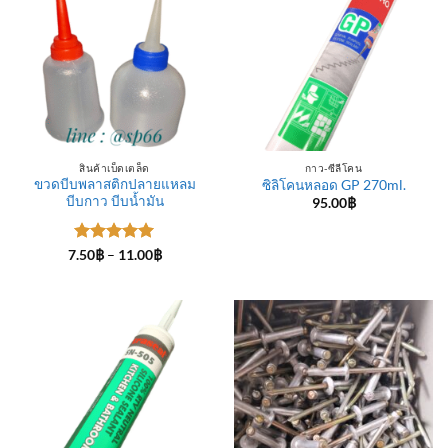
สินค้าเบ็ดเตล็ด
กาว-ซีลีโคน
ขวดบีบพลาสติกปลายแหลม
ซิลิโคนหลอด GP 270ml.
บีบกาว บีบน้ำมัน
95.00
฿
ให้คะแนน
Price
7.50
฿
–
11.00
฿
range:
5
ตั้งแต่ 1-
7.50฿
5 คะแนน
through
11.00฿