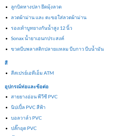
ลูกบิดหางปลา ยึดมุ้งลวด
ลวดผ้าม่าน และ ตะขอใส่ลวดผ้าม่าน
รองเท้าบูทยางกันน้ำสูง 12 นิ้ว
Sonax น้ำยาเอนกประสงค์
ขวดบีบพลาสติกปลายแหลม บีบกาว บีบน้ำมัน
สี
สีสเปรย์เอทีเอ็ม ATM
อุปกรณ์ท่อและข้อต่อ
สายยางอ่อน พีวีซี PVC
นิปเปิ้ล PVC สีฟ้า
บอลวาล์ว PVC
ปลั๊กอุด PVC