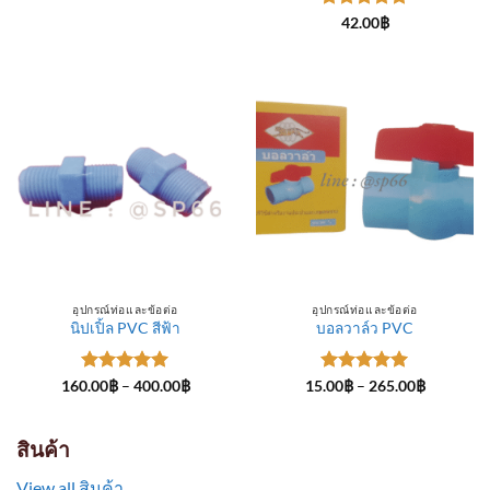
through
ให้คะแนน
300.00฿
42.00
฿
5
ตั้งแต่ 1-
5 คะแนน
อุปกรณ์ท่อและข้อต่อ
อุปกรณ์ท่อและข้อต่อ
นิปเปิ้ล PVC สีฟ้า
บอลวาล์ว PVC
ให้คะแนน
Price
ให้คะแนน
Price
160.00
฿
–
400.00
฿
15.00
฿
–
265.00
฿
range:
range:
5
ตั้งแต่ 1-
5
ตั้งแต่ 1-
160.00฿
15.00฿
5 คะแนน
5 คะแนน
through
through
400.00฿
265.00฿
สินค้า
View all สินค้า