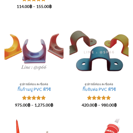
ให้คะแนน
Price
114.00
฿
–
155.00
฿
range:
5
ตั้งแต่ 1-
114.00฿
5 คะแนน
through
155.00฿
อุปกรณ์ท่อและข้อต่อ
อุปกรณ์ท่อและข้อต่อ
กิ๊บก้ามปู PVC พีวีซี
กิ๊บจับท่อ PVC พีวีซี
ให้คะแนน
Price
ให้คะแนน
Price
975.00
฿
–
1,275.00
฿
420.00
฿
–
980.00
฿
range:
range:
5
ตั้งแต่ 1-
5
ตั้งแต่ 1-
975.00฿
420.00฿
5 คะแนน
5 คะแนน
through
through
1,275.00฿
980.00฿