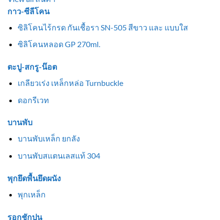
กาว-ซีลีโคน
ซิลิโคนไร้กรด กันเชื้อรา SN-505 สีขาว และ แบบใส
ซิลิโคนหลอด GP 270ml.
ตะปู-สกรู-น๊อต
เกลียวเร่ง เหล็กหล่อ Turnbuckle
ดอกรีเวท
บานพับ
บานพับเหล็ก ยกลัง
บานพับสแตนเลสแท้ 304
พุกยึดพื้นยึดผนัง
พุกเหล็ก
รอกชักปูน