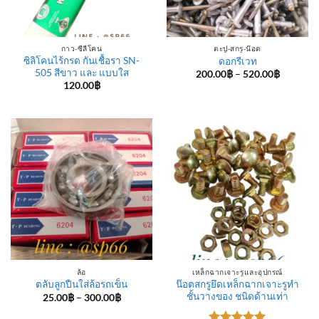
กาว-ซีลีโคน
ตะปู-สกรู-น๊อต
ซิลิโคนไร้กรด กันเชื้อรา SN-
ดอกรีเวท
505 สีขาว และ แบบใส
Price
200.00
฿
–
520.00
฿
range:
120.00
฿
200.00฿
through
520.00฿
ล้อ
เหล็กฉากเจาะรูและอุปกรณ์
น๊อตสกรูยึดเหล็กฉากเจาะรูทำ
ตลับลูกปืนใส่ล้อรถเข็น
ชั้นวางของ ชนิดด้านเท่า
Price
25.00
฿
–
300.00
฿
range:
25.00฿