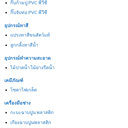
กิ๊บก้ามปู PVC พีวีซี
กิ๊บจับท่อ PVC พีวีซี
อุปกรณ์ทาสี
แปรงทาสีขนสัตว์แท้
ลูกกลิ้งทาสีน้ำ
อุปกรณ์ทำความสะอาด
ไม้ปาดน้ำ ไม้ยางรีดน้ำ
เคมีภัณฑ์
โซดาไฟเกล็ด
เครื่องมือช่าง
กะบะฉาบปูน พลาสติก
เกียงฉาบปูนพลาสติก