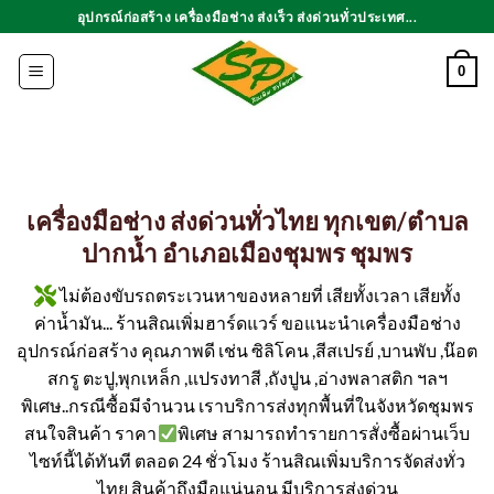
ข้าม
อุปกรณ์ก่อสร้าง เครื่องมือช่าง ส่งเร็ว ส่งด่วนทั่วประเทศ...
ไป
ยัง
0
เนื้อหา
เครื่องมือช่าง ส่งด่วนทั่วไทย ทุกเขต/ตำบล
ปากน้ำ อำเภอเมืองชุมพร ชุมพร
ไม่ต้องขับรถตระเวนหาของหลายที่ เสียทั้งเวลา เสียทั้ง
ค่าน้ำมัน... ร้านสิณเพิ่มฮาร์ดแวร์ ขอแนะนำเครื่องมือช่าง
อุปกรณ์ก่อสร้าง คุณภาพดี เช่น ซิลิโคน ,สีสเปรย์ ,บานพับ ,น๊อต
สกรู ตะปู,พุกเหล็ก ,แปรงทาสี ,ถังปูน ,อ่างพลาสติก ฯลฯ
พิเศษ..กรณีซื้อมีจำนวน เราบริการส่งทุกพื้นที่ในจังหวัดชุมพร
สนใจสินค้า ราคา
พิเศษ สามารถทำรายการสั่งซื้อผ่านเว็บ
ไซท์นี้ได้ทันที ตลอด 24 ชั่วโมง ร้านสิณเพิ่มบริการจัดส่งทั่ว
ไทย สินค้าถึงมือแน่นอน มีบริการส่งด่วน