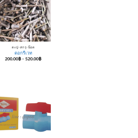
ตะปู-สกรู-น๊อต
ดอกรีเวท
Price
200.00
฿
–
520.00
฿
range:
200.00฿
through
520.00฿