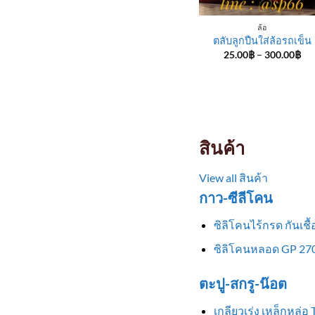
ล้อ
ตลับลูกปืนใส่ล้อรถเข็น
Pri
25.00
฿
–
300.00
฿
ran
25
th
30
สินค้า
View all สินค้า
กาว-ซีลีโคน
ซิลิโคนไร้กรด กันเช
ซิลิโคนหลอด GP 270
ตะปู-สกรู-น๊อต
เกลียวเร่ง เหล็กหล่อ