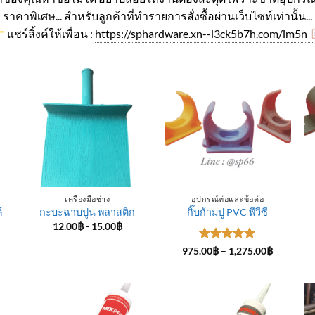
ราคาพิเศษ... สำหรับลูกค้าที่ทำรายการสั่งซื้อผ่านเว็บไซท์เท่านั้น...
แชร์ลิ้งค์ให้เพื่อน :
https://sphardware.xn--l3ck5b7h.com/im5n
เครื่องมือช่าง
อุปกรณ์ท่อและข้อต่อ
์
กะบะฉาบปูน พลาสติก
กิ๊บก้ามปู PVC พีวีซี
12.00
฿
-
15.00
฿
ice
ให้คะแนน
Price
975.00
฿
–
1,275.00
฿
nge:
range:
5
ตั้งแต่ 1-
4.00฿
975.00฿
5 คะแนน
rough
through
5.00฿
1,275.00