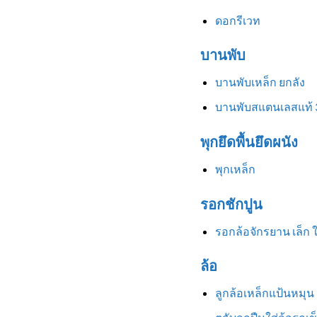
ดอกรีเวท
บานพับ
บานพับเหล็ก ยกลัง
บานพับสแตนเลสแท้ 
พุกยึดพื้นยึดผนัง
พุกเหล็ก
รอกชักปูน
รอกล้อจักรยาน เล็ก 
ล้อ
ลูกล้อเหล็กแป้นหมุน 3