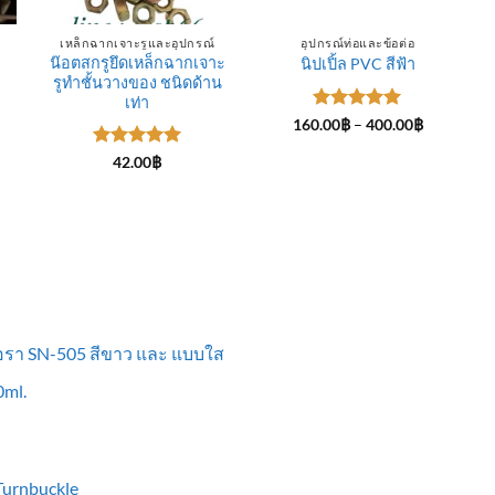
เหล็กฉากเจาะรูและอุปกรณ์
อุปกรณ์ท่อและข้อต่อ
น๊อตสกรูยึดเหล็กฉากเจาะ
นิปเปิ้ล PVC สีฟ้า
รูทำชั้นวางของ ชนิดด้าน
ce
ge:
เท่า
.00฿
ให้คะแนน
Price
160.00
฿
–
400.00
฿
rough
range:
5
ตั้งแต่ 1-
0.00฿
160.00฿
5 คะแนน
ให้คะแนน
42.00
฿
through
5
ตั้งแต่ 1-
400.00฿
5 คะแนน
ื้อรา SN-505 สีขาว และ แบบใส
ml.
 Turnbuckle