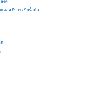
สงค์
แหลม บีบกาว บีบน้ำมัน
่อ
VC