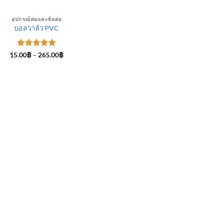
อุปกรณ์ท่อและข้อต่อ
บอลวาล์ว PVC
ให้คะแนน
Price
15.00
฿
–
265.00
฿
range:
5
ตั้งแต่ 1-
15.00฿
5 คะแนน
through
265.00฿