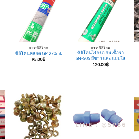
กาว-ซีลีโคน
กาว-ซีลีโคน
ซิลิโคนไร้กรด กันเชื้อรา
ซิลิโคนหลอด GP 270ml.
SN-505 สีขาว และ แบบใส
95.00
฿
120.00
฿
e
e:
฿
ugh
0฿