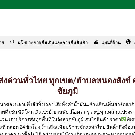
อย
นโยบายการคืนเงินและการคืนสินค้า
แผนที่ร้าน
ง ส่งด่วนทั่วไทย ทุกเขต/ตำบลหนองสังข์
ชัยภูมิ
ของหลายที่ เสียทั้งเวลา เสียทั้งค่าน้ำมัน... ร้านสิณเพิ่มฮาร์ดแว
ดี เช่น ซิลิโคน ,สีสเปรย์ ,บานพับ ,น๊อต สกรู ตะปู,พุกเหล็ก ,แปรงทา
นวน เราบริการส่งทุกพื้นที่ในจังหวัดชัยภูมิ สนใจสินค้า ราคา
พิเ
้ทันที ตลอด 24 ชั่วโมง ร้านสิณเพิ่มบริการจัดส่งทั่วไทย สินค้าถึงมือ
ค่าของคุณหาซื้อไม่ได้ อย่าปล่อยให้งานต้องสะดุด เพราะขาดอุปกรณ์