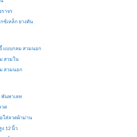
็น
นจราจร
ม็กซ์เหล็ก ยางตัน
าอี้ แบบกลม สวมนอก
่ยม สวมใน
ี่ยม สวมนอก
ูน พันพาเลท
งลวด
อใส่ลวดผ้าม่าน
ง 12 นิ้ว