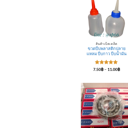
สินค้าเบ็ดเตล็ด
ขวดบีบพลาสติกปลาย
แหลม บีบกาว บีบน้ำมัน
ให้คะแนน
Pric
7.50
฿
–
11.00
฿
rang
5
ตั้งแต่ 1-
7.50
5 คะแนน
thro
11.0