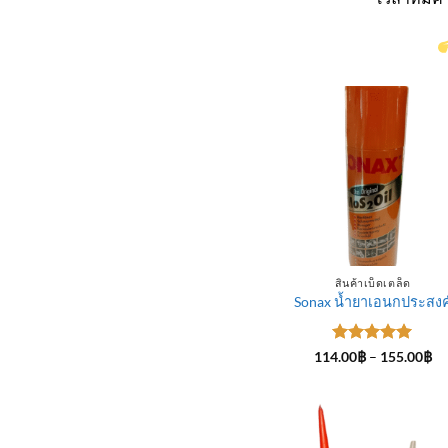
สินค้าเบ็ดเตล็ด
Sonax น้ำยาเอนกประสงค
ให้คะแนน
Pr
114.00
฿
–
155.00
฿
ra
5
ตั้งแต่ 1-
11
5 คะแนน
th
15