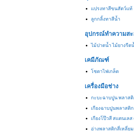
แปรงทาสีขนสัตว์แท้
ลูกกลิ้งทาสีน้ำ
อุปกรณ์ทำความสะ
ไม้ปาดน้ำ ไม้ยางรีดน
เคมีภัณฑ์
โซดาไฟเกล็ด
เครื่องมือช่าง
กะบะฉาบปูน พลาสติ
เกียงฉาบปูนพลาสติก
เกียงโป๊วสี สแตนเลส
อ่างพลาสติกสี่เหลี่ยม