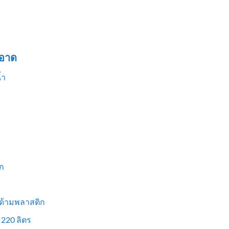
อาด
้ำ
ก
 ด้ามพลาสติก
 220 ลิตร