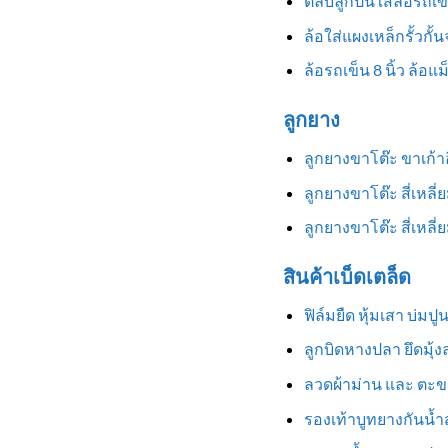
ตลับลูกปืนใส่ล้อรถเข
ล้อใส่แผงเหล็กรั้วกั้
ล้อรถเข็น 8 นิ้ว ล้อแ
ลูกยาง
ลูกยางขาโต๊ะ ขาเก้
ลูกยางขาโต๊ะ สี่เหลี
ลูกยางขาโต๊ะ สี่เหล
สินค้าเบ็ดเตล็ด
ฟิล์มยืด หุ้มเสา บ่มป
ลูกบิดหางปลา ยึดมุ้
ลวดผ้าม่าน และ ตะข
รองเท้าบูทยางกันน้ำสู