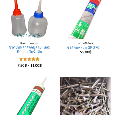
สินค้าเบ็ดเตล็ด
กาว-ซีลีโคน
ขวดบีบพลาสติกปลายแหลม
ซิลิโคนหลอด GP 270ml.
บีบกาว บีบน้ำมัน
95.00
฿
ให้คะแนน
Price
7.50
฿
–
11.00
฿
range:
5
ตั้งแต่ 1-
7.50฿
5 คะแนน
through
11.00฿