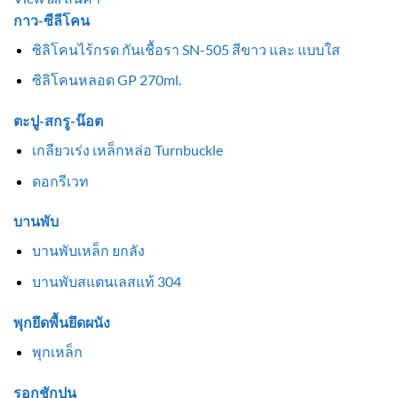
กาว-ซีลีโคน
ซิลิโคนไร้กรด กันเชื้อรา SN-505 สีขาว และ แบบใส
ซิลิโคนหลอด GP 270ml.
ตะปู-สกรู-น๊อต
เกลียวเร่ง เหล็กหล่อ Turnbuckle
ดอกรีเวท
บานพับ
บานพับเหล็ก ยกลัง
บานพับสแตนเลสแท้ 304
พุกยึดพื้นยึดผนัง
พุกเหล็ก
รอกชักปูน