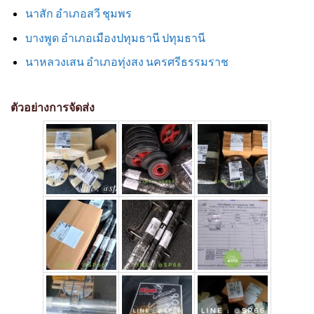
นาสัก อำเภอสวี ชุมพร
บางพูด อำเภอเมืองปทุมธานี ปทุมธานี
นาหลวงเสน อำเภอทุ่งสง นครศรีธรรมราช
ตัวอย่างการจัดส่ง