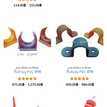
ให้คะแนน
Price
114.00
฿
–
155.00
฿
range:
5
ตั้งแต่ 1-
114.00฿
5 คะแนน
through
155.00฿
อุปกรณ์ท่อและข้อต่อ
อุปกรณ์ท่อและข้อต่อ
กิ๊บก้ามปู PVC พีวีซี
กิ๊บจับท่อ PVC พีวีซี
ให้คะแนน
Price
ให้คะแนน
Price
975.00
฿
–
1,275.00
฿
420.00
฿
–
980.00
฿
range:
range:
5
ตั้งแต่ 1-
5
ตั้งแต่ 1-
975.00฿
420.00฿
5 คะแนน
5 คะแนน
through
through
1,275.00฿
980.00฿