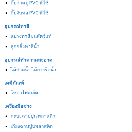
กิ๊บก้ามปู PVC พีวีซี
กิ๊บจับท่อ PVC พีวีซี
อุปกรณ์ทาสี
แปรงทาสีขนสัตว์แท้
ลูกกลิ้งทาสีน้ำ
อุปกรณ์ทำความสะอาด
ไม้ปาดน้ำ ไม้ยางรีดน้ำ
เคมีภัณฑ์
โซดาไฟเกล็ด
เครื่องมือช่าง
กะบะฉาบปูน พลาสติก
เกียงฉาบปูนพลาสติก