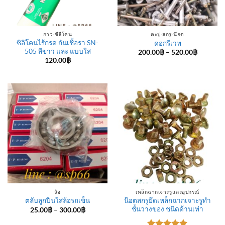
กาว-ซีลีโคน
ตะปู-สกรู-น๊อต
ซิลิโคนไร้กรด กันเชื้อรา SN-
ดอกรีเวท
505 สีขาว และ แบบใส
Price
200.00
฿
–
520.00
฿
range:
120.00
฿
200.00฿
through
520.00฿
ล้อ
เหล็กฉากเจาะรูและอุปกรณ์
น๊อตสกรูยึดเหล็กฉากเจาะรูทำ
ตลับลูกปืนใส่ล้อรถเข็น
ชั้นวางของ ชนิดด้านเท่า
Price
25.00
฿
–
300.00
฿
range:
25.00฿