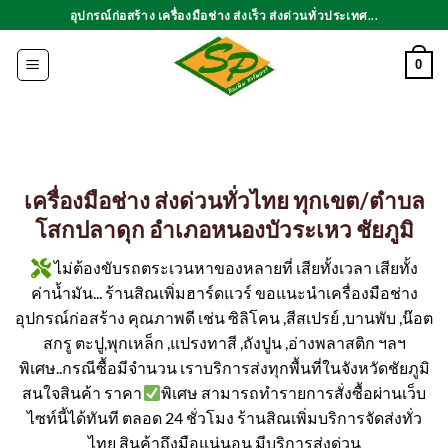
ข้าม
อุปกรณ์ก่อสร้าง เครื่องมือช่าง ส่งเร็ว ส่งด่วนทั่วประเทศ...
ไป
ยัง
0
เนื้อหา
เครื่องมือช่าง ส่งด่วนทั่วไทย ทุกเขต/ตำบล
โสกปลาดุก อำเภอหนองบัวระเหว ชัยภูมิ
ไม่ต้องขับรถตระเวนหาของหลายที่ เสียทั้งเวลา เสียทั้ง
ค่าน้ำมัน... ร้านสิณเพิ่มฮาร์ดแวร์ ขอแนะนำเครื่องมือช่าง
อุปกรณ์ก่อสร้าง คุณภาพดี เช่น ซิลิโคน ,สีสเปรย์ ,บานพับ ,น๊อต
สกรู ตะปู,พุกเหล็ก ,แปรงทาสี ,ถังปูน ,อ่างพลาสติก ฯลฯ
พิเศษ..กรณีซื้อมีจำนวน เราบริการส่งทุกพื้นที่ในจังหวัดชัยภูมิ
สนใจสินค้า ราคา
พิเศษ สามารถทำรายการสั่งซื้อผ่านเว็บ
ไซท์นี้ได้ทันที ตลอด 24 ชั่วโมง ร้านสิณเพิ่มบริการจัดส่งทั่ว
ไทย สินค้าถึงมือแน่นอน มีบริการส่งด่วน