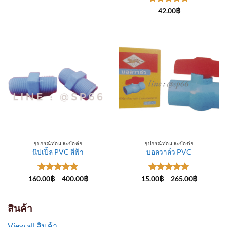
through
ให้คะแนน
300.00฿
42.00
฿
5
ตั้งแต่ 1-
5 คะแนน
อุปกรณ์ท่อและข้อต่อ
อุปกรณ์ท่อและข้อต่อ
นิปเปิ้ล PVC สีฟ้า
บอลวาล์ว PVC
ให้คะแนน
Price
ให้คะแนน
Price
160.00
฿
–
400.00
฿
15.00
฿
–
265.00
฿
range:
range:
5
ตั้งแต่ 1-
5
ตั้งแต่ 1-
160.00฿
15.00฿
5 คะแนน
5 คะแนน
through
through
400.00฿
265.00฿
สินค้า
View all สินค้า