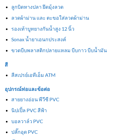
ลูกบิดหางปลา ยึดมุ้งลวด
ลวดผ้าม่าน และ ตะขอใส่ลวดผ้าม่าน
รองเท้าบูทยางกันน้ำสูง 12 นิ้ว
Sonax น้ำยาเอนกประสงค์
ขวดบีบพลาสติกปลายแหลม บีบกาว บีบน้ำมัน
สี
สีสเปรย์เอทีเอ็ม ATM
อุปกรณ์ท่อและข้อต่อ
สายยางอ่อน พีวีซี PVC
นิปเปิ้ล PVC สีฟ้า
บอลวาล์ว PVC
ปลั๊กอุด PVC