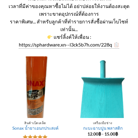
เวลาที่มีค่าของคุณหาซื้อไม่ได้ อย่าปล่อยให้งานต้องสะดุด
เพราะขาดอุปกรณ์ที่ต้องการ
ราคาพิเศษ... สำหรับลูกค้าที่ทำรายการสั่งซื้อผ่านเว็บไซท์
เท่านั้น...
แชร์ลิ้งค์ให้เพื่อน :
https://sphardware.xn--l3ck5b7h.com/228q
สินค้าเบ็ดเตล็ด
เครื่องมือช่าง
Sonax น้ำยาเอนกประสงค์
กะบะฉาบปูน พลาสติก
12.00
฿
-
15.00
฿