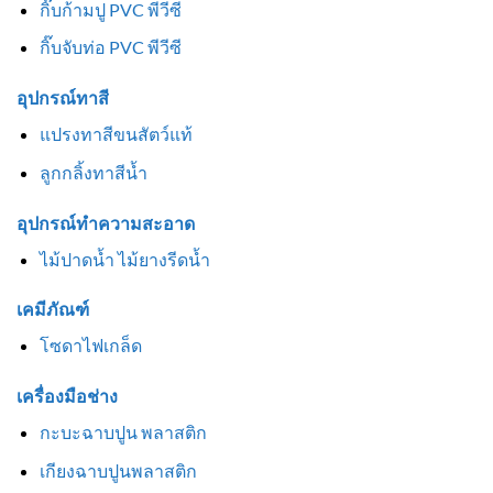
กิ๊บก้ามปู PVC พีวีซี
กิ๊บจับท่อ PVC พีวีซี
อุปกรณ์ทาสี
แปรงทาสีขนสัตว์แท้
ลูกกลิ้งทาสีน้ำ
อุปกรณ์ทำความสะอาด
ไม้ปาดน้ำ ไม้ยางรีดน้ำ
เคมีภัณฑ์
โซดาไฟเกล็ด
เครื่องมือช่าง
กะบะฉาบปูน พลาสติก
เกียงฉาบปูนพลาสติก