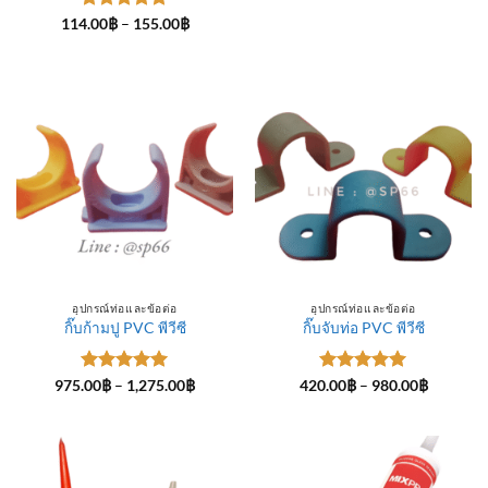
ให้คะแนน
Price
114.00
฿
–
155.00
฿
range:
5
ตั้งแต่ 1-
114.00฿
5 คะแนน
through
155.00฿
อุปกรณ์ท่อและข้อต่อ
อุปกรณ์ท่อและข้อต่อ
กิ๊บก้ามปู PVC พีวีซี
กิ๊บจับท่อ PVC พีวีซี
ให้คะแนน
Price
ให้คะแนน
Price
975.00
฿
–
1,275.00
฿
420.00
฿
–
980.00
฿
range:
range:
5
ตั้งแต่ 1-
5
ตั้งแต่ 1-
975.00฿
420.00฿
5 คะแนน
5 คะแนน
through
through
1,275.00฿
980.00฿