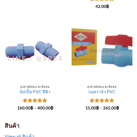
through
ให้คะแนน
300.00฿
42.00
฿
5
ตั้งแต่ 1-
5 คะแนน
อุปกรณ์ท่อและข้อต่อ
อุปกรณ์ท่อและข้อต่อ
นิปเปิ้ล PVC สีฟ้า
บอลวาล์ว PVC
ให้คะแนน
Price
ให้คะแนน
Price
160.00
฿
–
400.00
฿
15.00
฿
–
265.00
฿
range:
range:
5
ตั้งแต่ 1-
5
ตั้งแต่ 1-
160.00฿
15.00฿
5 คะแนน
5 คะแนน
through
through
400.00฿
265.00฿
สินค้า
View all สินค้า