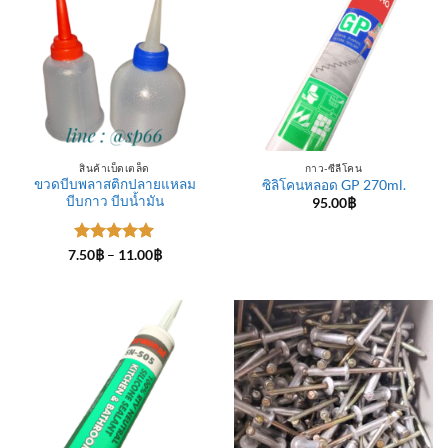
สินค้าเบ็ดเตล็ด
กาว-ซีลีโคน
ขวดบีบพลาสติกปลายแหลม
ซิลิโคนหลอด GP 270ml.
บีบกาว บีบน้ำมัน
95.00
฿
ให้คะแนน
Price
7.50
฿
–
11.00
฿
range:
5
ตั้งแต่ 1-
7.50฿
5 คะแนน
through
11.00฿