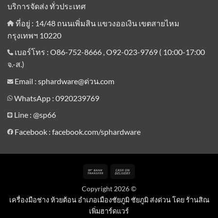
บริการจัดส่ง ทั่วประเทศ
ที่อยู่ : 14/48 ถนนเพิ่มสิน แขวงออเงิน เขตสายไหม
กรุงเทพฯ 10220
เบอร์โทร : O86-752-8666 , O92-023-9769 ( 10:00-17:00
จ.-ส.)
Email : sphardware@ด่วน.com
WhatsApp : 0920239769
Line :
@sp66
Facebook : facebook.com/sphardware
Bank
Cash
Transfer
On
Copyright 2026 ©
Delivery
เครื่องมือช่าง ห้วยต้อน อำเภอเมืองชัยภูมิ ชัยภูมิ ส่งด่วน โดย ร้านสิณ
เพิ่มฮาร์ดแวร์