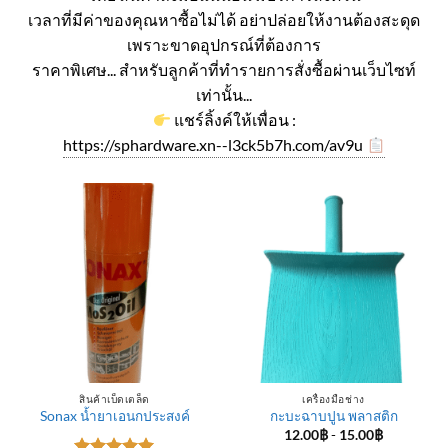
เวลาที่มีค่าของคุณหาซื้อไม่ได้ อย่าปล่อยให้งานต้องสะดุด
เพราะขาดอุปกรณ์ที่ต้องการ
ราคาพิเศษ... สำหรับลูกค้าที่ทำรายการสั่งซื้อผ่านเว็บไซท์
เท่านั้น...
แชร์ลิ้งค์ให้เพื่อน :
https://sphardware.xn--l3ck5b7h.com/av9u
สินค้าเบ็ดเตล็ด
เครื่องมือช่าง
Sonax น้ำยาเอนกประสงค์
กะบะฉาบปูน พลาสติก
12.00
฿
-
15.00
฿