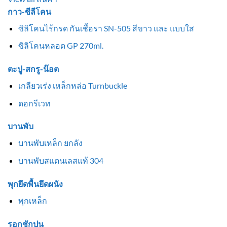
กาว-ซีลีโคน
ซิลิโคนไร้กรด กันเชื้อรา SN-505 สีขาว และ แบบใส
ซิลิโคนหลอด GP 270ml.
ตะปู-สกรู-น๊อต
เกลียวเร่ง เหล็กหล่อ Turnbuckle
ดอกรีเวท
บานพับ
บานพับเหล็ก ยกลัง
บานพับสแตนเลสแท้ 304
พุกยึดพื้นยึดผนัง
พุกเหล็ก
รอกชักปูน