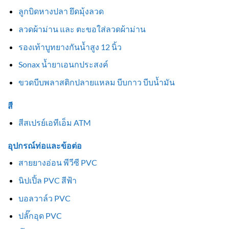
ลูกบิดหางปลา ยึดมุ้งลวด
ลวดผ้าม่าน และ ตะขอใส่ลวดผ้าม่าน
รองเท้าบูทยางกันน้ำสูง 12 นิ้ว
Sonax น้ำยาเอนกประสงค์
ขวดบีบพลาสติกปลายแหลม บีบกาว บีบน้ำมัน
สี
สีสเปรย์เอทีเอ็ม ATM
อุปกรณ์ท่อและข้อต่อ
สายยางอ่อน พีวีซี PVC
นิปเปิ้ล PVC สีฟ้า
บอลวาล์ว PVC
ปลั๊กอุด PVC