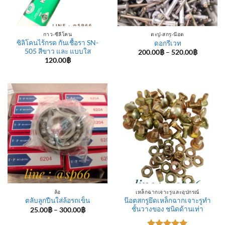
กาว-ซีลีโคน
ตะปู-สกรู-น๊อต
ซิลิโคนไร้กรด กันเชื้อรา SN-
ดอกรีเวท
505 สีขาว และ แบบใส
Price
200.00
฿
–
520.00
฿
range:
120.00
฿
200.00฿
through
520.00฿
ล้อ
เหล็กฉากเจาะรูและอุปกรณ์
น๊อตสกรูยึดเหล็กฉากเจาะรูทำ
ตลับลูกปืนใส่ล้อรถเข็น
ชั้นวางของ ชนิดด้านเท่า
Price
25.00
฿
–
300.00
฿
range:
25.00฿