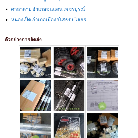
ศาลาลาย อำเภอชนแดน เพชรบูรณ์
หนองเป็ด อำเภอเมืองยโสธร ยโสธร
ตัวอย่างการจัดส่ง