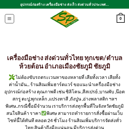
ข้าม
อุปกรณ์ก่อสร้าง เครื่องมือช่าง ส่งเร็ว ส่งด่วนทั่วประเทศ...
ไป
ยัง
0
เนื้อหา
เครื่องมือช่าง ส่งด่วนทั่วไทย ทุกเขต/ตำบล
ห้วยต้อน อำเภอเมืองชัยภูมิ ชัยภูมิ
ไม่ต้องขับรถตระเวนหาของหลายที่ เสียทั้งเวลา เสียทั้ง
ค่าน้ำมัน... ร้านสิณเพิ่มฮาร์ดแวร์ ขอแนะนำเครื่องมือช่าง
อุปกรณ์ก่อสร้าง คุณภาพดี เช่น ซิลิโคน ,สีสเปรย์ ,บานพับ ,น๊อต
สกรู ตะปู,พุกเหล็ก ,แปรงทาสี ,ถังปูน ,อ่างพลาสติก ฯลฯ
พิเศษ..กรณีซื้อมีจำนวน เราบริการส่งทุกพื้นที่ในจังหวัดชัยภูมิ
สนใจสินค้า ราคา
พิเศษ สามารถทำรายการสั่งซื้อผ่านเว็บ
ไซท์นี้ได้ทันที ตลอด 24 ชั่วโมง ร้านสิณเพิ่มบริการจัดส่งทั่ว
ไทย สินค้าถึงมือแน่นอน มีบริการส่งด่วน