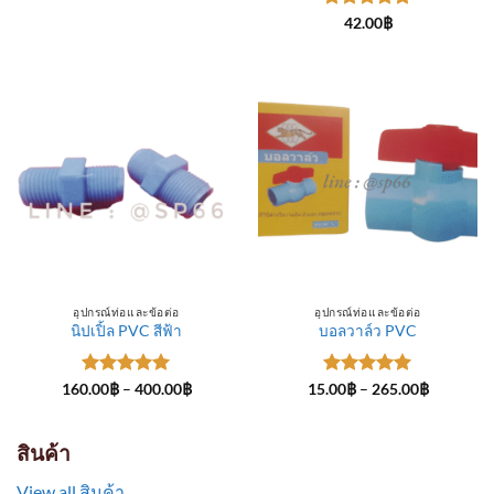
through
ให้คะแนน
300.00฿
42.00
฿
5
ตั้งแต่ 1-
5 คะแนน
อุปกรณ์ท่อและข้อต่อ
อุปกรณ์ท่อและข้อต่อ
นิปเปิ้ล PVC สีฟ้า
บอลวาล์ว PVC
ให้คะแนน
Price
ให้คะแนน
Price
160.00
฿
–
400.00
฿
15.00
฿
–
265.00
฿
range:
range:
5
ตั้งแต่ 1-
5
ตั้งแต่ 1-
160.00฿
15.00฿
5 คะแนน
5 คะแนน
through
through
400.00฿
265.00฿
สินค้า
View all สินค้า