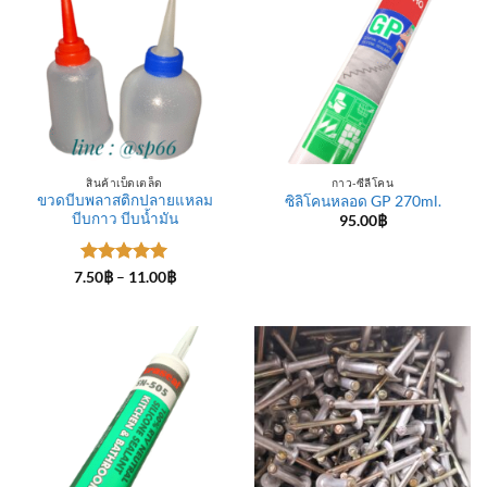
สินค้าเบ็ดเตล็ด
กาว-ซีลีโคน
ขวดบีบพลาสติกปลายแหลม
ซิลิโคนหลอด GP 270ml.
บีบกาว บีบน้ำมัน
95.00
฿
ให้คะแนน
Price
7.50
฿
–
11.00
฿
range:
5
ตั้งแต่ 1-
7.50฿
5 คะแนน
through
11.00฿