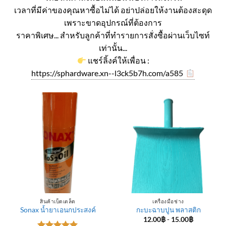
เวลาที่มีค่าของคุณหาซื้อไม่ได้ อย่าปล่อยให้งานต้องสะดุด
เพราะขาดอุปกรณ์ที่ต้องการ
ราคาพิเศษ... สำหรับลูกค้าที่ทำรายการสั่งซื้อผ่านเว็บไซท์
เท่านั้น...
แชร์ลิ้งค์ให้เพื่อน :
https://sphardware.xn--l3ck5b7h.com/a585
สินค้าเบ็ดเตล็ด
เครื่องมือช่าง
Sonax น้ำยาเอนกประสงค์
กะบะฉาบปูน พลาสติก
12.00
฿
-
15.00
฿