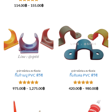
ให้คะแนน
Price
114.00
฿
–
155.00
฿
range:
5
ตั้งแต่ 1-
114.00฿
5 คะแนน
through
155.00฿
อุปกรณ์ท่อและข้อต่อ
อุปกรณ์ท่อและข้อต่อ
กิ๊บก้ามปู PVC พีวีซี
กิ๊บจับท่อ PVC พีวีซี
ให้คะแนน
Price
ให้คะแนน
Price
975.00
฿
–
1,275.00
฿
420.00
฿
–
980.00
฿
range:
range:
5
ตั้งแต่ 1-
5
ตั้งแต่ 1-
975.00฿
420.00฿
5 คะแนน
5 คะแนน
through
through
1,275.00฿
980.00฿