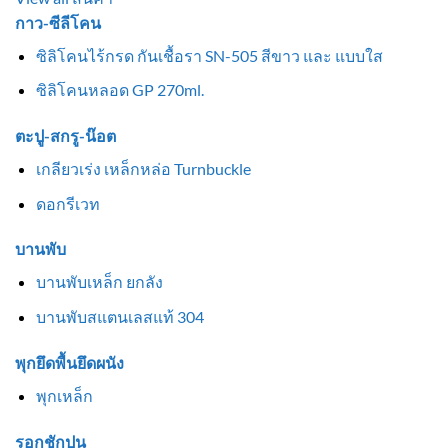
กาว-ซีลีโคน
ซิลิโคนไร้กรด กันเชื้อรา SN-505 สีขาว และ แบบใส
ซิลิโคนหลอด GP 270ml.
ตะปู-สกรู-น๊อต
เกลียวเร่ง เหล็กหล่อ Turnbuckle
ดอกรีเวท
บานพับ
บานพับเหล็ก ยกลัง
บานพับสแตนเลสแท้ 304
พุกยึดพื้นยึดผนัง
พุกเหล็ก
รอกชักปูน