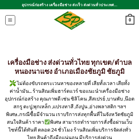
ข้าม
อุปกรณ์ก่อสร้าง เครื่องมือช่าง ส่งเร็ว ส่งด่วนทั่วประเทศ...
ไป
ยัง
0
เนื้อหา
เครื่องมือช่าง ส่งด่วนทั่วไทย ทุกเขต/ตำบล
หนองนาแซง อำเภอเมืองชัยภูมิ ชัยภูมิ
ไม่ต้องขับรถตระเวนหาของหลายที่ เสียทั้งเวลา เสียทั้ง
ค่าน้ำมัน... ร้านสิณเพิ่มฮาร์ดแวร์ ขอแนะนำเครื่องมือช่าง
อุปกรณ์ก่อสร้าง คุณภาพดี เช่น ซิลิโคน ,สีสเปรย์ ,บานพับ ,น๊อต
สกรู ตะปู,พุกเหล็ก ,แปรงทาสี ,ถังปูน ,อ่างพลาสติก ฯลฯ
พิเศษ..กรณีซื้อมีจำนวน เราบริการส่งทุกพื้นที่ในจังหวัดชัยภูมิ
สนใจสินค้า ราคา
พิเศษ สามารถทำรายการสั่งซื้อผ่านเว็บ
ไซท์นี้ได้ทันที ตลอด 24 ชั่วโมง ร้านสิณเพิ่มบริการจัดส่งทั่ว
ไทย สินค้าถึงมือแน่นอน มีบริการส่งด่วน