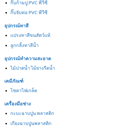
กิ๊บก้ามปู PVC พีวีซี
กิ๊บจับท่อ PVC พีวีซี
อุปกรณ์ทาสี
แปรงทาสีขนสัตว์แท้
ลูกกลิ้งทาสีน้ำ
อุปกรณ์ทำความสะอาด
ไม้ปาดน้ำ ไม้ยางรีดน้ำ
เคมีภัณฑ์
โซดาไฟเกล็ด
เครื่องมือช่าง
กะบะฉาบปูน พลาสติก
เกียงฉาบปูนพลาสติก