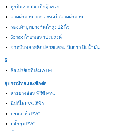
ลูกบิดหางปลา ยึดมุ้งลวด
ลวดผ้าม่าน และ ตะขอใส่ลวดผ้าม่าน
รองเท้าบูทยางกันน้ำสูง 12 นิ้ว
Sonax น้ำยาเอนกประสงค์
ขวดบีบพลาสติกปลายแหลม บีบกาว บีบน้ำมัน
สี
สีสเปรย์เอทีเอ็ม ATM
อุปกรณ์ท่อและข้อต่อ
สายยางอ่อน พีวีซี PVC
นิปเปิ้ล PVC สีฟ้า
บอลวาล์ว PVC
ปลั๊กอุด PVC