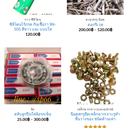
กาว-ซีลีโคน
ตะปู-สกรู-น๊อต
ซิลิโคนไร้กรด กันเชื้อรา SN-
ดอกรีเวท
505 สีขาว และ แบบใส
Price
200.00
฿
–
520.00
฿
range:
120.00
฿
200.00฿
through
520.00฿
ล้อ
เหล็กฉากเจาะรูและอุปกรณ์
น๊อตสกรูยึดเหล็กฉากเจาะรูทำ
ตลับลูกปืนใส่ล้อรถเข็น
ชั้นวางของ ชนิดด้านเท่า
Price
25.00
฿
–
300.00
฿
range:
25.00฿