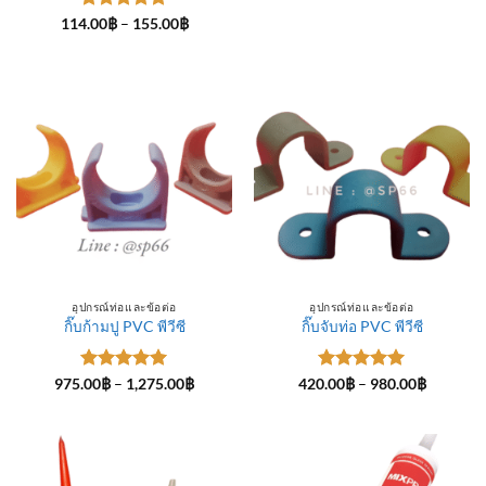
ให้คะแนน
Price
114.00
฿
–
155.00
฿
range:
5
ตั้งแต่ 1-
114.00฿
5 คะแนน
through
155.00฿
อุปกรณ์ท่อและข้อต่อ
อุปกรณ์ท่อและข้อต่อ
กิ๊บก้ามปู PVC พีวีซี
กิ๊บจับท่อ PVC พีวีซี
ให้คะแนน
Price
ให้คะแนน
Price
975.00
฿
–
1,275.00
฿
420.00
฿
–
980.00
฿
range:
range:
5
ตั้งแต่ 1-
5
ตั้งแต่ 1-
975.00฿
420.00฿
5 คะแนน
5 คะแนน
through
through
1,275.00฿
980.00฿