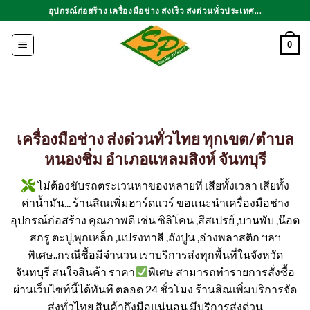
ข้าม
อุปกรณ์ก่อสร้าง เครื่องมือช่าง ส่งเร็ว ส่งด่วนทั่วประเทศ...
ไป
ยัง
0
เนื้อหา
เครื่องมือช่าง ส่งด่วนทั่วไทย ทุกเขต/ตำบล
หนองชิ่ม อำเภอแหลมสิงห์ จันทบุรี
ไม่ต้องขับรถตระเวนหาของหลายที่ เสียทั้งเวลา เสียทั้ง
ค่าน้ำมัน... ร้านสิณเพิ่มฮาร์ดแวร์ ขอแนะนำเครื่องมือช่าง
อุปกรณ์ก่อสร้าง คุณภาพดี เช่น ซิลิโคน ,สีสเปรย์ ,บานพับ ,น๊อต
สกรู ตะปู,พุกเหล็ก ,แปรงทาสี ,ถังปูน ,อ่างพลาสติก ฯลฯ
พิเศษ..กรณีซื้อมีจำนวน เราบริการส่งทุกพื้นที่ในจังหวัด
จันทบุรี สนใจสินค้า ราคา
พิเศษ สามารถทำรายการสั่งซื้อ
ผ่านเว็บไซท์นี้ได้ทันที ตลอด 24 ชั่วโมง ร้านสิณเพิ่มบริการจัด
ส่งทั่วไทย สินค้าถึงมือแน่นอน มีบริการส่งด่วน