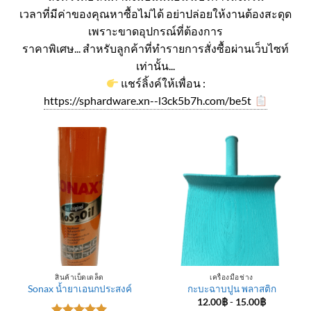
เวลาที่มีค่าของคุณหาซื้อไม่ได้ อย่าปล่อยให้งานต้องสะดุด
เพราะขาดอุปกรณ์ที่ต้องการ
ราคาพิเศษ... สำหรับลูกค้าที่ทำรายการสั่งซื้อผ่านเว็บไซท์
เท่านั้น...
แชร์ลิ้งค์ให้เพื่อน :
https://sphardware.xn--l3ck5b7h.com/be5t
สินค้าเบ็ดเตล็ด
เครื่องมือช่าง
Sonax น้ำยาเอนกประสงค์
กะบะฉาบปูน พลาสติก
12.00
฿
-
15.00
฿