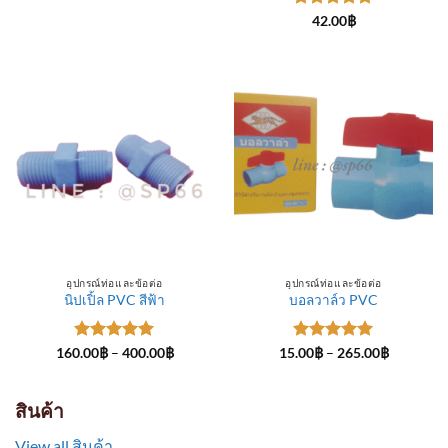
through
ให้คะแนน
300.00฿
42.00
฿
5
ตั้งแต่ 1-
5 คะแนน
อุปกรณ์ท่อและข้อต่อ
อุปกรณ์ท่อและข้อต่อ
นิปเปิ้ล PVC สีฟ้า
บอลวาล์ว PVC
ให้คะแนน
Price
ให้คะแนน
Price
160.00
฿
–
400.00
฿
15.00
฿
–
265.00
฿
range:
range:
5
ตั้งแต่ 1-
5
ตั้งแต่ 1-
160.00฿
15.00฿
5 คะแนน
5 คะแนน
through
through
400.00฿
265.00฿
สินค้า
View all สินค้า