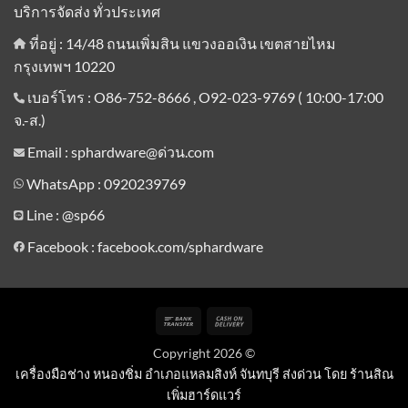
บริการจัดส่ง ทั่วประเทศ
ที่อยู่ : 14/48 ถนนเพิ่มสิน แขวงออเงิน เขตสายไหม
กรุงเทพฯ 10220
เบอร์โทร : O86-752-8666 , O92-023-9769 ( 10:00-17:00
จ.-ส.)
Email : sphardware@ด่วน.com
WhatsApp : 0920239769
Line :
@sp66
Facebook : facebook.com/sphardware
Bank
Cash
Transfer
On
Copyright 2026 ©
Delivery
เครื่องมือช่าง หนองชิ่ม อำเภอแหลมสิงห์ จันทบุรี ส่งด่วน โดย ร้านสิณ
เพิ่มฮาร์ดแวร์