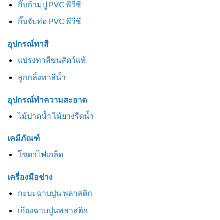
กิ๊บก้ามปู PVC พีวีซี
กิ๊บจับท่อ PVC พีวีซี
อุปกรณ์ทาสี
แปรงทาสีขนสัตว์แท้
ลูกกลิ้งทาสีน้ำ
อุปกรณ์ทำความสะอาด
ไม้ปาดน้ำ ไม้ยางรีดน้ำ
เคมีภัณฑ์
โซดาไฟเกล็ด
เครื่องมือช่าง
กะบะฉาบปูน พลาสติก
เกียงฉาบปูนพลาสติก