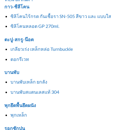
กาว-ซีลีโคน
ซิลิโคนไร้กรด กันเชื้อรา SN-505 สีขาว และ แบบใส
ซิลิโคนหลอด GP 270ml.
ตะปู-สกรู-น๊อต
เกลียวเร่ง เหล็กหล่อ Turnbuckle
ดอกรีเวท
บานพับ
บานพับเหล็ก ยกลัง
บานพับสแตนเลสแท้ 304
พุกยึดพื้นยึดผนัง
พุกเหล็ก
รอกชักปูน