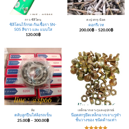
กาว-ซีลีโคน
ตะปู-สกรู-น๊อต
ซิลิโคนไร้กรด กันเชื้อรา SN-
ดอกรีเวท
505 สีขาว และ แบบใส
Price
200.00
฿
–
520.00
฿
range:
120.00
฿
200.00฿
through
520.00฿
ล้อ
เหล็กฉากเจาะรูและอุปกรณ์
น๊อตสกรูยึดเหล็กฉากเจาะรูทำ
ตลับลูกปืนใส่ล้อรถเข็น
ชั้นวางของ ชนิดด้านเท่า
Price
25.00
฿
–
300.00
฿
range:
25.00฿