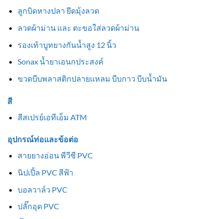
ลูกบิดหางปลา ยึดมุ้งลวด
ลวดผ้าม่าน และ ตะขอใส่ลวดผ้าม่าน
รองเท้าบูทยางกันน้ำสูง 12 นิ้ว
Sonax น้ำยาเอนกประสงค์
ขวดบีบพลาสติกปลายแหลม บีบกาว บีบน้ำมัน
สี
สีสเปรย์เอทีเอ็ม ATM
อุปกรณ์ท่อและข้อต่อ
สายยางอ่อน พีวีซี PVC
นิปเปิ้ล PVC สีฟ้า
บอลวาล์ว PVC
ปลั๊กอุด PVC