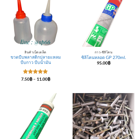
สินค้าเบ็ดเตล็ด
กาว-ซีลีโคน
ขวดบีบพลาสติกปลายแหลม
ซิลิโคนหลอด GP 270ml.
บีบกาว บีบน้ำมัน
95.00
฿
ให้คะแนน
Price
7.50
฿
–
11.00
฿
range:
5
ตั้งแต่ 1-
7.50฿
5 คะแนน
through
11.00฿