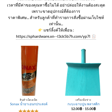
เวลาที่มีค่าของคุณหาซื้อไม่ได้ อย่าปล่อยให้งานต้องสะดุด
เพราะขาดอุปกรณ์ที่ต้องการ
ราคาพิเศษ... สำหรับลูกค้าที่ทำรายการสั่งซื้อผ่านเว็บไซท์
เท่านั้น...
แชร์ลิ้งค์ให้เพื่อน :
https://sphardware.xn--l3ck5b7h.com/yp7l
สินค้าเบ็ดเตล็ด
เครื่องมือช่าง
Sonax น้ำยาเอนกประสงค์
กะบะฉาบปูน พลาสติก
12.00
฿
-
15.00
฿