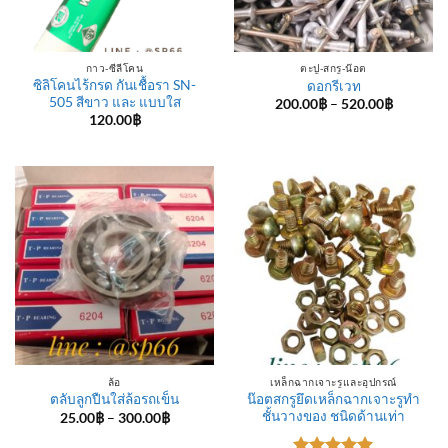
กาว-ซีลีโคน
ตะปู-สกรู-น๊อต
ซิลิโคนไร้กรด กันเชื้อรา SN-
ดอกรีเวท
505 สีขาว และ แบบใส
Price
200.00
฿
–
520.00
฿
range:
120.00
฿
200.00฿
through
520.00฿
ล้อ
เหล็กฉากเจาะรูและอุปกรณ์
น๊อตสกรูยึดเหล็กฉากเจาะรูทำ
ตลับลูกปืนใส่ล้อรถเข็น
ชั้นวางของ ชนิดด้านเท่า
Price
25.00
฿
–
300.00
฿
range:
25.00฿