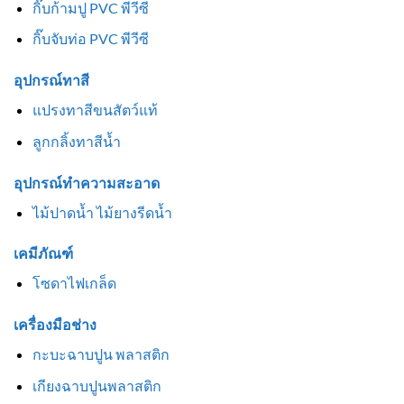
กิ๊บก้ามปู PVC พีวีซี
กิ๊บจับท่อ PVC พีวีซี
อุปกรณ์ทาสี
แปรงทาสีขนสัตว์แท้
ลูกกลิ้งทาสีน้ำ
อุปกรณ์ทำความสะอาด
ไม้ปาดน้ำ ไม้ยางรีดน้ำ
เคมีภัณฑ์
โซดาไฟเกล็ด
เครื่องมือช่าง
กะบะฉาบปูน พลาสติก
เกียงฉาบปูนพลาสติก