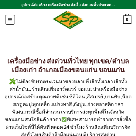
ข้าม
อุปกรณ์ก่อสร้าง เครื่องมือช่าง ส่งเร็ว ส่งด่วนทั่วประเทศ...
ไป
ยัง
0
เนื้อหา
เครื่องมือช่าง ส่งด่วนทั่วไทย ทุกเขต/ตำบล
เมืองเก่า อำเภอเมืองขอนแก่น ขอนแก่น
ไม่ต้องขับรถตระเวนหาของหลายที่ เสียทั้งเวลา เสียทั้ง
ค่าน้ำมัน... ร้านสิณเพิ่มฮาร์ดแวร์ ขอแนะนำเครื่องมือช่าง
อุปกรณ์ก่อสร้าง คุณภาพดี เช่น ซิลิโคน ,สีสเปรย์ ,บานพับ ,น๊อต
สกรู ตะปู,พุกเหล็ก ,แปรงทาสี ,ถังปูน ,อ่างพลาสติก ฯลฯ
พิเศษ..กรณีซื้อมีจำนวน เราบริการส่งทุกพื้นที่ในจังหวัด
ขอนแก่น สนใจสินค้า ราคา
พิเศษ สามารถทำรายการสั่งซื้อ
ผ่านเว็บไซท์นี้ได้ทันที ตลอด 24 ชั่วโมง ร้านสิณเพิ่มบริการจัด
ส่งทั่วไทย สินค้าถึงมือแน่นอน มีบริการส่งด่วน