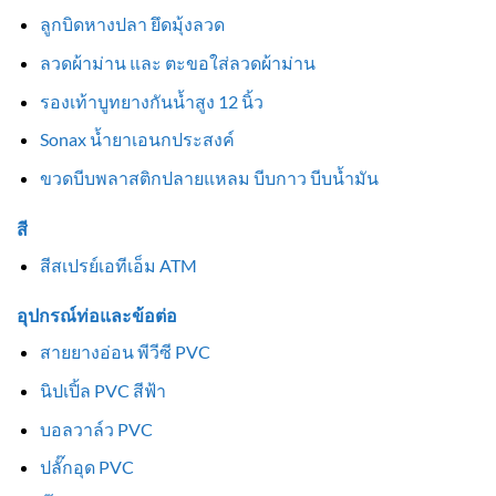
ลูกบิดหางปลา ยึดมุ้งลวด
ลวดผ้าม่าน และ ตะขอใส่ลวดผ้าม่าน
รองเท้าบูทยางกันน้ำสูง 12 นิ้ว
Sonax น้ำยาเอนกประสงค์
ขวดบีบพลาสติกปลายแหลม บีบกาว บีบน้ำมัน
สี
สีสเปรย์เอทีเอ็ม ATM
อุปกรณ์ท่อและข้อต่อ
สายยางอ่อน พีวีซี PVC
นิปเปิ้ล PVC สีฟ้า
บอลวาล์ว PVC
ปลั๊กอุด PVC