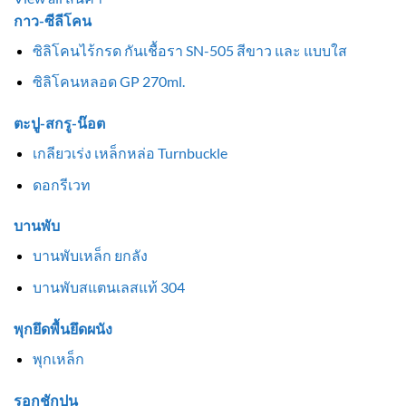
กาว-ซีลีโคน
ซิลิโคนไร้กรด กันเชื้อรา SN-505 สีขาว และ แบบใส
ซิลิโคนหลอด GP 270ml.
ตะปู-สกรู-น๊อต
เกลียวเร่ง เหล็กหล่อ Turnbuckle
ดอกรีเวท
บานพับ
บานพับเหล็ก ยกลัง
บานพับสแตนเลสแท้ 304
พุกยึดพื้นยึดผนัง
พุกเหล็ก
รอกชักปูน