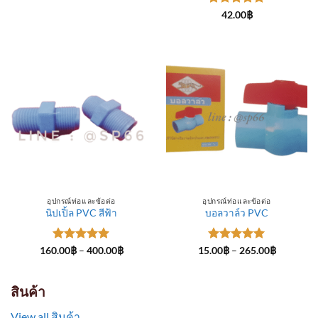
through
ให้คะแนน
300.00฿
42.00
฿
5
ตั้งแต่ 1-
5 คะแนน
อุปกรณ์ท่อและข้อต่อ
อุปกรณ์ท่อและข้อต่อ
นิปเปิ้ล PVC สีฟ้า
บอลวาล์ว PVC
ให้คะแนน
Price
ให้คะแนน
Price
160.00
฿
–
400.00
฿
15.00
฿
–
265.00
฿
range:
range:
5
ตั้งแต่ 1-
5
ตั้งแต่ 1-
160.00฿
15.00฿
5 คะแนน
5 คะแนน
through
through
400.00฿
265.00฿
สินค้า
View all สินค้า