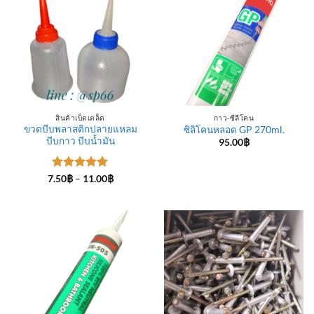
สินค้าเบ็ดเตล็ด
กาว-ซีลีโคน
ขวดบีบพลาสติกปลายแหลม
ซิลิโคนหลอด GP 270ml.
บีบกาว บีบน้ำมัน
95.00
฿
ให้คะแนน
Price
7.50
฿
–
11.00
฿
range:
5
ตั้งแต่ 1-
7.50฿
5 คะแนน
through
11.00฿