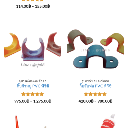
ให้คะแนน
Price
114.00
฿
–
155.00
฿
range:
5
ตั้งแต่ 1-
114.00฿
5 คะแนน
through
155.00฿
อุปกรณ์ท่อและข้อต่อ
อุปกรณ์ท่อและข้อต่อ
กิ๊บก้ามปู PVC พีวีซี
กิ๊บจับท่อ PVC พีวีซี
ให้คะแนน
Price
ให้คะแนน
Price
975.00
฿
–
1,275.00
฿
420.00
฿
–
980.00
฿
range:
range:
5
ตั้งแต่ 1-
5
ตั้งแต่ 1-
975.00฿
420.00฿
5 คะแนน
5 คะแนน
through
through
1,275.00฿
980.00฿