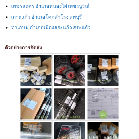
เพชรละคร อำเภอหนองไผ่ เพชรบูรณ์
เกาะแก้ว อำเภอโคกสำโรง ลพบุรี
ท่าเกษม อำเภอเมืองสระแก้ว สระแก้ว
ตัวอย่างการจัดส่ง