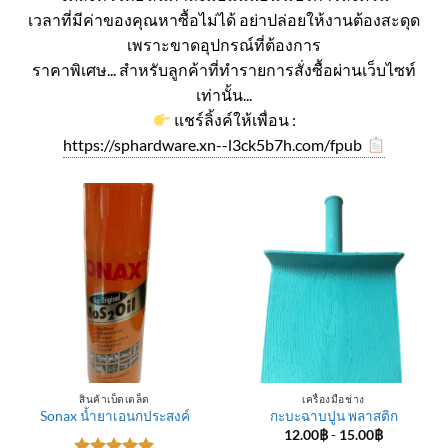
เวลาที่มีค่าของคุณหาซื้อไม่ได้ อย่าปล่อยให้งานต้องสะดุด
เพราะขาดอุปกรณ์ที่ต้องการ
ราคาพิเศษ... สำหรับลูกค้าที่ทำรายการสั่งซื้อผ่านเว็บไซท์
เท่านั้น...
แชร์ลิ้งค์ให้เพื่อน :
https://sphardware.xn--l3ck5b7h.com/fpub
สินค้าเบ็ดเตล็ด
เครื่องมือช่าง
Sonax น้ำยาเอนกประสงค์
กะบะฉาบปูน พลาสติก
12.00
฿
-
15.00
฿