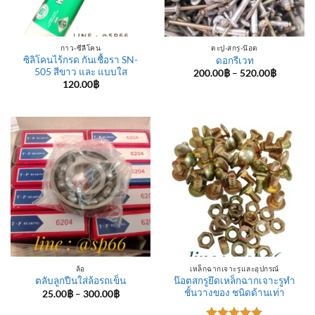
กาว-ซีลีโคน
ตะปู-สกรู-น๊อต
ซิลิโคนไร้กรด กันเชื้อรา SN-
ดอกรีเวท
505 สีขาว และ แบบใส
Price
200.00
฿
–
520.00
฿
range:
120.00
฿
200.00฿
through
520.00฿
ล้อ
เหล็กฉากเจาะรูและอุปกรณ์
น๊อตสกรูยึดเหล็กฉากเจาะรูทำ
ตลับลูกปืนใส่ล้อรถเข็น
ชั้นวางของ ชนิดด้านเท่า
Price
25.00
฿
–
300.00
฿
range:
25.00฿