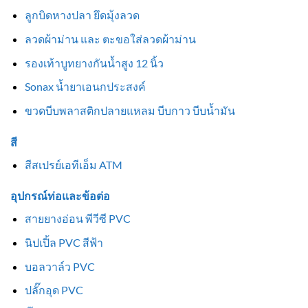
ลูกบิดหางปลา ยึดมุ้งลวด
ลวดผ้าม่าน และ ตะขอใส่ลวดผ้าม่าน
รองเท้าบูทยางกันน้ำสูง 12 นิ้ว
Sonax น้ำยาเอนกประสงค์
ขวดบีบพลาสติกปลายแหลม บีบกาว บีบน้ำมัน
สี
สีสเปรย์เอทีเอ็ม ATM
อุปกรณ์ท่อและข้อต่อ
สายยางอ่อน พีวีซี PVC
นิปเปิ้ล PVC สีฟ้า
บอลวาล์ว PVC
ปลั๊กอุด PVC