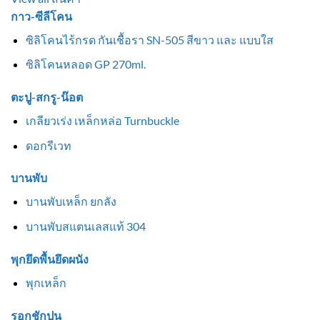
กาว-ซีลีโคน
ซิลิโคนไร้กรด กันเชื้อรา SN-505 สีขาว และ แบบใส
ซิลิโคนหลอด GP 270ml.
ตะปู-สกรู-น๊อต
เกลียวเร่ง เหล็กหล่อ Turnbuckle
ดอกรีเวท
บานพับ
บานพับเหล็ก ยกลัง
บานพับสแตนเลสแท้ 304
พุกยึดพื้นยึดผนัง
พุกเหล็ก
รอกชักปูน