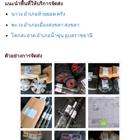
แนะนำพื้นที่ให้บริการจัดส่ง
นาวง อำเภอห้วยยอด ตรัง
พะวง อำเภอเมืองสงขลา สงขลา
โคกสะอาด อำเภอน้ำขุ่น อุบลราชธานี
ตัวอย่างการจัดส่ง