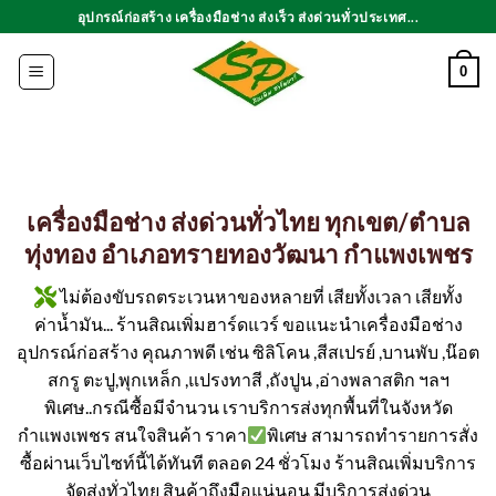
ข้าม
อุปกรณ์ก่อสร้าง เครื่องมือช่าง ส่งเร็ว ส่งด่วนทั่วประเทศ...
ไป
ยัง
0
เนื้อหา
เครื่องมือช่าง ส่งด่วนทั่วไทย ทุกเขต/ตำบล
ทุ่งทอง อำเภอทรายทองวัฒนา กำแพงเพชร
ไม่ต้องขับรถตระเวนหาของหลายที่ เสียทั้งเวลา เสียทั้ง
ค่าน้ำมัน... ร้านสิณเพิ่มฮาร์ดแวร์ ขอแนะนำเครื่องมือช่าง
อุปกรณ์ก่อสร้าง คุณภาพดี เช่น ซิลิโคน ,สีสเปรย์ ,บานพับ ,น๊อต
สกรู ตะปู,พุกเหล็ก ,แปรงทาสี ,ถังปูน ,อ่างพลาสติก ฯลฯ
พิเศษ..กรณีซื้อมีจำนวน เราบริการส่งทุกพื้นที่ในจังหวัด
กำแพงเพชร สนใจสินค้า ราคา
พิเศษ สามารถทำรายการสั่ง
ซื้อผ่านเว็บไซท์นี้ได้ทันที ตลอด 24 ชั่วโมง ร้านสิณเพิ่มบริการ
จัดส่งทั่วไทย สินค้าถึงมือแน่นอน มีบริการส่งด่วน