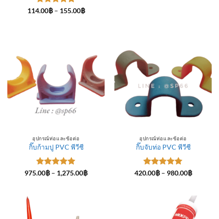
ให้คะแนน
Price
114.00
฿
–
155.00
฿
range:
5
ตั้งแต่ 1-
114.00฿
5 คะแนน
through
155.00฿
อุปกรณ์ท่อและข้อต่อ
อุปกรณ์ท่อและข้อต่อ
กิ๊บก้ามปู PVC พีวีซี
กิ๊บจับท่อ PVC พีวีซี
ให้คะแนน
Price
ให้คะแนน
Price
975.00
฿
–
1,275.00
฿
420.00
฿
–
980.00
฿
range:
range:
5
ตั้งแต่ 1-
5
ตั้งแต่ 1-
975.00฿
420.00฿
5 คะแนน
5 คะแนน
through
through
1,275.00฿
980.00฿