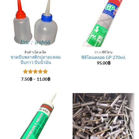
สินค้าเบ็ดเตล็ด
กาว-ซีลีโคน
ขวดบีบพลาสติกปลายแหลม
ซิลิโคนหลอด GP 270ml.
บีบกาว บีบน้ำมัน
95.00
฿
ให้คะแนน
Price
7.50
฿
–
11.00
฿
range:
5
ตั้งแต่ 1-
7.50฿
5 คะแนน
through
11.00฿