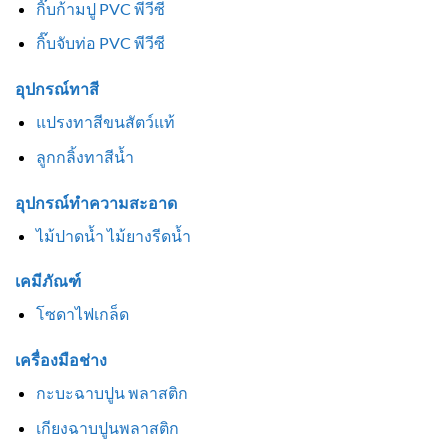
กิ๊บก้ามปู PVC พีวีซี
กิ๊บจับท่อ PVC พีวีซี
อุปกรณ์ทาสี
แปรงทาสีขนสัตว์แท้
ลูกกลิ้งทาสีน้ำ
อุปกรณ์ทำความสะอาด
ไม้ปาดน้ำ ไม้ยางรีดน้ำ
เคมีภัณฑ์
โซดาไฟเกล็ด
เครื่องมือช่าง
กะบะฉาบปูน พลาสติก
เกียงฉาบปูนพลาสติก