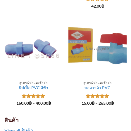
through
ให้คะแนน
300.00฿
42.00
฿
5
ตั้งแต่ 1-
5 คะแนน
อุปกรณ์ท่อและข้อต่อ
อุปกรณ์ท่อและข้อต่อ
นิปเปิ้ล PVC สีฟ้า
บอลวาล์ว PVC
ให้คะแนน
Price
ให้คะแนน
Price
160.00
฿
–
400.00
฿
15.00
฿
–
265.00
฿
range:
range:
5
ตั้งแต่ 1-
5
ตั้งแต่ 1-
160.00฿
15.00฿
5 คะแนน
5 คะแนน
through
through
400.00฿
265.00฿
สินค้า
View all สินค้า