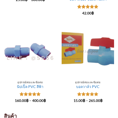
range:
25.00฿
through
ให้คะแนน
300.00฿
42.00
฿
5
ตั้งแต่ 1-
5 คะแนน
อุปกรณ์ท่อและข้อต่อ
อุปกรณ์ท่อและข้อต่อ
นิปเปิ้ล PVC สีฟ้า
บอลวาล์ว PVC
ให้คะแนน
Price
ให้คะแนน
Price
160.00
฿
–
400.00
฿
15.00
฿
–
265.00
฿
range:
range:
5
ตั้งแต่ 1-
5
ตั้งแต่ 1-
160.00฿
15.00฿
5 คะแนน
5 คะแนน
through
through
400.00฿
265.00฿
สินค้า