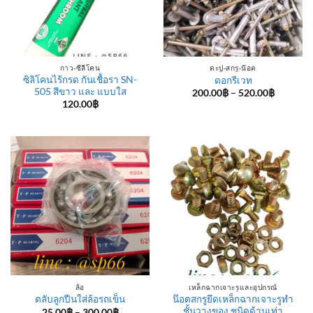
กาว-ซีลีโคน
ตะปู-สกรู-น๊อต
ซิลิโคนไร้กรด กันเชื้อรา SN-
ดอกรีเวท
505 สีขาว และ แบบใส
Price
200.00
฿
–
520.00
฿
range:
120.00
฿
200.00฿
through
520.00฿
ล้อ
เหล็กฉากเจาะรูและอุปกรณ์
น๊อตสกรูยึดเหล็กฉากเจาะรูทำ
ตลับลูกปืนใส่ล้อรถเข็น
ชั้นวางของ ชนิดด้านเท่า
Price
25.00
฿
–
300.00
฿