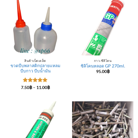
สินค้าเบ็ดเตล็ด
กาว-ซีลีโคน
ขวดบีบพลาสติกปลายแหลม
ซิลิโคนหลอด GP 270ml.
บีบกาว บีบน้ำมัน
95.00
฿
ให้คะแนน
Price
7.50
฿
–
11.00
฿
range:
5
ตั้งแต่ 1-
7.50฿
5 คะแนน
through
11.00฿