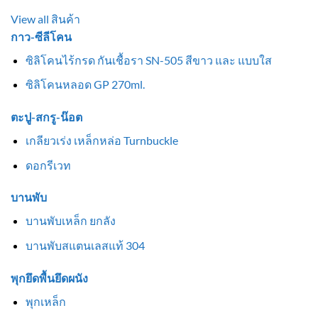
View all สินค้า
กาว-ซีลีโคน
ซิลิโคนไร้กรด กันเชื้อรา SN-505 สีขาว และ แบบใส
ซิลิโคนหลอด GP 270ml.
ตะปู-สกรู-น๊อต
เกลียวเร่ง เหล็กหล่อ Turnbuckle
ดอกรีเวท
บานพับ
บานพับเหล็ก ยกลัง
บานพับสแตนเลสแท้ 304
พุกยึดพื้นยึดผนัง
พุกเหล็ก