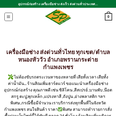
ข้าม
อุปกรณ์ก่อสร้าง เครื่องมือช่าง ส่งเร็ว ส่งด่วนทั่วประเทศ...
ไป
ยัง
0
เนื้อหา
เครื่องมือช่าง ส่งด่วนทั่วไทย ทุกเขต/ตำบล
หนองหัววัว อำเภอพรานกระต่าย
กำแพงเพชร
ไม่ต้องขับรถตระเวนหาของหลายที่ เสียทั้งเวลา เสียทั้ง
ค่าน้ำมัน... ร้านสิณเพิ่มฮาร์ดแวร์ ขอแนะนำเครื่องมือช่าง
อุปกรณ์ก่อสร้าง คุณภาพดี เช่น ซิลิโคน ,สีสเปรย์ ,บานพับ ,น๊อต
สกรู ตะปู,พุกเหล็ก ,แปรงทาสี ,ถังปูน ,อ่างพลาสติก ฯลฯ
พิเศษ..กรณีซื้อมีจำนวน เราบริการส่งทุกพื้นที่ในจังหวัด
กำแพงเพชร สนใจสินค้า ราคา
พิเศษ สามารถทำรายการสั่ง
ซื้อผ่านเว็บไซท์นี้ได้ทันที ตลอด 24 ชั่วโมง ร้านสิณเพิ่มบริการ