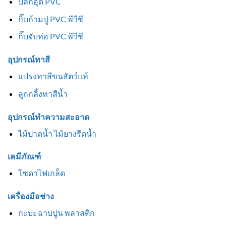
ปลั๊กอุด PVC
กิ๊บก้ามปู PVC พีวีซี
กิ๊บจับท่อ PVC พีวีซี
อุปกรณ์ทาสี
แปรงทาสีขนสัตว์แท้
ลูกกลิ้งทาสีน้ำ
อุปกรณ์ทำความสะอาด
ไม้ปาดน้ำ ไม้ยางรีดน้ำ
เคมีภัณฑ์
โซดาไฟเกล็ด
เครื่องมือช่าง
กะบะฉาบปูน พลาสติก