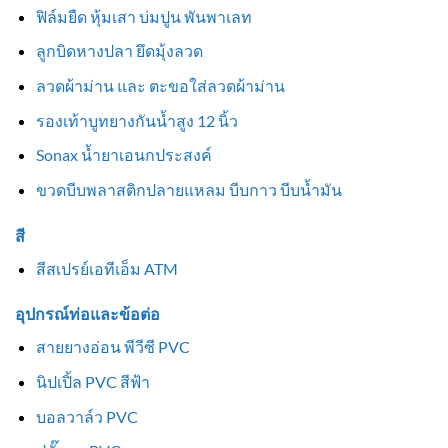
ฟิล์มยืด หุ้มเสา บ่มปูน พันพาเลท
ลูกบิดหางปลา ยึดมุ้งลวด
ลวดผ้าม่าน และ ตะขอใส่ลวดผ้าม่าน
รองเท้าบูทยางกันน้ำสูง 12 นิ้ว
Sonax น้ำยาเอนกประสงค์
ขวดบีบพลาสติกปลายแหลม บีบกาว บีบน้ำมัน
สี
สีสเปรย์เอทีเอ็ม ATM
อุปกรณ์ท่อและข้อต่อ
สายยางอ่อน พีวีซี PVC
นิปเปิ้ล PVC สีฟ้า
บอลวาล์ว PVC