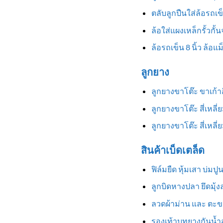
ตลับลูกปืนใส่ล้อรถเข
ล้อใส่แผงเหล็กรั้วกั้
ล้อรถเข็น 8 นิ้ว ล้อแ
ลูกยาง
ลูกยางขาโต๊ะ ขาเก้
ลูกยางขาโต๊ะ สี่เหลี
ลูกยางขาโต๊ะ สี่เหล
สินค้าเบ็ดเตล็ด
ฟิล์มยืด หุ้มเสา บ่มป
ลูกบิดหางปลา ยึดมุ้
ลวดผ้าม่าน และ ตะข
รองเท้าบูทยางกันน้ำสู