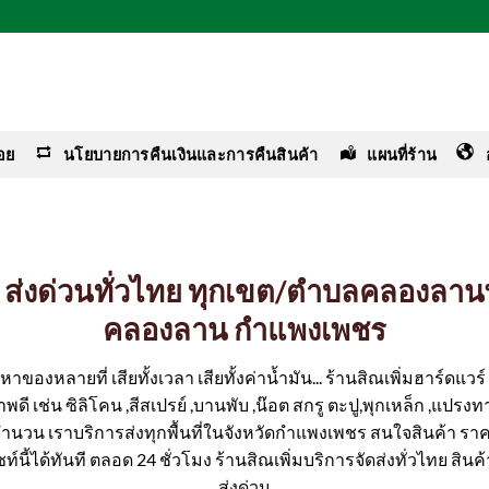
อย
นโยบายการคืนเงินและการคืนสินค้า
แผนที่ร้าน
่าง ส่งด่วนทั่วไทย ทุกเขต/ตำบลคลองลา
คลองลาน กำแพงเพชร
ของหลายที่ เสียทั้งเวลา เสียทั้งค่าน้ำมัน... ร้านสิณเพิ่มฮาร์ดแว
ดี เช่น ซิลิโคน ,สีสเปรย์ ,บานพับ ,น๊อต สกรู ตะปู,พุกเหล็ก ,แปรงทา
ีจำนวน เราบริการส่งทุกพื้นที่ในจังหวัดกำแพงเพชร สนใจสินค้า รา
ซท์นี้ได้ทันที ตลอด 24 ชั่วโมง ร้านสิณเพิ่มบริการจัดส่งทั่วไทย สิน
ส่งด่วน