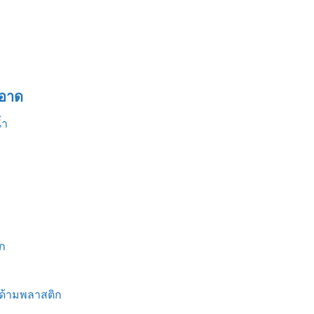
อาด
้ำ
ก
 ด้ามพลาสติก