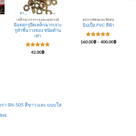
เหล็กฉากเจาะรูและอุปกรณ์
อุปกรณ์ท่อและข้อต่อ
น๊อตสกรูยึดเหล็กฉากเจาะ
นิปเปิ้ล PVC สีฟ้า
รูทำชั้นวางของ ชนิดด้าน
ce
ge:
เท่า
.00฿
ให้คะแนน
Price
160.00
฿
–
400.00
฿
rough
range:
5
ตั้งแต่ 1-
0.00฿
160.00฿
5 คะแนน
ให้คะแนน
42.00
฿
through
5
ตั้งแต่ 1-
400.00฿
5 คะแนน
ื้อรา SN-505 สีขาว และ แบบใส
ml.