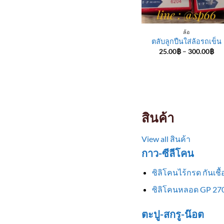
ล้อ
ตลับลูกปืนใส่ล้อรถเข็น
Pri
25.00
฿
–
300.00
฿
ran
25
th
30
สินค้า
View all สินค้า
กาว-ซีลีโคน
ซิลิโคนไร้กรด กันเช
ซิลิโคนหลอด GP 270
ตะปู-สกรู-น๊อต