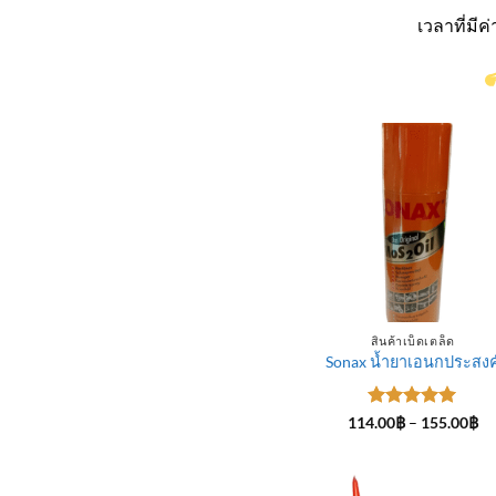
เวลาที่มี
สินค้าเบ็ดเตล็ด
Sonax น้ำยาเอนกประสงค
ให้คะแนน
Pr
114.00
฿
–
155.00
฿
ra
5
ตั้งแต่ 1-
11
5 คะแนน
th
15