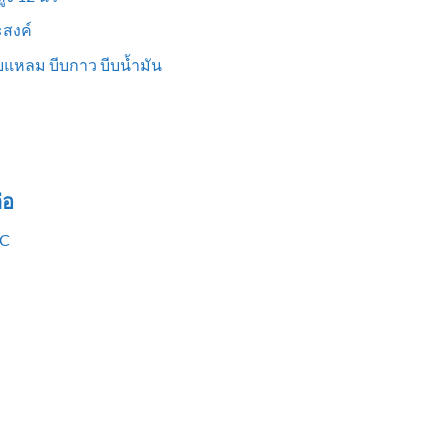
สงค์
แหลม บีบกาว บีบน้ำมัน
่อ
VC