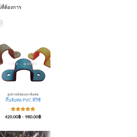
ที่ต้องการ
อุปกรณ์ท่อและข้อต่อ
กิ๊บจับท่อ PVC พีวีซี
ให้คะแนน
Price
420.00
฿
–
980.00
฿
range:
5
ตั้งแต่ 1-
420.00฿
5 คะแนน
through
฿
980.00฿