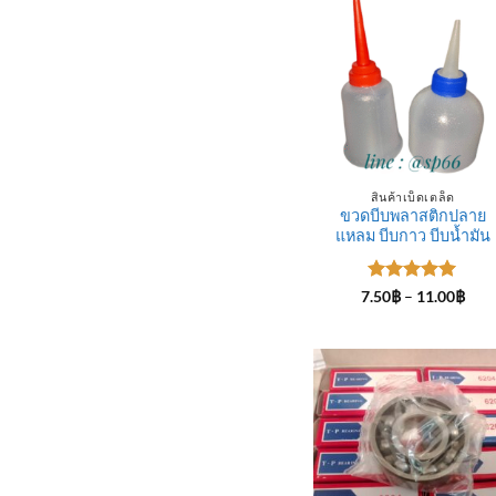
สินค้าเบ็ดเตล็ด
ขวดบีบพลาสติกปลาย
แหลม บีบกาว บีบน้ำมัน
ให้คะแนน
Pric
7.50
฿
–
11.00
฿
rang
5
ตั้งแต่ 1-
7.50
5 คะแนน
thro
11.0