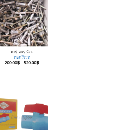
ตะปู-สกรู-น๊อต
ดอกรีเวท
Price
200.00
฿
–
520.00
฿
range:
200.00฿
through
520.00฿