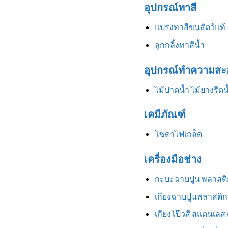
อุปกรณ์ทาสี
แปรงทาสีขนสัตว์แท้
ลูกกลิ้งทาสีน้ำ
อุปกรณ์ทำความสะ
ไม้ปาดน้ำ ไม้ยางรีดน
เคมีภัณฑ์
โซดาไฟเกล็ด
เครื่องมือช่าง
กะบะฉาบปูน พลาสติ
เกียงฉาบปูนพลาสติก
เกียงโป๊วสี สแตนเลส