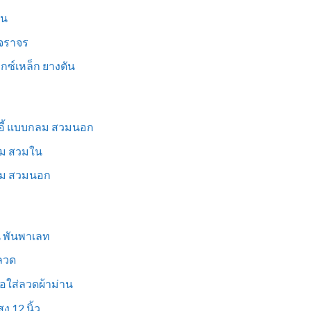
็น
นจราจร
ม็กซ์เหล็ก ยางตัน
าอี้ แบบกลม สวมนอก
่ยม สวมใน
ี่ยม สวมนอก
ูน พันพาเลท
งลวด
อใส่ลวดผ้าม่าน
ง 12 นิ้ว