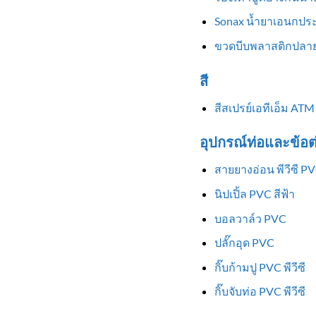
Sonax น้ำยาเอนกประ
ขวดบีบพลาสติกปลาย
สี
สีสเปรย์เอทีเอ็ม ATM
อุปกรณ์ท่อและข้อต
สายยางอ่อน พีวีซี P
นิปเปิ้ล PVC สีฟ้า
บอลวาล์ว PVC
ปลั๊กอุด PVC
กิ๊บก้ามปู PVC พีวีซี
กิ๊บจับท่อ PVC พีวีซี