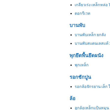
เกลียวเร่ง เหล็กหล่อ
ดอกรีเวท
บานพับ
บานพับเหล็ก ยกลัง
บานพับสแตนเลสแท้ 
พุกยึดพื้นยึดผนัง
พุกเหล็ก
รอกชักปูน
รอกล้อจักรยาน เล็ก 
ล้อ
ลูกล้อเหล็กแป้นหมุน 3