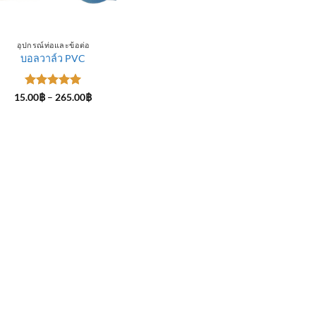
อุปกรณ์ท่อและข้อต่อ
บอลวาล์ว PVC
ให้คะแนน
Price
15.00
฿
–
265.00
฿
range:
5
ตั้งแต่ 1-
15.00฿
5 คะแนน
through
265.00฿