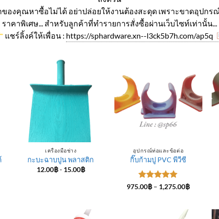
ค่าของคุณหาซื้อไม่ได้ อย่าปล่อยให้งานต้องสะดุด เพราะขาดอุปกรณ์
ราคาพิเศษ... สำหรับลูกค้าที่ทำรายการสั่งซื้อผ่านเว็บไซท์เท่านั้น...
แชร์ลิ้งค์ให้เพื่อน :
https://sphardware.xn--l3ck5b7h.com/ap5q
เครื่องมือช่าง
อุปกรณ์ท่อและข้อต่อ
์
กะบะฉาบปูน พลาสติก
กิ๊บก้ามปู PVC พีวีซี
12.00
฿
-
15.00
฿
ice
ให้คะแนน
Price
975.00
฿
–
1,275.00
฿
nge:
range:
5
ตั้งแต่ 1-
4.00฿
975.00฿
5 คะแนน
rough
through
5.00฿
1,275.00