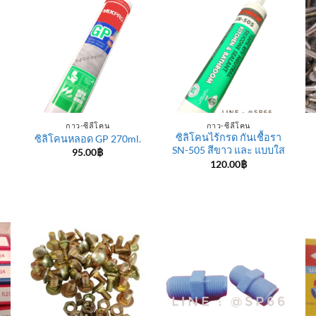
กาว-ซีลีโคน
กาว-ซีลีโคน
ซิลิโคนไร้กรด กันเชื้อรา
ซิลิโคนหลอด GP 270ml.
SN-505 สีขาว และ แบบใส
95.00
฿
120.00
฿
e
e:
฿
ugh
0฿