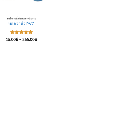
อุปกรณ์ท่อและข้อต่อ
บอลวาล์ว PVC
ให้คะแนน
Price
15.00
฿
–
265.00
฿
range:
5
ตั้งแต่ 1-
15.00฿
5 คะแนน
through
265.00฿