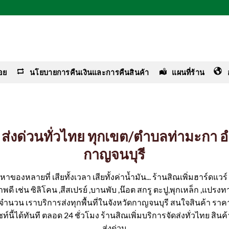
อย
นโยบายการคืนเงินและการคืนสินค้า
แผนที่ร้าน
าง ส่งด่วนทั่วไทย ทุกเขต/ตำบลท่ามะกา
กาญจนบุรี
ของหลายที่ เสียทั้งเวลา เสียทั้งค่าน้ำมัน... ร้านสิณเพิ่มฮาร์ดแว
ดี เช่น ซิลิโคน ,สีสเปรย์ ,บานพับ ,น๊อต สกรู ตะปู,พุกเหล็ก ,แปรงทา
มีจำนวน เราบริการส่งทุกพื้นที่ในจังหวัดกาญจนบุรี สนใจสินค้า ราค
ซท์นี้ได้ทันที ตลอด 24 ชั่วโมง ร้านสิณเพิ่มบริการจัดส่งทั่วไทย สิน
ส่งด่วน