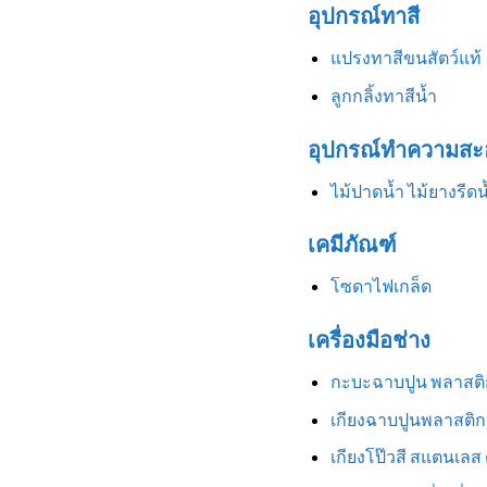
อุปกรณ์ทาสี
แปรงทาสีขนสัตว์แท้
ลูกกลิ้งทาสีน้ำ
อุปกรณ์ทำความสะ
ไม้ปาดน้ำ ไม้ยางรีดน
เคมีภัณฑ์
โซดาไฟเกล็ด
เครื่องมือช่าง
กะบะฉาบปูน พลาสติ
เกียงฉาบปูนพลาสติก
เกียงโป๊วสี สแตนเลส