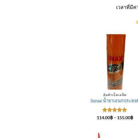
เวลาที่มี
สินค้าเบ็ดเตล็ด
Sonax น้ำยาเอนกประสงค
ให้คะแนน
Pr
114.00
฿
–
155.00
฿
ra
5
ตั้งแต่ 1-
11
5 คะแนน
th
15