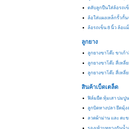
ตลับลูกปืนใส่ล้อรถเข
ล้อใส่แผงเหล็กรั้วกั้
ล้อรถเข็น 8 นิ้ว ล้อแ
ลูกยาง
ลูกยางขาโต๊ะ ขาเก้
ลูกยางขาโต๊ะ สี่เหลี
ลูกยางขาโต๊ะ สี่เหล
สินค้าเบ็ดเตล็ด
ฟิล์มยืด หุ้มเสา บ่มป
ลูกบิดหางปลา ยึดมุ้
ลวดผ้าม่าน และ ตะข
รองเท้าบูทยางกันน้ำสู