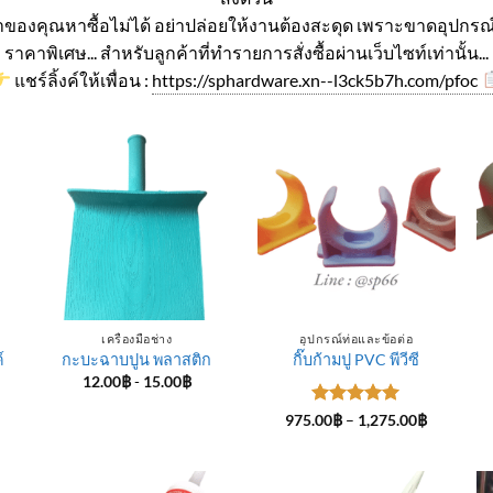
ค่าของคุณหาซื้อไม่ได้ อย่าปล่อยให้งานต้องสะดุด เพราะขาดอุปกรณ์
ราคาพิเศษ... สำหรับลูกค้าที่ทำรายการสั่งซื้อผ่านเว็บไซท์เท่านั้น...
แชร์ลิ้งค์ให้เพื่อน :
https://sphardware.xn--l3ck5b7h.com/pfoc
เครื่องมือช่าง
อุปกรณ์ท่อและข้อต่อ
์
กะบะฉาบปูน พลาสติก
กิ๊บก้ามปู PVC พีวีซี
12.00
฿
-
15.00
฿
ice
ให้คะแนน
Price
975.00
฿
–
1,275.00
฿
nge:
range:
5
ตั้งแต่ 1-
4.00฿
975.00฿
5 คะแนน
rough
through
5.00฿
1,275.00