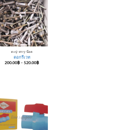
ตะปู-สกรู-น๊อต
ดอกรีเวท
Price
200.00
฿
–
520.00
฿
range:
200.00฿
through
520.00฿