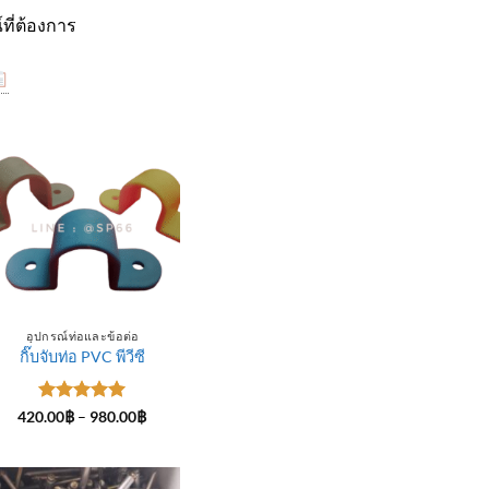
ที่ต้องการ
อุปกรณ์ท่อและข้อต่อ
กิ๊บจับท่อ PVC พีวีซี
ให้คะแนน
Price
420.00
฿
–
980.00
฿
range:
5
ตั้งแต่ 1-
420.00฿
5 คะแนน
through
฿
980.00฿