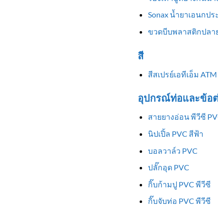
Sonax น้ำยาเอนกประ
ขวดบีบพลาสติกปลาย
สี
สีสเปรย์เอทีเอ็ม ATM
อุปกรณ์ท่อและข้อต
สายยางอ่อน พีวีซี P
นิปเปิ้ล PVC สีฟ้า
บอลวาล์ว PVC
ปลั๊กอุด PVC
กิ๊บก้ามปู PVC พีวีซี
กิ๊บจับท่อ PVC พีวีซี