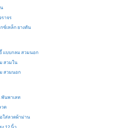
็น
นจราจร
ม็กซ์เหล็ก ยางตัน
าอี้ แบบกลม สวมนอก
่ยม สวมใน
ี่ยม สวมนอก
ูน พันพาเลท
งลวด
อใส่ลวดผ้าม่าน
ง 12 นิ้ว