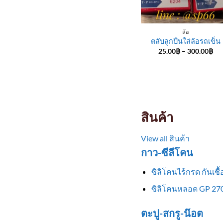
ล้อ
ตลับลูกปืนใส่ล้อรถเข็น
Pri
25.00
฿
–
300.00
฿
ran
25
th
30
สินค้า
View all สินค้า
กาว-ซีลีโคน
ซิลิโคนไร้กรด กันเช
ซิลิโคนหลอด GP 270
ตะปู-สกรู-น๊อต