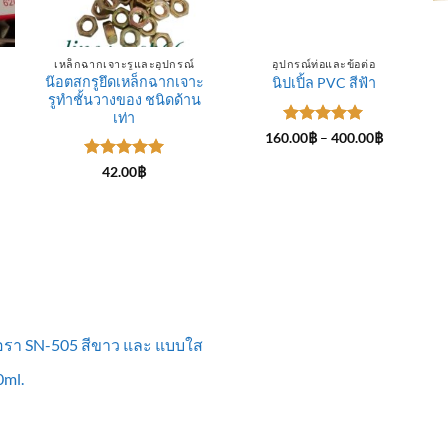
เหล็กฉากเจาะรูและอุปกรณ์
อุปกรณ์ท่อและข้อต่อ
น๊อตสกรูยึดเหล็กฉากเจาะ
นิปเปิ้ล PVC สีฟ้า
รูทำชั้นวางของ ชนิดด้าน
ce
ge:
เท่า
.00฿
ให้คะแนน
Price
160.00
฿
–
400.00
฿
rough
range:
5
ตั้งแต่ 1-
0.00฿
160.00฿
5 คะแนน
ให้คะแนน
42.00
฿
through
5
ตั้งแต่ 1-
400.00฿
5 คะแนน
ื้อรา SN-505 สีขาว และ แบบใส
ml.