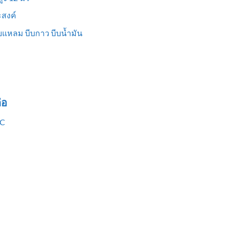
สงค์
แหลม บีบกาว บีบน้ำมัน
่อ
VC