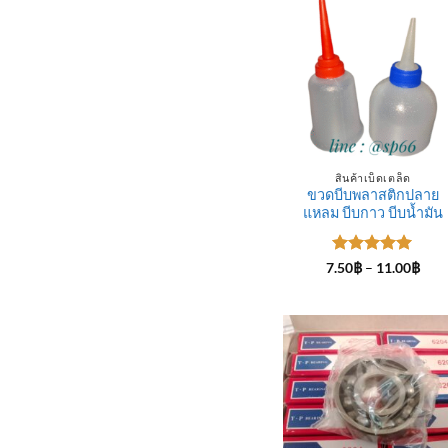
สินค้าเบ็ดเตล็ด
ขวดบีบพลาสติกปลาย
แหลม บีบกาว บีบน้ำมัน
ให้คะแนน
Pric
7.50
฿
–
11.00
฿
rang
5
ตั้งแต่ 1-
7.50
5 คะแนน
thro
11.0