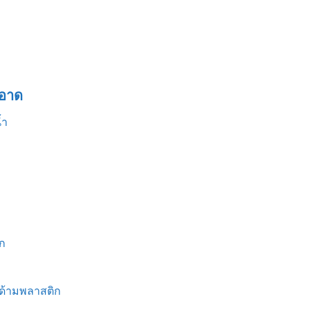
อาด
้ำ
ก
 ด้ามพลาสติก