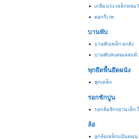
เกลียวเร่ง เหล็กหล่อ
ดอกรีเวท
บานพับ
บานพับเหล็ก ยกลัง
บานพับสแตนเลสแท้ 
พุกยึดพื้นยึดผนัง
พุกเหล็ก
รอกชักปูน
รอกล้อจักรยาน เล็ก 
ล้อ
ลูกล้อเหล็กแป้นหมุน 3