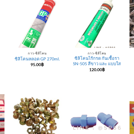
กาว-ซีลีโคน
กาว-ซีลีโคน
ซิลิโคนไร้กรด กันเชื้อรา
ซิลิโคนหลอด GP 270ml.
SN-505 สีขาว และ แบบใส
95.00
฿
120.00
฿
e
e:
฿
ugh
0฿