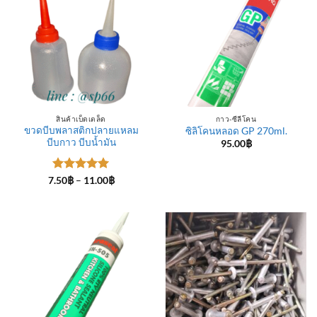
สินค้าเบ็ดเตล็ด
กาว-ซีลีโคน
ขวดบีบพลาสติกปลายแหลม
ซิลิโคนหลอด GP 270ml.
บีบกาว บีบน้ำมัน
95.00
฿
ให้คะแนน
Price
7.50
฿
–
11.00
฿
range:
5
ตั้งแต่ 1-
7.50฿
5 คะแนน
through
11.00฿