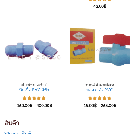
through
ให้คะแนน
300.00฿
42.00
฿
5
ตั้งแต่ 1-
5 คะแนน
อุปกรณ์ท่อและข้อต่อ
อุปกรณ์ท่อและข้อต่อ
นิปเปิ้ล PVC สีฟ้า
บอลวาล์ว PVC
ให้คะแนน
Price
ให้คะแนน
Price
160.00
฿
–
400.00
฿
15.00
฿
–
265.00
฿
range:
range:
5
ตั้งแต่ 1-
5
ตั้งแต่ 1-
160.00฿
15.00฿
5 คะแนน
5 คะแนน
through
through
400.00฿
265.00฿
สินค้า
View all สินค้า