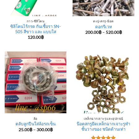
กาว-ซีลีโคน
ตะปู-สกรู-น๊อต
ซิลิโคนไร้กรด กันเชื้อรา SN-
ดอกรีเวท
505 สีขาว และ แบบใส
Price
200.00
฿
–
520.00
฿
range:
120.00
฿
200.00฿
through
520.00฿
ล้อ
เหล็กฉากเจาะรูและอุปกรณ์
น๊อตสกรูยึดเหล็กฉากเจาะรูทำ
ตลับลูกปืนใส่ล้อรถเข็น
ชั้นวางของ ชนิดด้านเท่า
Price
25.00
฿
–
300.00
฿
range:
25.00฿