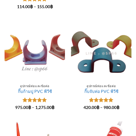
ให้คะแนน
Price
114.00
฿
–
155.00
฿
range:
5
ตั้งแต่ 1-
114.00฿
5 คะแนน
through
155.00฿
อุปกรณ์ท่อและข้อต่อ
อุปกรณ์ท่อและข้อต่อ
กิ๊บก้ามปู PVC พีวีซี
กิ๊บจับท่อ PVC พีวีซี
ให้คะแนน
Price
ให้คะแนน
Price
975.00
฿
–
1,275.00
฿
420.00
฿
–
980.00
฿
range:
range:
5
ตั้งแต่ 1-
5
ตั้งแต่ 1-
975.00฿
420.00฿
5 คะแนน
5 คะแนน
through
through
1,275.00฿
980.00฿