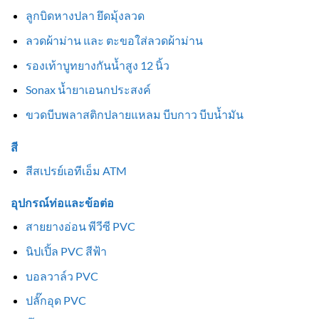
ลูกบิดหางปลา ยึดมุ้งลวด
ลวดผ้าม่าน และ ตะขอใส่ลวดผ้าม่าน
รองเท้าบูทยางกันน้ำสูง 12 นิ้ว
Sonax น้ำยาเอนกประสงค์
ขวดบีบพลาสติกปลายแหลม บีบกาว บีบน้ำมัน
สี
สีสเปรย์เอทีเอ็ม ATM
อุปกรณ์ท่อและข้อต่อ
สายยางอ่อน พีวีซี PVC
นิปเปิ้ล PVC สีฟ้า
บอลวาล์ว PVC
ปลั๊กอุด PVC