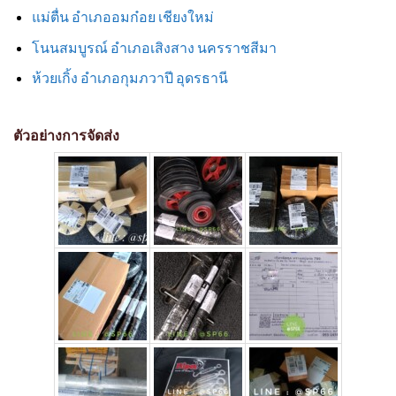
แม่ตื่น อำเภออมก๋อย เชียงใหม่
โนนสมบูรณ์ อำเภอเสิงสาง นครราชสีมา
ห้วยเกิ้ง อำเภอกุมภวาปี อุดรธานี
ตัวอย่างการจัดส่ง