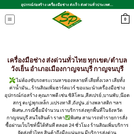
ข้าม
อุปกรณ์ก่อสร้าง เครื่องมือช่าง ส่งเร็ว ส่งด่วนทั่วประเทศ...
ไป
ยัง
0
เนื้อหา
เครื่องมือช่าง ส่งด่วนทั่วไทย ทุกเขต/ตำบล
วังเย็น อำเภอเมืองกาญจนบุรี กาญจนบุรี
ไม่ต้องขับรถตระเวนหาของหลายที่ เสียทั้งเวลา เสียทั้ง
ค่าน้ำมัน... ร้านสิณเพิ่มฮาร์ดแวร์ ขอแนะนำเครื่องมือช่าง
อุปกรณ์ก่อสร้าง คุณภาพดี เช่น ซิลิโคน ,สีสเปรย์ ,บานพับ ,น๊อต
สกรู ตะปู,พุกเหล็ก ,แปรงทาสี ,ถังปูน ,อ่างพลาสติก ฯลฯ
พิเศษ..กรณีซื้อมีจำนวน เราบริการส่งทุกพื้นที่ในจังหวัด
กาญจนบุรี สนใจสินค้า ราคา
พิเศษ สามารถทำรายการสั่ง
ซื้อผ่านเว็บไซท์นี้ได้ทันที ตลอด 24 ชั่วโมง ร้านสิณเพิ่มบริการ
จัดส่งทั่วไทย สินค้าถึงมือแน่นอน มีบริการส่งด่วน