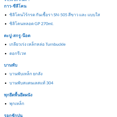
กาว-ซีลีโคน
ซิลิโคนไร้กรด กันเชื้อรา SN-505 สีขาว และ แบบใส
ซิลิโคนหลอด GP 270ml.
ตะปู-สกรู-น๊อต
เกลียวเร่ง เหล็กหล่อ Turnbuckle
ดอกรีเวท
บานพับ
บานพับเหล็ก ยกลัง
บานพับสแตนเลสแท้ 304
พุกยึดพื้นยึดผนัง
พุกเหล็ก
รอกชักปูน