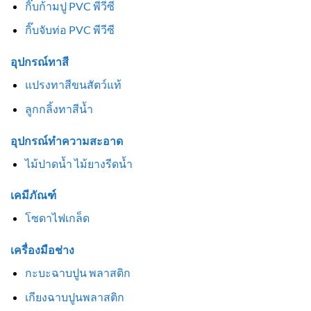
กิ๊บก้ามปู PVC พีวีซี
กิ๊บจับท่อ PVC พีวีซี
อุปกรณ์ทาสี
แปรงทาสีขนสัตว์แท้
ลูกกลิ้งทาสีน้ำ
อุปกรณ์ทำความสะอาด
ไม้ปาดน้ำ ไม้ยางรีดน้ำ
เคมีภัณฑ์
โซดาไฟเกล็ด
เครื่องมือช่าง
กะบะฉาบปูน พลาสติก
เกียงฉาบปูนพลาสติก