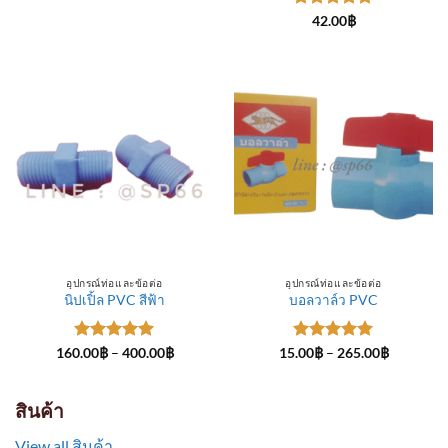
through
ให้คะแนน
300.00฿
42.00
฿
5
ตั้งแต่ 1-
5 คะแนน
อุปกรณ์ท่อและข้อต่อ
อุปกรณ์ท่อและข้อต่อ
นิปเปิ้ล PVC สีฟ้า
บอลวาล์ว PVC
ให้คะแนน
Price
ให้คะแนน
Price
160.00
฿
–
400.00
฿
15.00
฿
–
265.00
฿
range:
range:
5
ตั้งแต่ 1-
5
ตั้งแต่ 1-
160.00฿
15.00฿
5 คะแนน
5 คะแนน
through
through
400.00฿
265.00฿
สินค้า
View all สินค้า