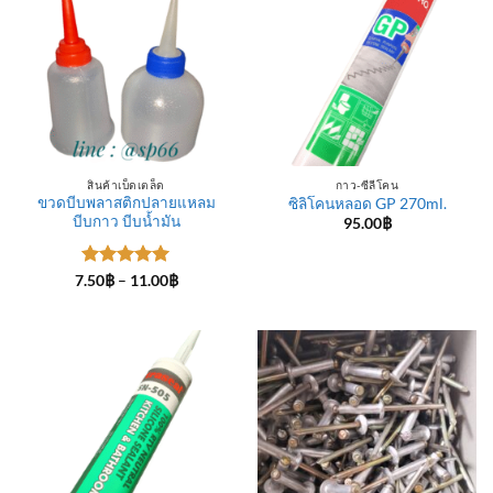
สินค้าเบ็ดเตล็ด
กาว-ซีลีโคน
ขวดบีบพลาสติกปลายแหลม
ซิลิโคนหลอด GP 270ml.
บีบกาว บีบน้ำมัน
95.00
฿
ให้คะแนน
Price
7.50
฿
–
11.00
฿
range:
5
ตั้งแต่ 1-
7.50฿
5 คะแนน
through
11.00฿