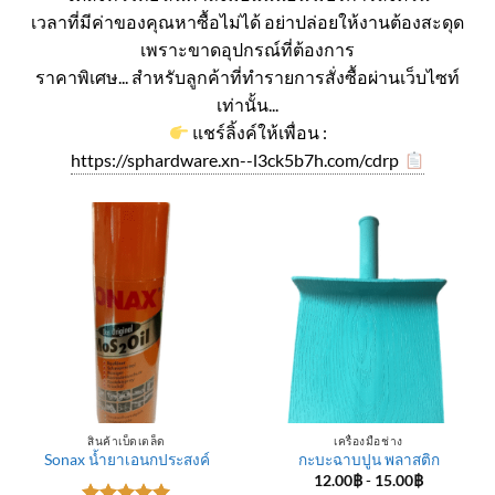
เวลาที่มีค่าของคุณหาซื้อไม่ได้ อย่าปล่อยให้งานต้องสะดุด
เพราะขาดอุปกรณ์ที่ต้องการ
ราคาพิเศษ... สำหรับลูกค้าที่ทำรายการสั่งซื้อผ่านเว็บไซท์
เท่านั้น...
แชร์ลิ้งค์ให้เพื่อน :
https://sphardware.xn--l3ck5b7h.com/cdrp
สินค้าเบ็ดเตล็ด
เครื่องมือช่าง
Sonax น้ำยาเอนกประสงค์
กะบะฉาบปูน พลาสติก
12.00
฿
-
15.00
฿