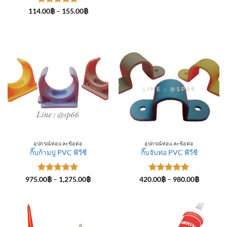
ให้คะแนน
Price
114.00
฿
–
155.00
฿
range:
5
ตั้งแต่ 1-
114.00฿
5 คะแนน
through
155.00฿
อุปกรณ์ท่อและข้อต่อ
อุปกรณ์ท่อและข้อต่อ
กิ๊บก้ามปู PVC พีวีซี
กิ๊บจับท่อ PVC พีวีซี
ให้คะแนน
Price
ให้คะแนน
Price
975.00
฿
–
1,275.00
฿
420.00
฿
–
980.00
฿
range:
range:
5
ตั้งแต่ 1-
5
ตั้งแต่ 1-
975.00฿
420.00฿
5 คะแนน
5 คะแนน
through
through
1,275.00฿
980.00฿