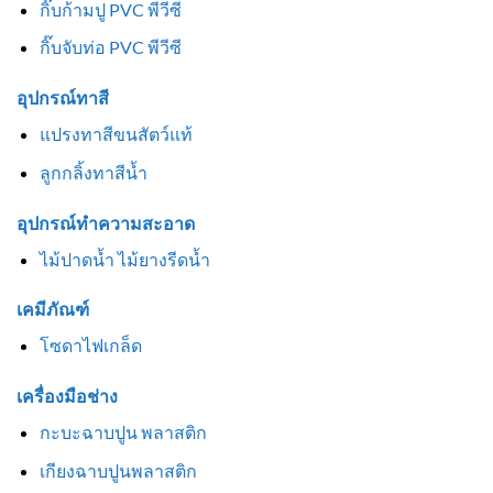
กิ๊บก้ามปู PVC พีวีซี
กิ๊บจับท่อ PVC พีวีซี
อุปกรณ์ทาสี
แปรงทาสีขนสัตว์แท้
ลูกกลิ้งทาสีน้ำ
อุปกรณ์ทำความสะอาด
ไม้ปาดน้ำ ไม้ยางรีดน้ำ
เคมีภัณฑ์
โซดาไฟเกล็ด
เครื่องมือช่าง
กะบะฉาบปูน พลาสติก
เกียงฉาบปูนพลาสติก