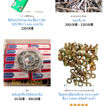
กาว-ซีลีโคน
ตะปู-สกรู-น๊อต
ซิลิโคนไร้กรด กันเชื้อรา SN-
ดอกรีเวท
505 สีขาว และ แบบใส
Price
200.00
฿
–
520.00
฿
range:
120.00
฿
200.00฿
through
520.00฿
ล้อ
เหล็กฉากเจาะรูและอุปกรณ์
น๊อตสกรูยึดเหล็กฉากเจาะรูทำ
ตลับลูกปืนใส่ล้อรถเข็น
ชั้นวางของ ชนิดด้านเท่า
Price
25.00
฿
–
300.00
฿
range:
25.00฿