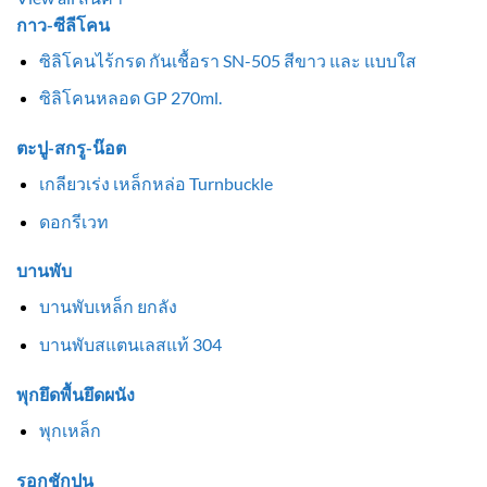
กาว-ซีลีโคน
ซิลิโคนไร้กรด กันเชื้อรา SN-505 สีขาว และ แบบใส
ซิลิโคนหลอด GP 270ml.
ตะปู-สกรู-น๊อต
เกลียวเร่ง เหล็กหล่อ Turnbuckle
ดอกรีเวท
บานพับ
บานพับเหล็ก ยกลัง
บานพับสแตนเลสแท้ 304
พุกยึดพื้นยึดผนัง
พุกเหล็ก
รอกชักปูน