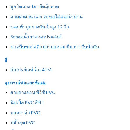
ลูกบิดหางปลา ยึดมุ้งลวด
ลวดผ้าม่าน และ ตะขอใส่ลวดผ้าม่าน
รองเท้าบูทยางกันน้ำสูง 12 นิ้ว
Sonax น้ำยาเอนกประสงค์
ขวดบีบพลาสติกปลายแหลม บีบกาว บีบน้ำมัน
สี
สีสเปรย์เอทีเอ็ม ATM
อุปกรณ์ท่อและข้อต่อ
สายยางอ่อน พีวีซี PVC
นิปเปิ้ล PVC สีฟ้า
บอลวาล์ว PVC
ปลั๊กอุด PVC