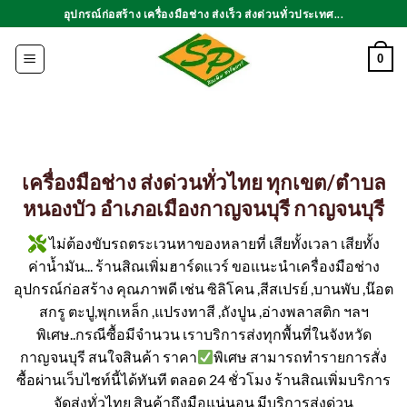
ข้าม
อุปกรณ์ก่อสร้าง เครื่องมือช่าง ส่งเร็ว ส่งด่วนทั่วประเทศ...
ไป
ยัง
0
เนื้อหา
เครื่องมือช่าง ส่งด่วนทั่วไทย ทุกเขต/ตำบล
หนองบัว อำเภอเมืองกาญจนบุรี กาญจนบุรี
ไม่ต้องขับรถตระเวนหาของหลายที่ เสียทั้งเวลา เสียทั้ง
ค่าน้ำมัน... ร้านสิณเพิ่มฮาร์ดแวร์ ขอแนะนำเครื่องมือช่าง
อุปกรณ์ก่อสร้าง คุณภาพดี เช่น ซิลิโคน ,สีสเปรย์ ,บานพับ ,น๊อต
สกรู ตะปู,พุกเหล็ก ,แปรงทาสี ,ถังปูน ,อ่างพลาสติก ฯลฯ
พิเศษ..กรณีซื้อมีจำนวน เราบริการส่งทุกพื้นที่ในจังหวัด
กาญจนบุรี สนใจสินค้า ราคา
พิเศษ สามารถทำรายการสั่ง
ซื้อผ่านเว็บไซท์นี้ได้ทันที ตลอด 24 ชั่วโมง ร้านสิณเพิ่มบริการ
จัดส่งทั่วไทย สินค้าถึงมือแน่นอน มีบริการส่งด่วน