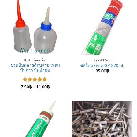
สินค้าเบ็ดเตล็ด
กาว-ซีลีโคน
ขวดบีบพลาสติกปลายแหลม
ซิลิโคนหลอด GP 270ml.
บีบกาว บีบน้ำมัน
95.00
฿
ให้คะแนน
Price
7.50
฿
–
11.00
฿
range:
5
ตั้งแต่ 1-
7.50฿
5 คะแนน
through
11.00฿