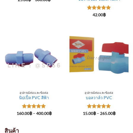
range:
25.00฿
through
ให้คะแนน
300.00฿
42.00
฿
5
ตั้งแต่ 1-
5 คะแนน
อุปกรณ์ท่อและข้อต่อ
อุปกรณ์ท่อและข้อต่อ
นิปเปิ้ล PVC สีฟ้า
บอลวาล์ว PVC
ให้คะแนน
Price
ให้คะแนน
Price
160.00
฿
–
400.00
฿
15.00
฿
–
265.00
฿
range:
range:
5
ตั้งแต่ 1-
5
ตั้งแต่ 1-
160.00฿
15.00฿
5 คะแนน
5 คะแนน
through
through
400.00฿
265.00฿
สินค้า