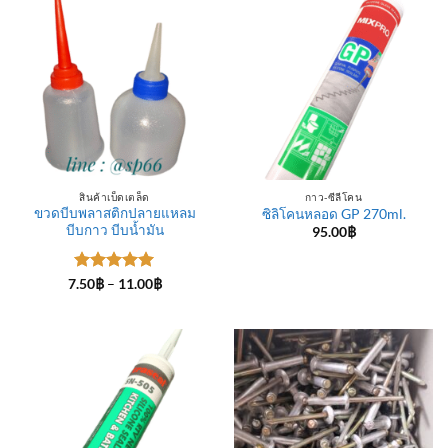
สินค้าเบ็ดเตล็ด
กาว-ซีลีโคน
ขวดบีบพลาสติกปลายแหลม
ซิลิโคนหลอด GP 270ml.
บีบกาว บีบน้ำมัน
95.00
฿
ให้คะแนน
Price
7.50
฿
–
11.00
฿
range:
5
ตั้งแต่ 1-
7.50฿
5 คะแนน
through
11.00฿