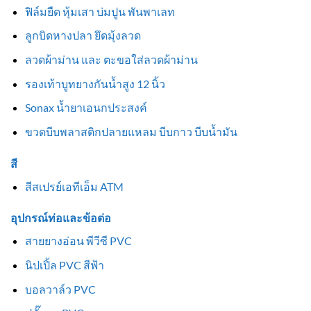
ฟิล์มยืด หุ้มเสา บ่มปูน พันพาเลท
ลูกบิดหางปลา ยึดมุ้งลวด
ลวดผ้าม่าน และ ตะขอใส่ลวดผ้าม่าน
รองเท้าบูทยางกันน้ำสูง 12 นิ้ว
Sonax น้ำยาเอนกประสงค์
ขวดบีบพลาสติกปลายแหลม บีบกาว บีบน้ำมัน
สี
สีสเปรย์เอทีเอ็ม ATM
อุปกรณ์ท่อและข้อต่อ
สายยางอ่อน พีวีซี PVC
นิปเปิ้ล PVC สีฟ้า
บอลวาล์ว PVC