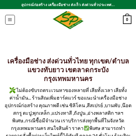
ข้าม
อุปกรณ์ก่อสร้าง เครื่องมือช่าง ส่งเร็ว ส่งด่วนทั่วประเทศ...
ไป
ยัง
0
เนื้อหา
เครื่องมือช่าง ส่งด่วนทั่วไทย ทุกเขต/ตำบล
แขวงทับยาว เขตลาดกระบัง
กรุงเทพมหานคร
ไม่ต้องขับรถตระเวนหาของหลายที่ เสียทั้งเวลา เสียทั้ง
ค่าน้ำมัน... ร้านสิณเพิ่มฮาร์ดแวร์ ขอแนะนำเครื่องมือช่าง
อุปกรณ์ก่อสร้าง คุณภาพดี เช่น ซิลิโคน ,สีสเปรย์ ,บานพับ ,น๊อต
สกรู ตะปู,พุกเหล็ก ,แปรงทาสี ,ถังปูน ,อ่างพลาสติก ฯลฯ
พิเศษ..กรณีซื้อมีจำนวน เราบริการส่งทุกพื้นที่ในจังหวัด
กรุงเทพมหานคร สนใจสินค้า ราคา
พิเศษ สามารถทำ
รายการสั่งซื้อผ่านเว็บไซท์นี้ได้ทันที ตลอด 24 ชั่วโมง ร้านสิณ