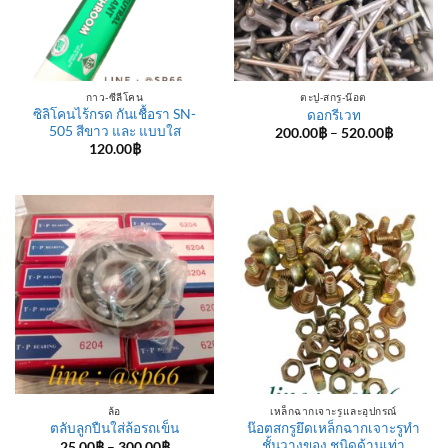
กาว-ซีลีโคน
ตะปู-สกรู-น๊อต
ซิลิโคนไร้กรด กันเชื้อรา SN-
ดอกรีเวท
505 สีขาว และ แบบใส
Price
200.00
฿
–
520.00
฿
range:
120.00
฿
200.00฿
through
520.00฿
ล้อ
เหล็กฉากเจาะรูและอุปกรณ์
น๊อตสกรูยึดเหล็กฉากเจาะรูทำ
ตลับลูกปืนใส่ล้อรถเข็น
ชั้นวางของ ชนิดด้านเท่า
Price
25.00
฿
–
300.00
฿