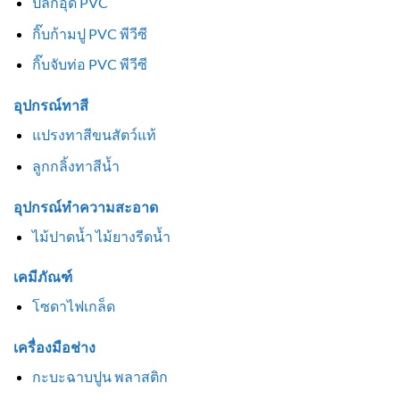
ปลั๊กอุด PVC
กิ๊บก้ามปู PVC พีวีซี
กิ๊บจับท่อ PVC พีวีซี
อุปกรณ์ทาสี
แปรงทาสีขนสัตว์แท้
ลูกกลิ้งทาสีน้ำ
อุปกรณ์ทำความสะอาด
ไม้ปาดน้ำ ไม้ยางรีดน้ำ
เคมีภัณฑ์
โซดาไฟเกล็ด
เครื่องมือช่าง
กะบะฉาบปูน พลาสติก