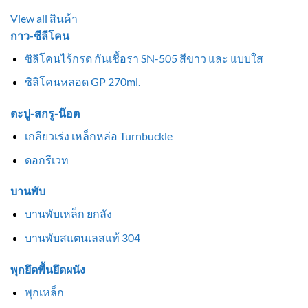
View all สินค้า
กาว-ซีลีโคน
ซิลิโคนไร้กรด กันเชื้อรา SN-505 สีขาว และ แบบใส
ซิลิโคนหลอด GP 270ml.
ตะปู-สกรู-น๊อต
เกลียวเร่ง เหล็กหล่อ Turnbuckle
ดอกรีเวท
บานพับ
บานพับเหล็ก ยกลัง
บานพับสแตนเลสแท้ 304
พุกยึดพื้นยึดผนัง
พุกเหล็ก